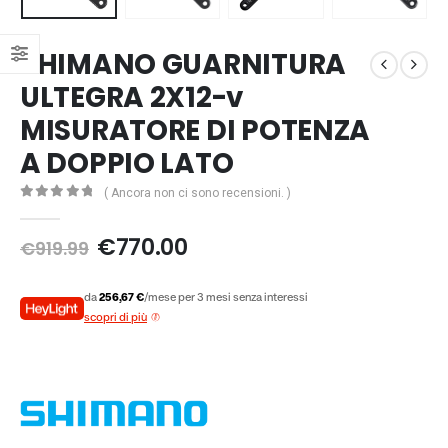
SHIMANO GUARNITURA
ULTEGRA 2X12-v
MISURATORE DI POTENZA
A DOPPIO LATO
( Ancora non ci sono recensioni. )
0
Di 5
Il
Il
€
770.00
€
919.99
prezzo
prezzo
originale
attuale
da
256,67 €
/mese per 3 mesi senza interessi
era:
è:
scopri di più
€919.99.
€770.00.