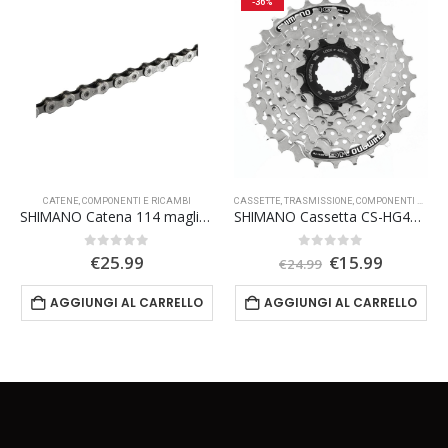
-36%
CATENE
,
COMPONENTI E RICAMBI
CASSETTE
,
TRASMISSIONE
,
COMPONENTI E RICAMBI
SHIMANO Catena 114 maglie CN-HG93 9S
SHIMANO Cassetta CS-HG41-7 7S
Il
Il
0
Su 5
0
Su 5
€
25.99
€
15.99
€
24.99
zo
prezzo
prezzo
le
originale
attuale
AGGIUNGI AL CARRELLO
AGGIUNGI AL CARRELLO
era:
è:
9.
€24.99.
€15.99.