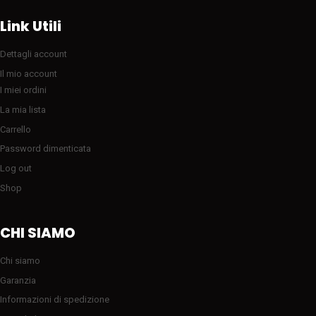
Link Utili
Dettagli account
Il mio account
I miei ordini
La mia lista
Carrello
Password dimenticata
Log out
Shop
CHI SIAMO
Chi siamo
Garanzia
Informazioni di spedizione