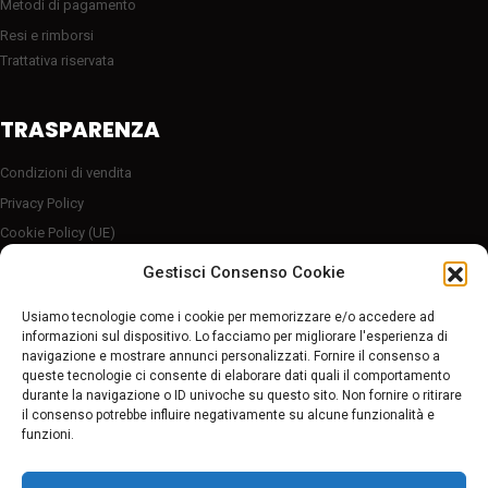
Metodi di pagamento
Resi e rimborsi
Trattativa riservata
TRASPARENZA
Condizioni di vendita
Privacy Policy
Cookie Policy (UE)
Server sicuro HTTP2/SSL
Gestisci Consenso Cookie
Follow Us
Usiamo tecnologie come i cookie per memorizzare e/o accedere ad
informazioni sul dispositivo. Lo facciamo per migliorare l'esperienza di
navigazione e mostrare annunci personalizzati. Fornire il consenso a
Pagamenti sicuri
queste tecnologie ci consente di elaborare dati quali il comportamento
durante la navigazione o ID univoche su questo sito. Non fornire o ritirare
il consenso potrebbe influire negativamente su alcune funzionalità e
funzioni.