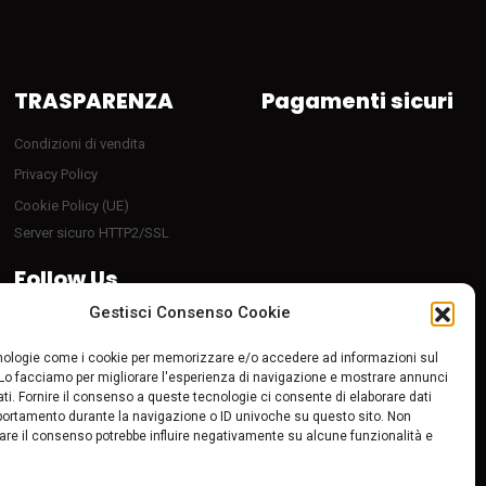
TRASPARENZA
Pagamenti sicuri
Condizioni di vendita
Privacy Policy
Cookie Policy (UE)
Server sicuro HTTP2/SSL
Follow Us
Gestisci Consenso Cookie
ologie come i cookie per memorizzare e/o accedere ad informazioni sul
 Lo facciamo per migliorare l'esperienza di navigazione e mostrare annunci
ti. Fornire il consenso a queste tecnologie ci consente di elaborare dati
portamento durante la navigazione o ID univoche su questo sito. Non
tirare il consenso potrebbe influire negativamente su alcune funzionalità e