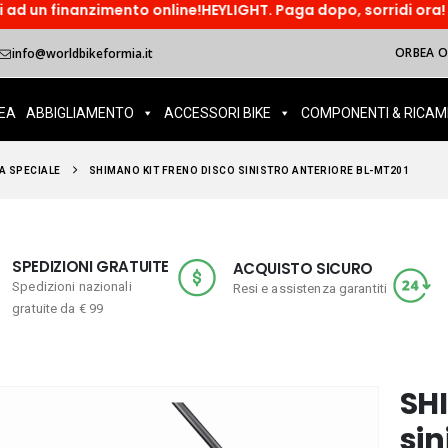
ento online!HEYLIGHT. Paga dopo, sorridi ora! Paga in tre rat
ORBEA OI
info@worldbikeformia.it
EA
ABBIGLIAMENTO
ACCESSORI BIKE
COMPONENTI & RICAM
A SPECIALE
SHIMANO KIT FRENO DISCO SINISTRO ANTERIORE BL-MT201
SPEDIZIONI GRATUITE
ACQUISTO SICURO
Spedizioni nazionali
Resi e assistenza garantiti
gratuite da € 99
SHI
sin