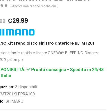
( Ancora non ci sono recensioni. )
5
Il
Il
€
29.99
99
prezzo
prezzo
originale
attuale
era:
è:
€43.99.
€29.99.
NO Kit Freno disco sinistro anteriore BL-MT201
azione facile, rapida e lineare ONE WAY BLEEDING. Distanza
 40% più ampia
SPONIBILITÀ:
✅ Pronta consegna - Spedito in 24/48
 Italia
gazzino:
3 disponibili
EMT201KLFPRA100
io:
SHIMANO