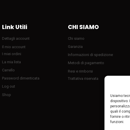
Link Utili
CHI SIAMO
Dettagli account
Chi siamo
Garanzia
Il mio account
I miei ordini
Informazioni di spedizione
La mia lista
Metodi di pagamento
Carrello
Resi e rimborsi
Password dimenticata
Trattativa riservata
Log out
Shop
Usiamo tecn
dispositivo.
personalizza
quali il com
fornire o ri
funzioni.