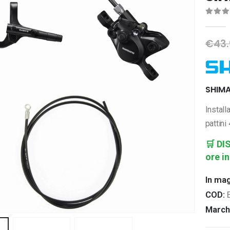
0
Di 
€
43.
SHIMA
Install
pattini
🛒
DI
ore in
In ma
COD:
March