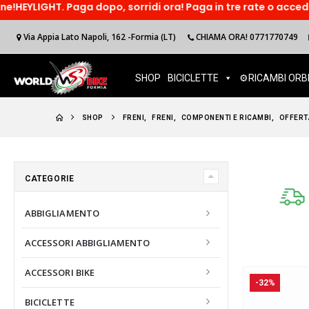
ga dopo, sorridi ora! Paga in tre rate o accedi ad un finanzim
Via Appia Lato Napoli, 162 -Formia (LT)
CHIAMA ORA! 0771770749
SHOP
BICICLETTE
⚙️RICAMBI ORB
SHOP
FRENI
,
FRENI
,
COMPONENTI E RICAMBI
,
OFFERT
CATEGORIE
ABBIGLIAMENTO
ACCESSORI ABBIGLIAMENTO
ACCESSORI BIKE
-32%
BICICLETTE