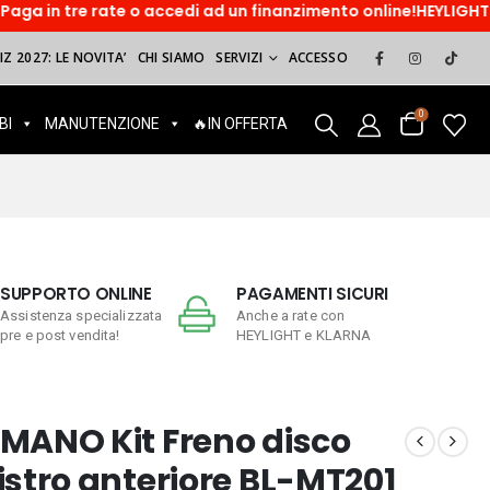
e o accedi ad un finanzimento online!HEYLIGHT. Paga dopo, sorr
Z 2027: LE NOVITA’
CHI SIAMO
SERVIZI
ACCESSO
0
BI
MANUTENZIONE
🔥IN OFFERTA
SUPPORTO ONLINE
PAGAMENTI SICURI
Assistenza specializzata
Anche a rate con
pre e post vendita!
HEYLIGHT e KLARNA
MANO Kit Freno disco
istro anteriore BL-MT201