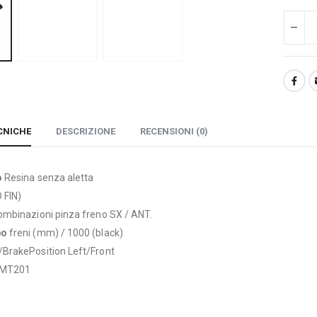
CNICHE
DESCRIZIONE
RECENSIONI (0)
o
Resina senza aletta
 FIN)
ombinazioni pinza freno SX / ANT.
bo
freni (mm) / 1000 (black)
/BrakePosition Left/Front
MT201