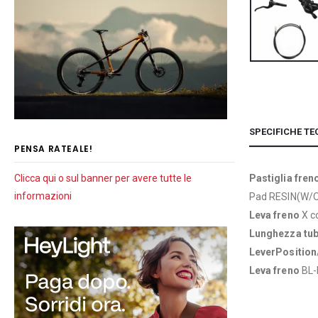
SPECIFICHE TE
PENSA RATEALE!
Clicca qui o sul banner per avere tutte le
Pastiglia fren
informazioni
Pad RESIN(W/O
Leva freno
X c
Lunghezza tu
LeverPosition
Leva freno
BL-