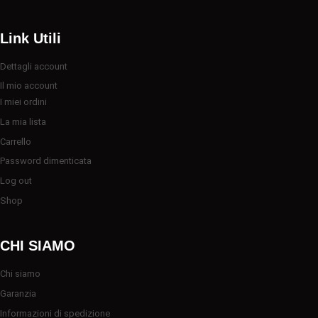
Link Utili
Dettagli account
Il mio account
I miei ordini
La mia lista
Carrello
Password dimenticata
Log out
Shop
CHI SIAMO
Chi siamo
Garanzia
Informazioni di spedizione