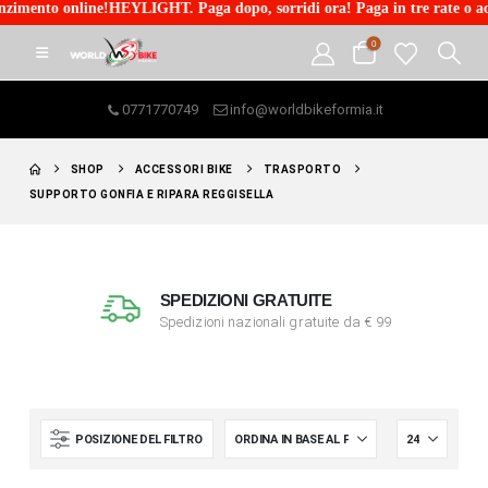
imento online!HEYLIGHT. Paga dopo, sorridi ora! Paga in tre rate o acce
0
0771770749
info@worldbikeformia.it
SHOP
ACCESSORI BIKE
TRASPORTO
SUPPORTO GONFIA E RIPARA REGGISELLA
SPEDIZIONI GRATUITE
Spedizioni nazionali gratuite da € 99
POSIZIONE DEL FILTRO