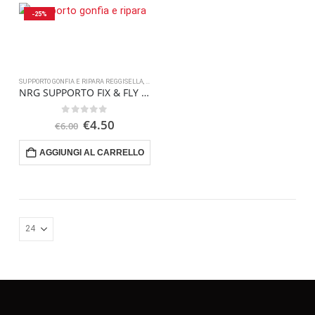
-25%
SUPPORTO GONFIA E RIPARA REGGISELLA
,
MANUTENZIONE
NRG SUPPORTO FIX & FLY PER REGGISELLA
Il
Il
0
Su 5
€
4.50
€
6.00
prezzo
prezzo
originale
attuale
AGGIUNGI AL CARRELLO
era:
è:
€6.00.
€4.50.