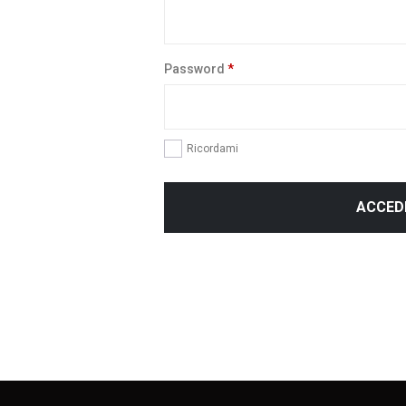
Richiesto
Password
*
Ricordami
ACCED