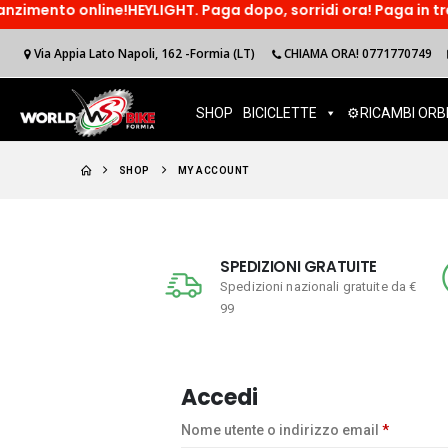
imento online!HEYLIGHT. Paga dopo, sorridi ora! Paga in tre ra
Via Appia Lato Napoli, 162 -Formia (LT)
CHIAMA ORA! 0771770749
SHOP
BICICLETTE
⚙️RICAMBI ORB
SHOP
MY ACCOUNT
SPEDIZIONI GRATUITE
Spedizioni nazionali gratuite da €
99
Accedi
Richiest
Nome utente o indirizzo email
*