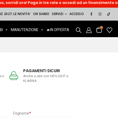
rridi ora! Paga in tre rate o accedi ad un finanzimento onlin
Z 2027: LE NOVITA’
CHI SIAMO
SERVIZI
ACCESSO
0
BI
MANUTENZIONE
🔥IN OFFERTA
PAGAMENTI SICURI
e e
Anche a rate con HEYLIGHT e
KLARNA
Cognome
*