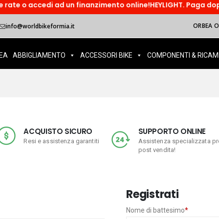
te o accedi ad un finanzimento online!HEYLIGHT. Paga dopo, so
ORBEA OI
info@worldbikeformia.it
EA
ABBIGLIAMENTO
ACCESSORI BIKE
COMPONENTI & RICAM
ACQUISTO SICURO
SUPPORTO ONLINE
Resi e assistenza garantiti
Assistenza specializzata pr
post vendita!
Registrati
o
Nome di battesimo
*