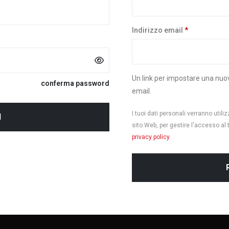
Richiesto
Indirizzo email
*
Un link per impostare una nuov
conferma password
email.
I tuoi dati personali verranno util
I
sito Web, per gestire l'accesso al 
privacy policy
.