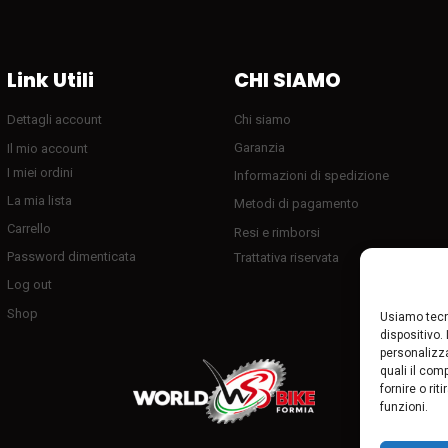
Link Utili
CHI SIAMO
Dettagli account
Chi siamo
Garanzia
Il mio account
I miei ordini
Informazioni di spedizione
La mia lista
Metodi di pagamento
Carrello
Resi e rimborsi
Password dimenticata
Trattativa riservata
Log out
Shop
Usiamo tecn
dispositivo.
personalizza
quali il com
fornire o ri
funzioni.