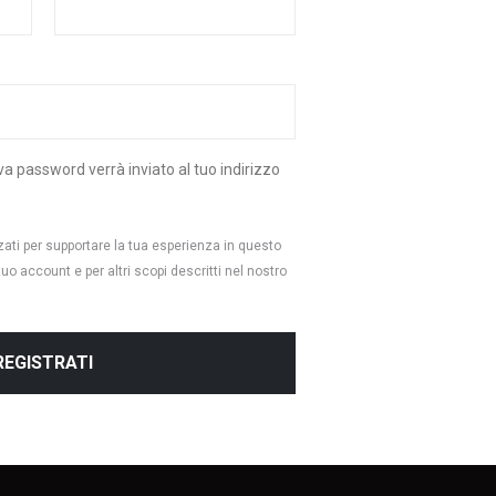
a password verrà inviato al tuo indirizzo
izzati per supportare la tua esperienza in questo
tuo account e per altri scopi descritti nel nostro
REGISTRATI