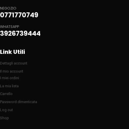
NEGOZIO
0771770749
WHATSAPP
3926739444
Link Utili
Dettagli account
Il mio account
I miei ordini
La mia lista
Carrello
Password dimenticata
Log out
Shop