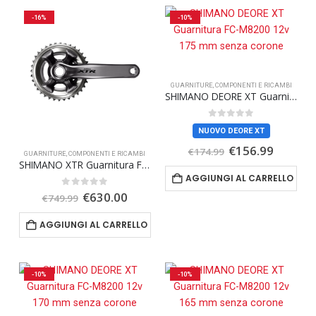
-16%
-10%
GUARNITURE
,
COMPONENTI E RICAMBI
SHIMANO DEORE XT Guarnitura FC-M8200 12v 175 mm senza corone
0
Su 5
NUOVO DEORE XT
Il
Il
€
156.99
€
174.99
GUARNITURE
,
COMPONENTI E RICAMBI
prezzo
prezzo
SHIMANO XTR Guarnitura FC-M9000-2 11S 36-26D
originale
attuale
AGGIUNGI AL CARRELLO
era:
è:
€174.99.
€156.99
Il
Il
0
Su 5
€
630.00
€
749.99
prezzo
prezzo
originale
attuale
AGGIUNGI AL CARRELLO
era:
è:
€749.99.
€630.00.
-10%
-10%