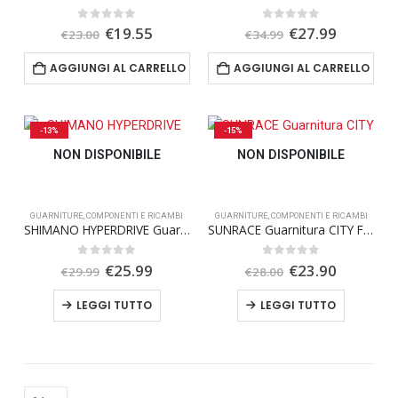
Il
Il
Il
Il
0
Su 5
0
Su 5
€
19.55
€
27.99
€
23.00
€
34.99
prezzo
prezzo
prezzo
prezzo
originale
attuale
originale
attuale
AGGIUNGI AL CARRELLO
AGGIUNGI AL CARRELLO
era:
è:
era:
è:
€23.00.
€19.55.
€34.99.
€27.99.
-13%
-15%
NON DISPONIBILE
NON DISPONIBILE
GUARNITURE
,
COMPONENTI E RICAMBI
GUARNITURE
,
COMPONENTI E RICAMBI
SHIMANO HYPERDRIVE Guarnitura MTB 2X9S
SUNRACE Guarnitura CITY FCM500
Il
Il
Il
Il
0
Su 5
0
Su 5
€
25.99
€
23.90
€
29.99
€
28.00
prezzo
prezzo
prezzo
prezzo
originale
attuale
originale
attuale
LEGGI TUTTO
LEGGI TUTTO
era:
è:
era:
è:
€29.99.
€25.99.
€28.00.
€23.90.