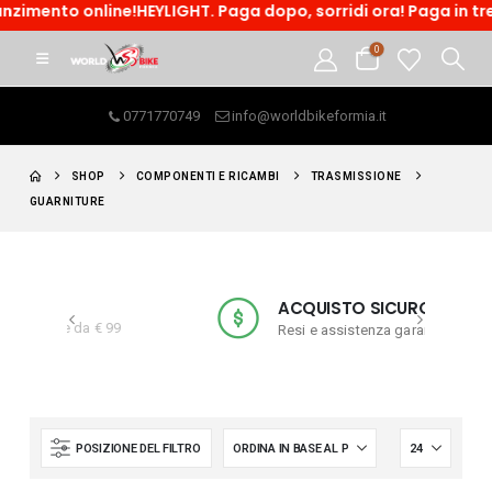
nline!HEYLIGHT. Paga dopo, sorridi ora! Paga in tre rate o ac
0
0771770749
info@worldbikeformia.it
SHOP
COMPONENTI E RICAMBI
TRASMISSIONE
GUARNITURE
ACQUISTO SICURO
a € 99
Resi e assistenza garantiti
POSIZIONE DEL FILTRO