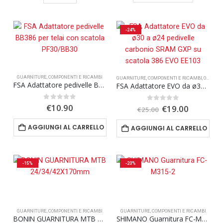
prodotto
€22.00.
€17.99.
€919.99.
€770.00.
ha
più
-24%
varianti.
Le
opzioni
possono
GUARNITURE
,
COMPONENTI E RICAMBI
GUARNITURE
,
COMPONENTI E RICAMBI
,
OFFERTA SPECIALE
essere
FSA Adattatore pedivelle BB386 per telai con scatola PF30/BB30
FSA Adattatore EVO da ø30 a ø24 pedivelle carbonio SRAM GXP su scatola 386 EVO EE103
scelte
0
Su 5
nella
€
10.90
Il
Il
0
Su 5
€
19.00
€
25.00
prezzo
prezzo
pagina
originale
attuale
AGGIUNGI AL CARRELLO
AGGIUNGI AL CARRELLO
del
era:
è:
€25.00.
€19.00.
prodotto
-15%
-20%
GUARNITURE
,
COMPONENTI E RICAMBI
GUARNITURE
,
COMPONENTI E RICAMBI
BONIN GUARNITURA MTB 24/34/42X170mm
SHIMANO Guarnitura FC-M315-2