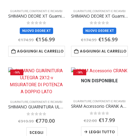
GUARNITURE
,
COMPONENTI E RICAMBI
GUARNITURE
,
COMPONENTI E RICAMBI
SHIMANO DEORE XT Guarnitura FC-M8200 12v 170 mm senza corone
SHIMANO DEORE XT Guarnitura FC-M8200 12v 165 mm senza corone
0
Su 5
0
Su 5
NUOVO DEORE XT
NUOVO DEORE XT
Il
Il
Il
Il
€
156.99
€
156.99
€
174.99
€
174.99
prezzo
prezzo
prezzo
prezzo
originale
attuale
originale
attuale
AGGIUNGI AL CARRELLO
AGGIUNGI AL CARRELLO
era:
è:
era:
è:
€174.99.
€156.99.
€174.99.
€156.99
-16%
-18%
NON DISPONIBILE
GUARNITURE
,
COMPONENTI E RICAMBI
GUARNITURE
,
COMPONENTI E RICAMBI
SRAM Accessorio CRANK ARM BOLT SELF-EXTR M18/M30 DUB BLK
SHIMANO GUARNITURA ULTEGRA 2X12-v MISURATORE DI POTENZA A DOPPIO LATO
Il
Il
0
Su 5
€
17.99
Il
Il
0
Su 5
€
770.00
€
22.00
€
919.99
prezzo
prezzo
prezzo
prezzo
originale
attuale
originale
attuale
Questo
LEGGI TUTTO
SCEGLI
era:
è:
era:
è: