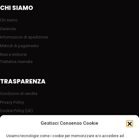
CHI SIAMO
Chi siamo
Garanzia
Informazioni di spedizione
Metodi di pagamento
Resi e rimborsi
Trattativa riservata
TRASPARENZA
Condizioni di vendita
Privacy Policy
Cookie Policy (UE)
Server sicuro HTTP2/SSL
Gestisci Consenso Cookie
Follow Us
Usiamo tecnologie come i cookie per memorizzare e/o accedere ad