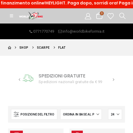
inanzimento online!HEYLIGHT. Paga dopo, sorridi ora! Paga in t
0
0771770749
info@worldbikeformia.it
SHOP
SCARPE
FLAT
ACQUISTO SICURO
da € 99
Resi e assistenza garantiti
POSIZIONE DEL FILTRO