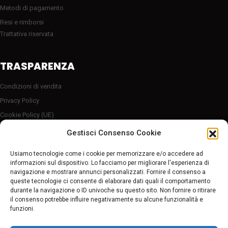
Metodi di pagamento
Resi e rimborsi
Trattativa riservata
TRASPARENZA
Condizioni di vendita
Privacy Policy
Cookie Policy (UE)
Server sicuro HTTP2/SSL
Gestisci Consenso Cookie
Follow Us
Usiamo tecnologie come i cookie per memorizzare e/o accedere ad
informazioni sul dispositivo. Lo facciamo per migliorare l'esperienza di
navigazione e mostrare annunci personalizzati. Fornire il consenso a
Pagamenti sicuri
queste tecnologie ci consente di elaborare dati quali il comportamento
durante la navigazione o ID univoche su questo sito. Non fornire o ritirare
il consenso potrebbe influire negativamente su alcune funzionalità e
funzioni.