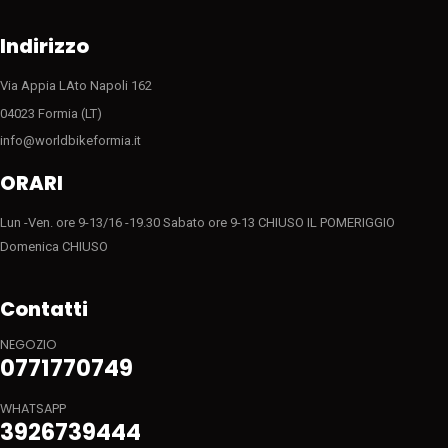
pagina
pagina
del
del
Indirizzo
prodotto
prodotto
Via Appia LAto Napoli 162
04023 Formia (LT)
info@worldbikeformia.it
ORARI
Lun -Ven. ore 9-13/16 -19.30 Sabato ore 9-13 CHIUSO IL POMERIGGIO
Domenica CHIUSO
Contatti
NEGOZIO
0771770749
WHATSAPP
3926739444