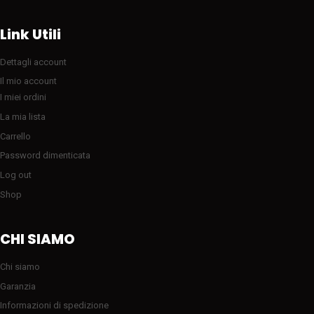
Link Utili
Dettagli account
Il mio account
I miei ordini
La mia lista
Carrello
Password dimenticata
Log out
Shop
CHI SIAMO
Chi siamo
Garanzia
Informazioni di spedizione