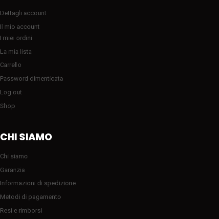
Dettagli account
Il mio account
I miei ordini
La mia lista
Carrello
Password dimenticata
Log out
Shop
CHI SIAMO
Chi siamo
Garanzia
Informazioni di spedizione
Metodi di pagamento
Resi e rimborsi