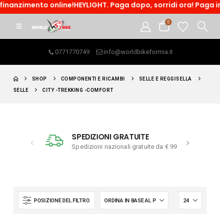
nanzimento online!HEYLIGHT. Paga dopo, sorridi ora! Paga in t
0
0771770749
info@worldbikeformia.it
SHOP
COMPONENTI E RICAMBI
SELLE E REGGISELLA
SELLE
CITY -TREKKING -COMFORT
E
ACQUISTO SICURO
ite da € 99
Resi e assistenza garantiti
POSIZIONE DEL FILTRO