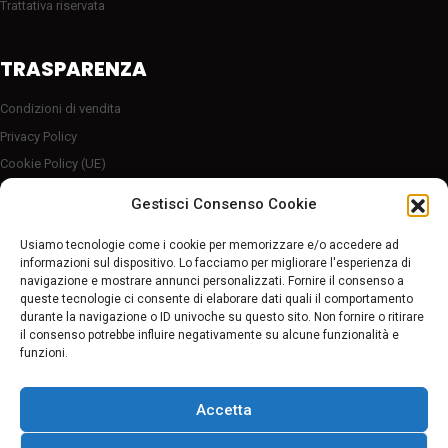
Trattativa riservata
TRASPARENZA
Condizioni di vendita
Privacy Policy
Cookie Policy (UE)
Server sicuro HTTP2/SSL
Gestisci Consenso Cookie
Follow Us
Usiamo tecnologie come i cookie per memorizzare e/o accedere ad
informazioni sul dispositivo. Lo facciamo per migliorare l'esperienza di
navigazione e mostrare annunci personalizzati. Fornire il consenso a
Pagamenti sicuri
queste tecnologie ci consente di elaborare dati quali il comportamento
durante la navigazione o ID univoche su questo sito. Non fornire o ritirare
il consenso potrebbe influire negativamente su alcune funzionalità e
funzioni.
Accetta