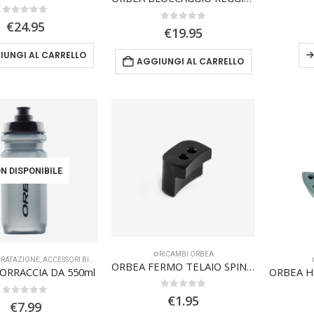
0
Su 5
€
24.95
0
Su 5
€
19.95
IUNGI AL CARRELLO
AGGIUNGI AL CARRELLO
N DISPONIBILE
⚙️RICAMBI ORBEA
DRATAZIONE
,
ACCESSORI BIKE
,
⚙️RICAMBI ORBEA
ORBEA FERMO TELAIO SPINBLOCK HS02-02
ORRACCIA DA 550ml
0
Su 5
€
1.95
0
Su 5
€
7.99