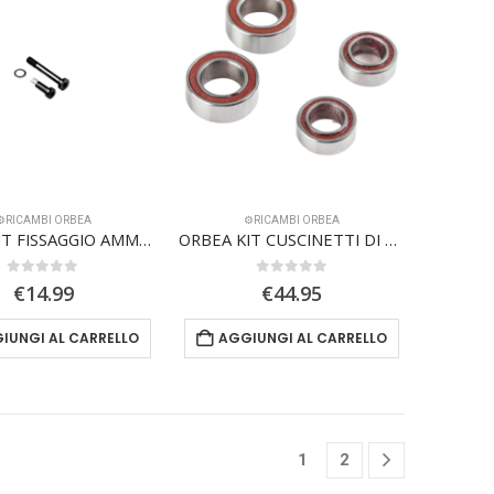
varianti.
Le
opzioni
possono
essere
scelte
nella
pagina
⚙️RICAMBI ORBEA
⚙️RICAMBI ORBEA
del
ORBEA KIT FISSAGGIO AMMORTIZZATORE RISE 21
ORBEA KIT CUSCINETTI DI COLLEGAMENTO OIZ 23
prodotto
0
Su 5
0
Su 5
€
14.99
€
44.95
IUNGI AL CARRELLO
AGGIUNGI AL CARRELLO
1
2