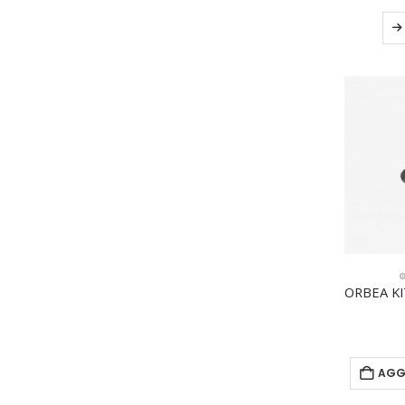
⚙
AGG