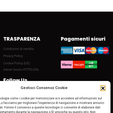
TRASPARENZA
Pagamenti sicuri
Condizioni di vendita
Privacy Policy
Cookie Policy (UE)
Server sicuro HTTP2/SSL
Follow Us
Gestisci Consenso Cookie
ologie come i cookie per memorizzare e/o accedere ad informazioni sul
 Lo facciamo per migliorare l'esperienza di navigazione e mostrare annunci
ti. Fornire il consenso a queste tecnologie ci consente di elaborare dati
portamento durante la navigazione o ID univoche su questo sito. Non