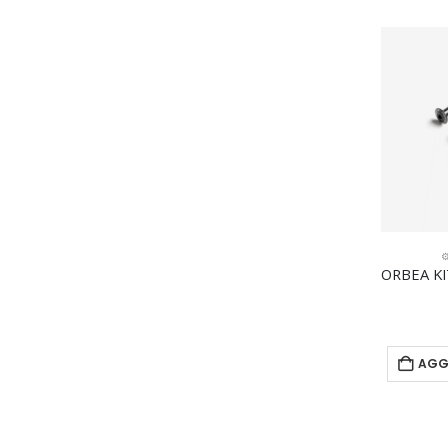
⚙
AGG