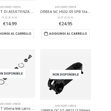
⚙️RICAMBI ORBEA
⚙️RICAMBI ORBEA
ORBEA KIT DI ASSISTENZA E DP-MC20 DROPPER 31,6
ORBEA SiC HS02-05 SPB Standard con passacavi
0
Su 5
0
Su 5
€
14.99
€
24.95
IUNGI AL CARRELLO
AGGIUNGI AL CARRELLO
ON DISPONIBILE
NON DISPONIBILE
⚙️RICAMBI ORBEA
⚙️RICAMBI ORBEA
ORBEA KIT Viteria link carro posteriore Orbea Oiz 2023
ORBEA OC ST-RP21 (120mm)