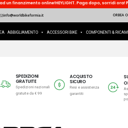
mento online!HEYLIGHT. Paga dopo, sorridi ora! Paga in tre rat
ORBEA OI
info@worldbikeformia.it
EA
ABBIGLIAMENTO
ACCESSORI BIKE
COMPONENTI & RICAM
SPEDIZIONI
ACQUISTO
S
GRATUITE
SICURO
O
Spedizioni nazionali
Resi e assistenza
As
gratuite da € 99
garantiti
sp
po