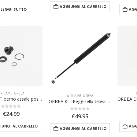
AGGIUNGI AL CARRELLO
LEGGI TUTTO
AGG
️RICAMBI ORBEA
⚙️RICAMBI ORBEA
ORBEA KIT perno assale posteriore f.sosp.20
ORBEA KIT Reggisella telescopico OC DP-MC22
0
Su 5
€
24.99
0
Su 5
€
49.95
IUNGI AL CARRELLO
AGG
AGGIUNGI AL CARRELLO