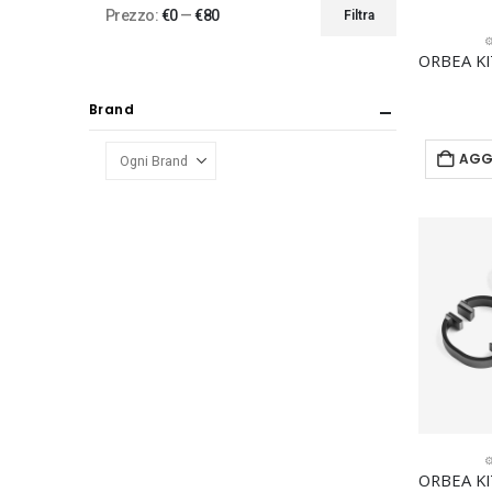
Prezzo:
€0
—
€80
Filtra
Prezzo
Prezzo
⚙
Min
Max
Brand
AGG
⚙