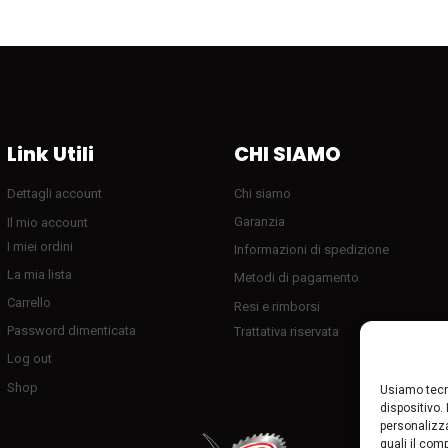
Link Utili
CHI SIAMO
Dettagli account
Chi siamo
Garanzia
Il mio account
I miei ordini
Informazioni di spedizione
La mia lista
Metodi di pagamento
Carrello
Resi e rimborsi
Password dimenticata
Trattativa riservata
Log out
Shop
Usiamo tecn
dispositivo.
personalizza
quali il com