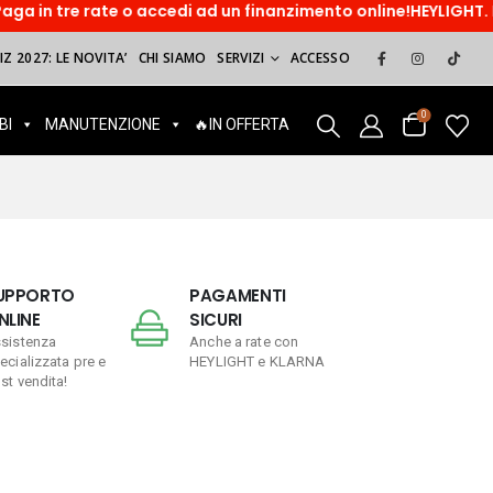
e o accedi ad un finanzimento online!HEYLIGHT. Paga dopo, sor
Z 2027: LE NOVITA’
CHI SIAMO
SERVIZI
ACCESSO
0
BI
MANUTENZIONE
🔥IN OFFERTA
UPPORTO
PAGAMENTI
NLINE
SICURI
sistenza
Anche a rate con
ecializzata pre e
HEYLIGHT e KLARNA
st vendita!