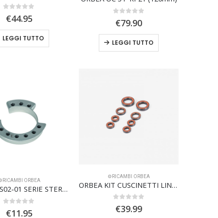
0
Su 5
€
44.95
0
Su 5
€
79.90
LEGGI TUTTO
LEGGI TUTTO
⚙️RICAMBI ORBEA
⚙️RICAMBI ORBEA
ORBEA KIT CUSCINETTI LINKAGE f. sosp. 20
ORBEA HS02-01 SERIE STERZO 1-1/8 ANELLO DI COMPRESSIONE
0
Su 5
€
39.99
0
Su 5
€
11.95