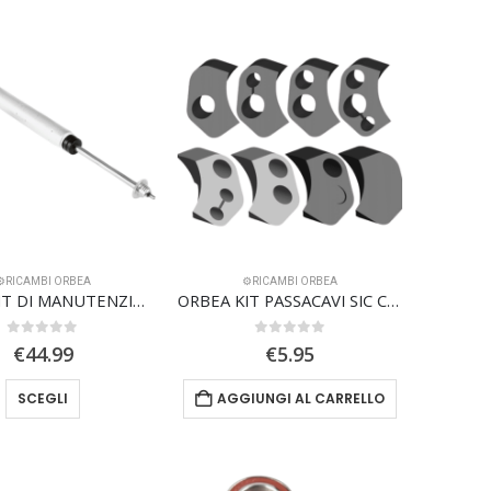
⚙️RICAMBI ORBEA
⚙️RICAMBI ORBEA
ORBEA KIT DI MANUTENZIONE REGGISELLA TELESCOPICO DP-MC20
ORBEA KIT PASSACAVI SIC COLLECTOR HS02
0
Su 5
0
Su 5
€
44.99
€
5.95
Questo
SCEGLI
AGGIUNGI AL CARRELLO
prodotto
ha
più