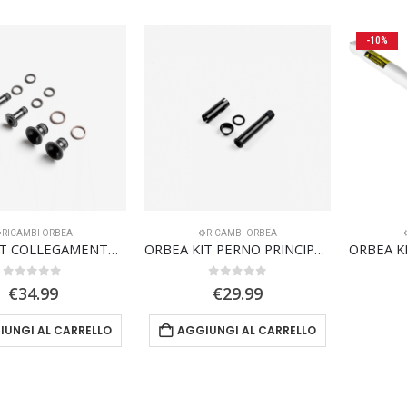
-10%
️RICAMBI ORBEA
⚙️RICAMBI ORBEA
ORBEA KIT COLLEGAMENTO AMMORTIZZATORE/FODERI VERTICALI OCCAM 22
ORBEA KIT PERNO PRINCIPALE OIZ CARBONIO
0
Su 5
0
Su 5
€
34.99
€
29.99
IUNGI AL CARRELLO
AGGIUNGI AL CARRELLO