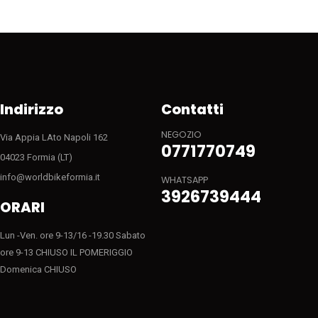
Indirizzo
Contatti
NEGOZIO
Via Appia LAto Napoli 162
0771770749
04023 Formia (LT)
info@worldbikeformia.it
WHATSAPP
3926739444
ORARI
Lun -Ven. ore 9-13/16 -19.30 Sabato
ore 9-13 CHIUSO IL POMERIGGIO
Domenica CHIUSO