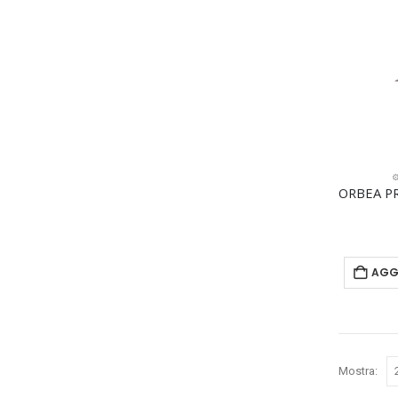
⚙
AGG
Mostra: