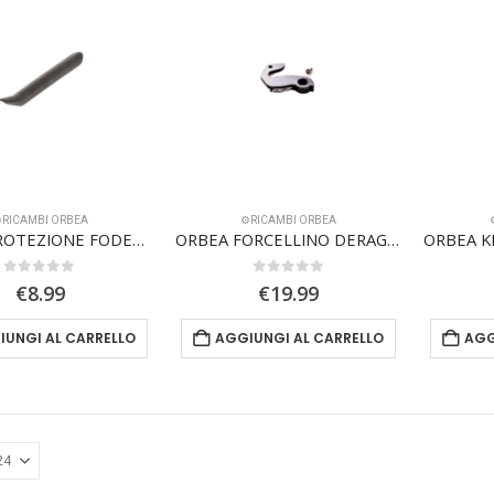
️RICAMBI ORBEA
⚙️RICAMBI ORBEA
ORBEA PROTEZIONE FODERI POSTERIORI IN GOMMA SOSPENSIONE COMPLETA CB20
ORBEA FORCELLINO DERAGLIATORE POSTERIORE Nº19 QR MTB
0
Su 5
0
Su 5
€
8.99
€
19.99
IUNGI AL CARRELLO
AGGIUNGI AL CARRELLO
AGG