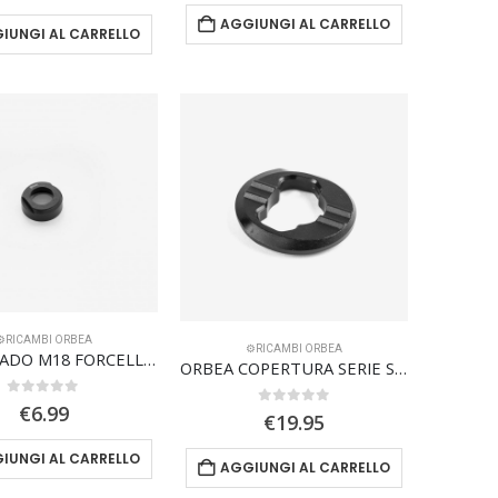
AGGIUNGI AL CARRELLO
IUNGI AL CARRELLO
⚙️RICAMBI ORBEA
⚙️RICAMBI ORBEA
ORBEA DADO M18 FORCELLA DERAGLIATORE X12 STRADA
ORBEA COPERTURA SERIE STERZO SPINBLOCK HS02-15 REGULAR STACK
0
Su 5
€
6.99
0
Su 5
€
19.95
IUNGI AL CARRELLO
AGGIUNGI AL CARRELLO