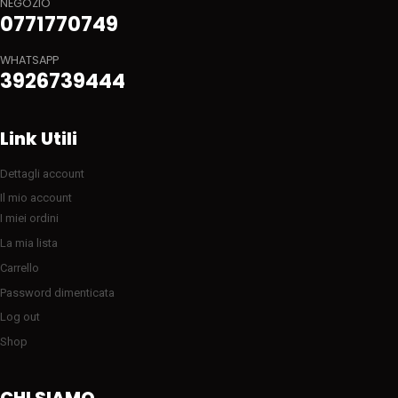
NEGOZIO
0771770749
WHATSAPP
3926739444
Link Utili
Dettagli account
Il mio account
I miei ordini
La mia lista
Carrello
Password dimenticata
Log out
Shop