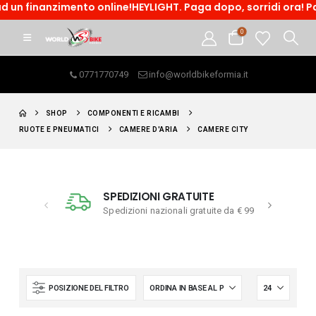
 un finanzimento online!HEYLIGHT. Paga dopo, sorridi ora! Pag
0
0771770749
info@worldbikeformia.it
SHOP
COMPONENTI E RICAMBI
RUOTE E PNEUMATICI
CAMERE D'ARIA
CAMERE CITY
SPEDIZIONI GRATUITE
Spedizioni nazionali gratuite da € 99
POSIZIONE DEL FILTRO