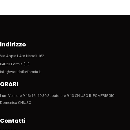
Indirizzo
Via Appia LAto Napoli 162
04023 Formia (LT)
info@worldbikeformia.it
ORARI
Lun -Ven. ore 9-13/16 -19.30 Sabato ore 9-13 CHIUSO IL POMERIGGIO
Domenica CHIUSO
Contatti