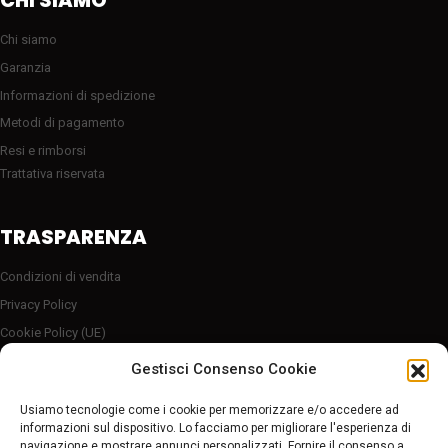
CHI SIAMO
Chi siamo
Garanzia
Informazioni di spedizione
Metodi di pagamento
Resi e rimborsi
Trattativa riservata
TRASPARENZA
Condizioni di vendita
Privacy Policy
Cookie Policy (UE)
Server sicuro HTTP2/SSL
Gestisci Consenso Cookie
Follow Us
Usiamo tecnologie come i cookie per memorizzare e/o accedere ad
informazioni sul dispositivo. Lo facciamo per migliorare l'esperienza di
navigazione e mostrare annunci personalizzati. Fornire il consenso a