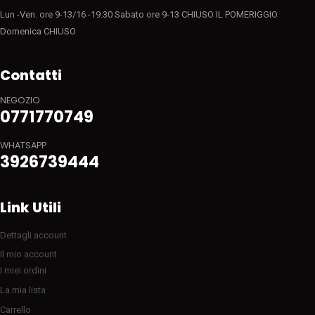
Lun -Ven. ore 9-13/16 -19.30 Sabato ore 9-13 CHIUSO IL POMERIGGIO
Domenica CHIUSO
Contatti
NEGOZIO
0771770749
WHATSAPP
3926739444
Link Utili
Dettagli account
Il mio account
I miei ordini
La mia lista
Carrello