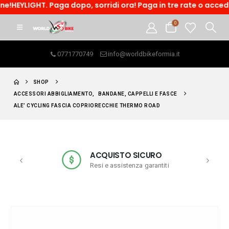
EYLIGHT. Paga dopo, sorridi ora! Paga in tre rate o accedi ad
0
0771770749
info@worldbikeformia.it
SHOP
ACCESSORI ABBIGLIAMENTO
,
BANDANE, CAPPELLI E FASCE
ALE’ CYCLING FASCIA COPRIORECCHIE THERMO ROAD
ACQUISTO SICURO
Resi e assistenza garantiti