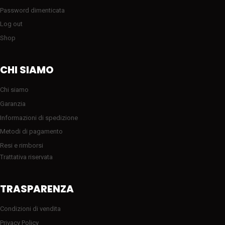
Password dimenticata
Log out
Shop
CHI SIAMO
Chi siamo
Garanzia
Informazioni di spedizione
Metodi di pagamento
Resi e rimborsi
Trattativa riservata
TRASPARENZA
Condizioni di vendita
Privacy Policy