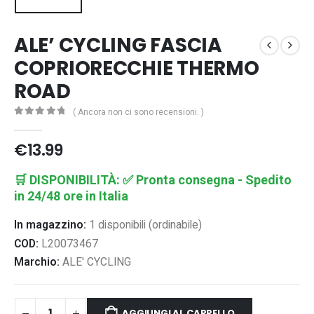
ALE’ CYCLING FASCIA
COPRIORECCHIE THERMO
ROAD
( Ancora non ci sono recensioni. )
0
Di 5
€
13.99
🛒
DISPONIBILITÀ:
✅ Pronta consegna - Spedito
in 24/48 ore in Italia
In magazzino:
1 disponibili (ordinabile)
COD:
L20073467
Marchio:
ALE' CYCLING
AGGIUNGI AL CARRELLO