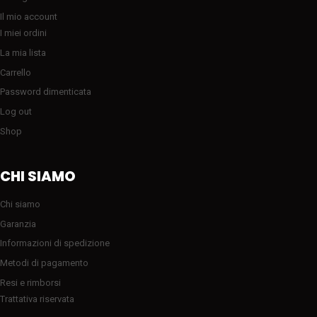
Il mio account
I miei ordini
La mia lista
Carrello
Password dimenticata
Log out
Shop
CHI SIAMO
Chi siamo
Garanzia
Informazioni di spedizione
Metodi di pagamento
Resi e rimborsi
Trattativa riservata