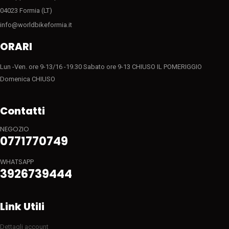
04023 Formia (LT)
info@worldbikeformia.it
ORARI
Lun -Ven. ore 9-13/16 -19.30 Sabato ore 9-13 CHIUSO IL POMERIGGIO
Domenica CHIUSO
Contatti
NEGOZIO
0771770749
WHATSAPP
3926739444
Link Utili
Dettagli account