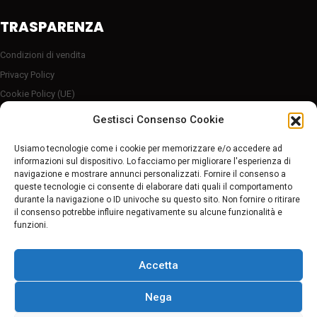
TRASPARENZA
Condizioni di vendita
Privacy Policy
Cookie Policy (UE)
Server sicuro HTTP2/SSL
Gestisci Consenso Cookie
Follow Us
Usiamo tecnologie come i cookie per memorizzare e/o accedere ad
informazioni sul dispositivo. Lo facciamo per migliorare l'esperienza di
navigazione e mostrare annunci personalizzati. Fornire il consenso a
Pagamenti sicuri
queste tecnologie ci consente di elaborare dati quali il comportamento
durante la navigazione o ID univoche su questo sito. Non fornire o ritirare
il consenso potrebbe influire negativamente su alcune funzionalità e
funzioni.
Accetta
© 2022 Worldbike Formia di Vincenzo Castelli | P. IVA 02611080595
Nega