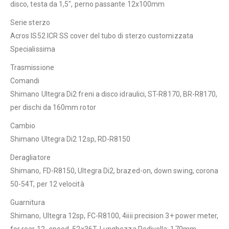
disco, testa da 1,5″, perno passante 12x100mm
Serie sterzo
Acros IS52 ICR SS cover del tubo di sterzo customizzata
Specialissima
Trasmissione
Comandi
Shimano Ultegra Di2 freni a disco idraulici, ST-R8170, BR-R8170,
per dischi da 160mm rotor
Cambio
Shimano Ultegra Di2 12sp, RD-R8150
Deragliatore
Shimano, FD-R8150, Ultegra Di2, brazed-on, down swing, corona
50-54T, per 12 velocità
Guarnitura
Shimano, Ultegra 12sp, FC-R8100, 4iiii precision 3+ power meter,
for rear 12- speed, 52x36T, Lunghezza Pedivella: 170mm-