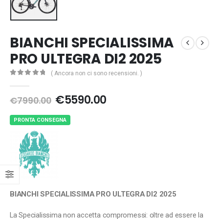
BIANCHI SPECIALISSIMA
PRO ULTEGRA DI2 2025
( Ancora non ci sono recensioni. )
0
Di 5
Il
Il
€
5590.00
€
7990.00
prezzo
prezzo
originale
attuale
PRONTA CONSEGNA
era:
è:
€7990.00.
€5590.00.
BIANCHI SPECIALISSIMA PRO ULTEGRA DI2 2025
La Specialissima non accetta compromessi: oltre ad essere la