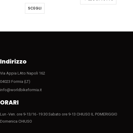
zzo
prezzo
prezzo
era:
è:
Questo prodotto ha più varianti. Le opzioni possono essere scelte nella pagina del prodotto
uale
originale
attuale
€7000.00.
€2200
SCEGLI
era:
è:
50.00.
€2149.00.
€1460.00.
Indirizzo
Via Appia LAto Napoli 162
04023 Formia (LT)
info@worldbikeformia.it
ORARI
Lun -Ven. ore 9-13/16 -19.30 Sabato ore 9-13 CHIUSO IL POMERIGGIO
Domenica CHIUSO