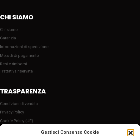
CHI SIAMO
Chi siamo
Garanzia
Informazioni di spedizione
Metodi di pagamento
Resi e rimborsi
Trattativa riservata
TRASPARENZA
Condizioni di vendita
Privacy Policy
Cookie Policy (UE)
Server sicuro HTTP2/SSL
Gestisci Consenso Cookie