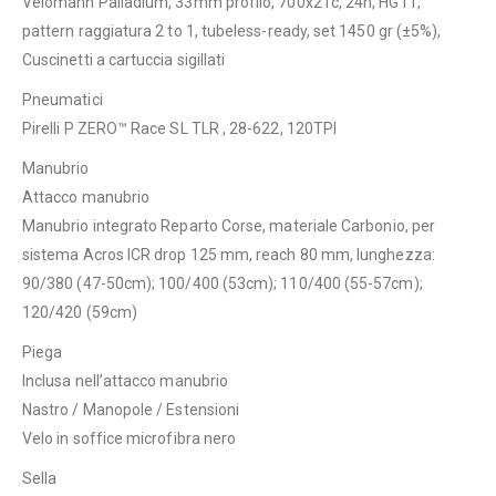
Velomann Palladium, 33mm profilo, 700x21c, 24h, HG11,
pattern raggiatura 2 to 1, tubeless-ready, set 1450 gr (±5%),
Cuscinetti a cartuccia sigillati
Pneumatici
Pirelli P ZERO™ Race SL TLR , 28-622, 120TPI
Manubrio
Attacco manubrio
Manubrio integrato Reparto Corse, materiale Carbonio, per
sistema Acros ICR drop 125 mm, reach 80 mm, lunghezza:
90/380 (47-50cm); 100/400 (53cm); 110/400 (55-57cm);
120/420 (59cm)
Piega
Inclusa nell’attacco manubrio
Nastro / Manopole / Estensioni
Velo in soffice microfibra nero
Sella