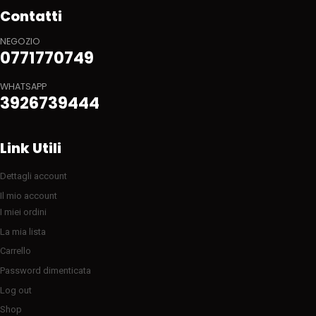
Contatti
NEGOZIO
0771770749
WHATSAPP
3926739444
Link Utili
Dettagli account
Il mio account
I miei ordini
La mia lista
Carrello
Password dimenticata
Log out
Shop