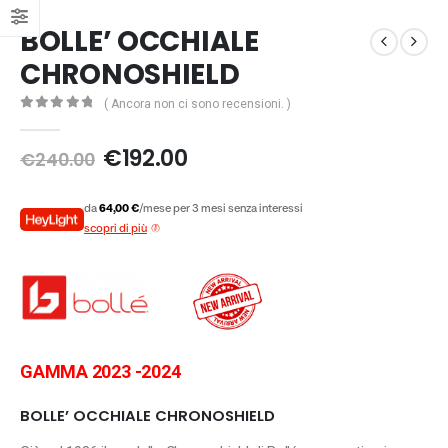
BOLLE’ OCCHIALE
CHRONOSHIELD
( Ancora non ci sono recensioni. )
0
Di 5
Il
Il
€
192.00
€
240.00
prezzo
prezzo
originale
attuale
da
64,00 €
/mese per 3 mesi senza interessi
era:
è:
scopri di più
€240.00.
€192.00.
GAMMA 2023 -2024
BOLLE’ OCCHIALE CHRONOSHIELD