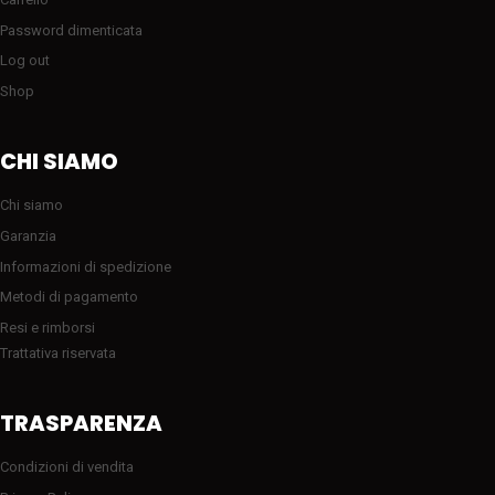
Password dimenticata
Log out
Shop
CHI SIAMO
Chi siamo
Garanzia
Informazioni di spedizione
Metodi di pagamento
Resi e rimborsi
Trattativa riservata
TRASPARENZA
Condizioni di vendita