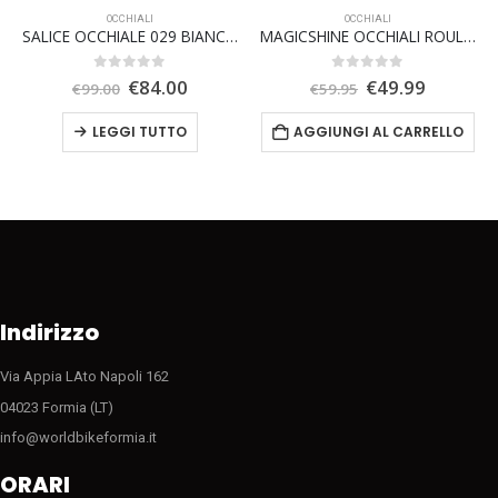
OCCHIALI
OCCHIALI
SALICE OCCHIALE 029 BIANCO RW ARGENTO
MAGICSHINE OCCHIALI ROULER lente oro
0
Su 5
0
Su 5
Il
Il
Il
Il
€
84.00
€
49.99
€
99.00
€
59.95
zo
prezzo
prezzo
prezzo
prezzo
ale
originale
attuale
originale
attuale
LEGGI TUTTO
AGGIUNGI AL CARRELLO
era:
è:
era:
è:
0.
€99.00.
€84.00.
€59.95.
€49.99.
Indirizzo
Via Appia LAto Napoli 162
04023 Formia (LT)
info@worldbikeformia.it
ORARI