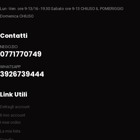
Lun -Ven. ore 9-13/16 -19.30 Sabato ore 9-13 CHIUSO IL POMERIGGIO
Domenica CHIUSO
Contatti
NEGOZIO
0771770749
WHATSAPP
3926739444
Link Utili
Dettagli account
Il mio account
I miei ordini
La mia lista
Carrello