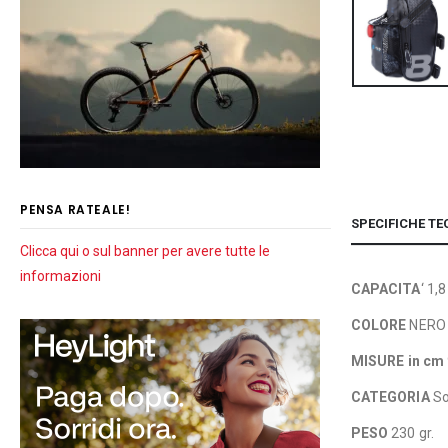
PENSA RATEALE!
SPECIFICHE TE
Clicca qui o sul banner per avere tutte le
informazioni
CAPACITA
‘ 1,8
COLORE
NERO
MISURE
in cm
CATEGORIA
So
PESO
230 gr.