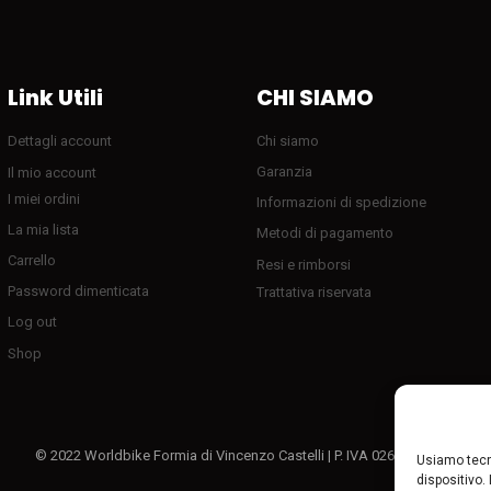
Link Utili
CHI SIAMO
Dettagli account
Chi siamo
Garanzia
Il mio account
I miei ordini
Informazioni di spedizione
La mia lista
Metodi di pagamento
Carrello
Resi e rimborsi
Password dimenticata
Trattativa riservata
Log out
Shop
© 2022 Worldbike Formia di Vincenzo Castelli | P. IVA 02611080595
Usiamo tecn
dispositivo.