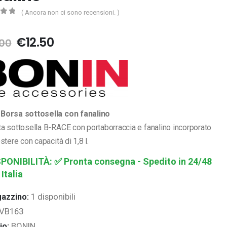
( Ancora non ci sono recensioni. )
5
Il
Il
€
12.50
.00
prezzo
prezzo
originale
attuale
era:
è:
€25.00.
€12.50.
Borsa sottosella con fanalino
a sottosella B-RACE con portaborraccia e fanalino incorporato
estere con capacità di 1,8 l.
SPONIBILITÀ:
✅ Pronta consegna - Spedito in 24/48
 Italia
gazzino:
1 disponibili
IVB163
io:
BONIN