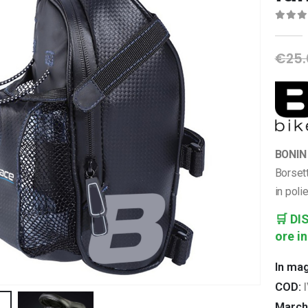
0
Di 
€
25
BONIN 
Borsett
in poli
🛒
DI
ore in
In ma
COD:
March