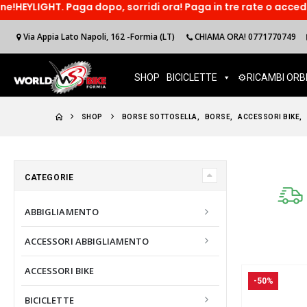
ga dopo, sorridi ora! Paga in tre rate o accedi ad un finanzim
Via Appia Lato Napoli, 162 -Formia (LT)
CHIAMA ORA! 0771770749
SHOP
BICICLETTE
⚙️RICAMBI ORB
SHOP
BORSE SOTTOSELLA
,
BORSE
,
ACCESSORI BIKE
,
CATEGORIE
ABBIGLIAMENTO
ACCESSORI ABBIGLIAMENTO
ACCESSORI BIKE
-50%
BICICLETTE