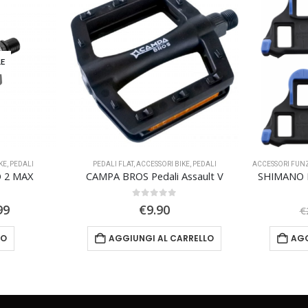
LE
KE
,
PEDALI
PEDALI FLAT
,
ACCESSORI BIKE
,
PEDALI
ACCESSORI FUN
 2 MAX
CAMPA BROS Pedali Assault V
SHIMANO 
0
Su 5
Il
99
€
9.90
€
zo
prezzo
inale
attuale
TO
AGGIUNGI AL CARRELLO
AGG
è:
00.
€83.99.