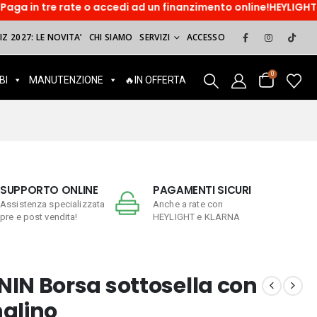
e o accedi ad un finanzimento online!HEYLIGHT. Paga dopo, sor
Z 2027: LE NOVITA’
CHI SIAMO
SERVIZI
ACCESSO
0
BI
MANUTENZIONE
🔥IN OFFERTA
SUPPORTO ONLINE
PAGAMENTI SICURI
Assistenza specializzata
Anche a rate con
pre e post vendita!
HEYLIGHT e KLARNA
IN Borsa sottosella con
nalino