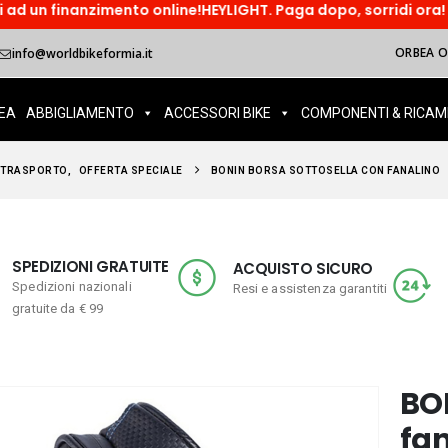
ento online!HEYLIGHT. Paga dopo, sorridi ora! Paga in tre rat
ORBEA OI
info@worldbikeformia.it
EA
ABBIGLIAMENTO
ACCESSORI BIKE
COMPONENTI & RICAM
TRASPORTO
,
OFFERTA SPECIALE
BONIN BORSA SOTTOSELLA CON FANALINO
SPEDIZIONI GRATUITE
ACQUISTO SICURO
Spedizioni nazionali
Resi e assistenza garantiti
gratuite da € 99
BON
fa