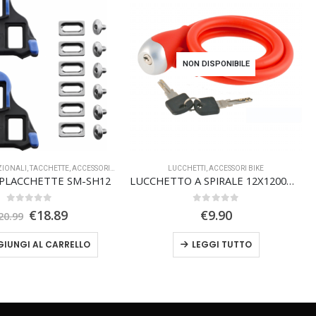
NON DISPONIBILE
ZIONALI
,
TACCHETTE
,
ACCESSORI BIKE
LUCCHETTI
,
ACCESSORI BIKE
PLACCHETTE SM-SH12
LUCCHETTO A SPIRALE 12X1200MM ROSSO
0
Su 5
0
Su 5
Il
Il
€
18.89
€
9.90
20.99
prezzo
prezzo
originale
attuale
IUNGI AL CARRELLO
LEGGI TUTTO
era:
è:
€20.99.
€18.89.