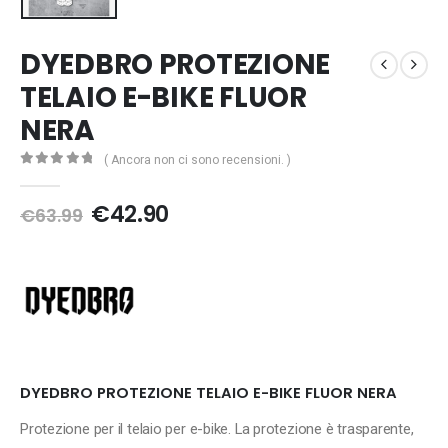
DYEDBRO PROTEZIONE
TELAIO E-BIKE FLUOR
NERA
( Ancora non ci sono recensioni. )
0
Di 5
Il
Il
€
42.90
€
63.99
prezzo
prezzo
originale
attuale
era:
è:
€63.99.
€42.90.
DYEDBRO PROTEZIONE TELAIO E-BIKE FLUOR NERA
Protezione per il telaio per e-bike. La
protezione è trasparente,