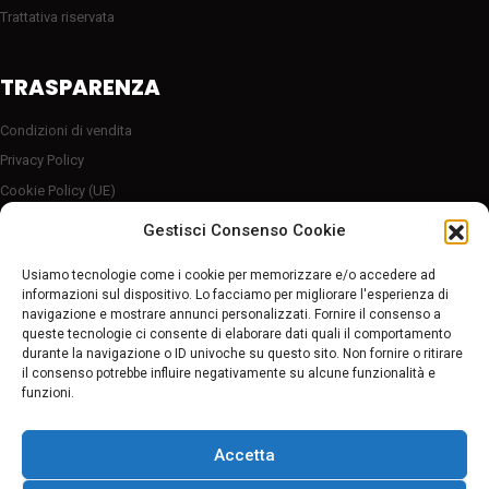
Trattativa riservata
TRASPARENZA
Condizioni di vendita
Privacy Policy
Cookie Policy (UE)
Server sicuro HTTP2/SSL
Gestisci Consenso Cookie
Follow Us
Usiamo tecnologie come i cookie per memorizzare e/o accedere ad
informazioni sul dispositivo. Lo facciamo per migliorare l'esperienza di
navigazione e mostrare annunci personalizzati. Fornire il consenso a
Pagamenti sicuri
queste tecnologie ci consente di elaborare dati quali il comportamento
durante la navigazione o ID univoche su questo sito. Non fornire o ritirare
il consenso potrebbe influire negativamente su alcune funzionalità e
funzioni.
Accetta