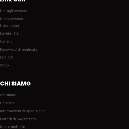
Dettagli account
Il mio account
I miei ordini
La mia lista
Carrello
Password dimenticata
Log out
Shop
CHI SIAMO
Chi siamo
Garanzia
Informazioni di spedizione
Metodi di pagamento
Resi e rimborsi