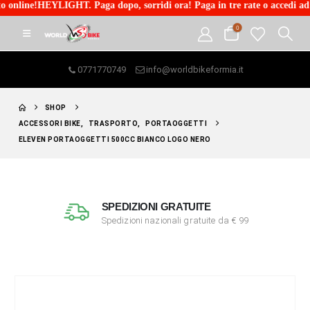
LIGHT. Paga dopo, sorridi ora! Paga in tre rate o accedi ad un finanzim
0
0771770749
info@worldbikeformia.it
SHOP
ACCESSORI BIKE
,
TRASPORTO
,
PORTAOGGETTI
ELEVEN PORTAOGGETTI 500CC BIANCO LOGO NERO
SPEDIZIONI GRATUITE
Spedizioni nazionali gratuite da € 99