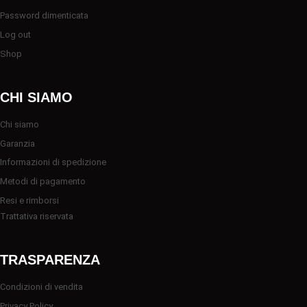
Password dimenticata
Log out
Shop
CHI SIAMO
Chi siamo
Garanzia
Informazioni di spedizione
Metodi di pagamento
Resi e rimborsi
Trattativa riservata
TRASPARENZA
Condizioni di vendita
Privacy Policy