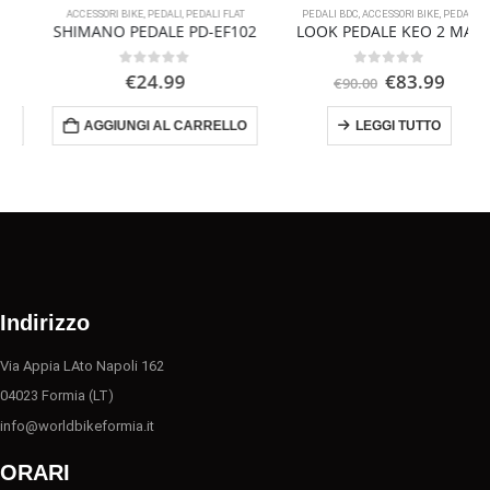
ACCESSORI BIKE
,
PEDALI
,
PEDALI FLAT
PEDALI BDC
,
ACCESSORI BIKE
,
PEDALI
SHIMANO PEDALE PD-EF102
LOOK PEDALE KEO 2 MAX
Il
Il
0
Su 5
0
Su 5
€
24.99
€
83.99
€
90.00
o
prezzo
prezzo
le
originale
attuale
AGGIUNGI AL CARRELLO
LEGGI TUTTO
era:
è:
0.
€90.00.
€83.99.
Indirizzo
Via Appia LAto Napoli 162
04023 Formia (LT)
info@worldbikeformia.it
ORARI