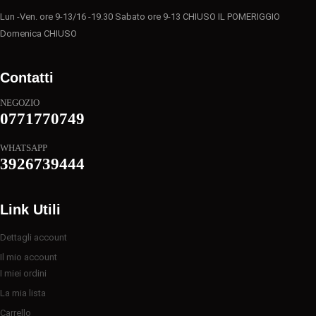
Lun -Ven. ore 9-13/16 -19.30 Sabato ore 9-13 CHIUSO IL POMERIGGIO
Domenica CHIUSO
Contatti
NEGOZIO
0771770749
WHATSAPP
3926739444
Link Utili
Dettagli account
Il mio account
I miei ordini
La mia lista
Carrello