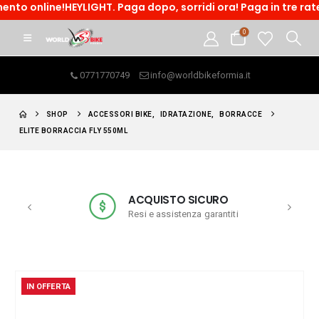
e!HEYLIGHT. Paga dopo, sorridi ora! Paga in tre rate o accedi
0
0771770749
info@worldbikeformia.it
SHOP
ACCESSORI BIKE
,
IDRATAZIONE
,
BORRACCE
ELITE BORRACCIA FLY 550ML
ACQUISTO SICURO
Resi e assistenza garantiti
IN OFFERTA