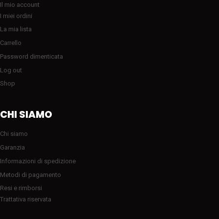
Il mio account
I miei ordini
La mia lista
Carrello
Password dimenticata
Log out
Shop
CHI SIAMO
Chi siamo
Garanzia
Informazioni di spedizione
Metodi di pagamento
Resi e rimborsi
Trattativa riservata