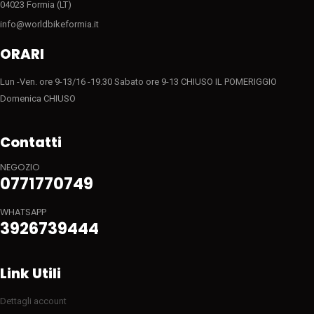
04023 Formia (LT)
info@worldbikeformia.it
ORARI
Lun -Ven. ore 9-13/16 -19.30 Sabato ore 9-13 CHIUSO IL POMERIGGIO
Domenica CHIUSO
Contatti
NEGOZIO
0771770749
WHATSAPP
3926739444
Link Utili
Dettagli account