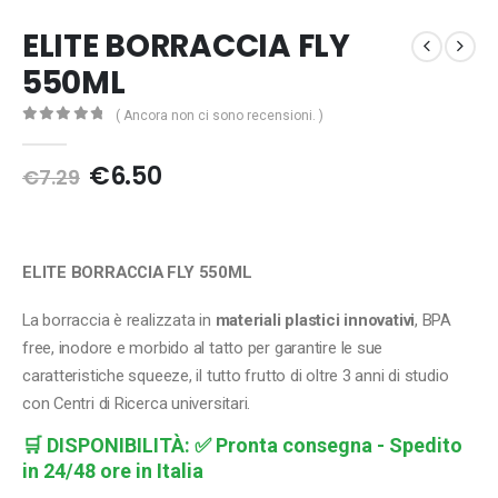
ELITE BORRACCIA FLY
550ML
( Ancora non ci sono recensioni. )
0
Di 5
Il
Il
€
6.50
€
7.29
prezzo
prezzo
originale
attuale
era:
è:
€7.29.
€6.50.
ELITE BORRACCIA FLY 550ML
La borraccia è realizzata in
materiali plastici innovativi
, BPA
free, inodore e morbido al tatto per garantire le sue
caratteristiche squeeze, il tutto frutto di oltre 3 anni di studio
con Centri di Ricerca universitari.
🛒
DISPONIBILITÀ:
✅ Pronta consegna - Spedito
in 24/48 ore in Italia