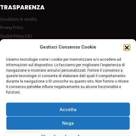
TRASPARENZA
Condizioni di vendita
Privacy Policy
Cookie Policy (UE)
Server sicuro HTTP2/SSL
Gestisci Consenso Cookie
Follow Us
Usiamo tecnologie come i cookie per memorizzare e/o accedere ad
informazioni sul dispositivo. Lo facciamo per migliorare l'esperienza di
navigazione e mostrare annunci personalizzati. Fornire il consenso a
Pagamenti sicuri
queste tecnologie ci consente di elaborare dati quali il comportamento
durante la navigazione o ID univoche su questo sito. Non fornire o ritirare
il consenso potrebbe influire negativamente su alcune funzionalità e
funzioni.
Accetta
Nega
© 2022 Worldbike Formia di Vincenzo Castelli | P. IVA 02611080595