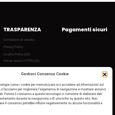
TRASPARENZA
Pagamenti sicuri
Condizioni di vendita
Privacy Policy
Cookie Policy (UE)
Server sicuro HTTP2/SSL
Follow Us
Gestisci Consenso Cookie
ologie come i cookie per memorizzare e/o accedere ad informazioni sul
 Lo facciamo per migliorare l'esperienza di navigazione e mostrare annunci
ti. Fornire il consenso a queste tecnologie ci consente di elaborare dati
portamento durante la navigazione o ID univoche su questo sito. Non
tirare il consenso potrebbe influire negativamente su alcune funzionalità e