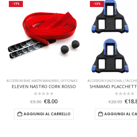
-19%
-10%
ACCESSORI BIKE
,
NASTRI MANUBRIO
,
OFFICINA E RIPARAZIONE
ACCESSORI FUNZIONALI
,
TACCHE
ELEVEN NASTRO CORK ROSSO
SHIMANO PLACCHETT
0
Su 5
0
Su 5
Il
Il
Il
€
8.00
€
18.
€
9.90
€
20.99
prezzo
prezzo
prez
originale
attuale
orig
AGGIUNGI AL CARRELLO
AGGIUNGI AL C
era:
è:
era:
€9.90.
€8.00.
€20.