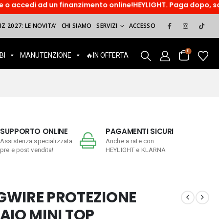
i ad un finanzimento online!HEYLIGHT. Paga dopo, sorridi ora!
Z 2027: LE NOVITA’
CHI SIAMO
SERVIZI
ACCESSO
0
BI
MANUTENZIONE
🔥IN OFFERTA
SUPPORTO ONLINE
PAGAMENTI SICURI
Assistenza specializzata
Anche a rate con
pre e post vendita!
HEYLIGHT e KLARNA
GWIRE PROTEZIONE
AIO MINI TOP