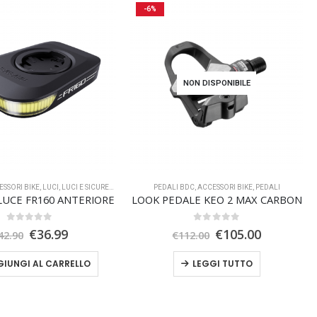
-6%
NON DISPONIBILE
ESSORI BIKE
,
LUCI
,
LUCI E SICUREZZA
PEDALI BDC
,
ACCESSORI BIKE
,
PEDALI
UCE FR160 ANTERIORE
LOOK PEDALE KEO 2 MAX CARBON
0
Su 5
0
Su 5
Il
Il
Il
Il
€
36.99
€
105.00
42.90
€
112.00
prezzo
prezzo
prezzo
prezzo
originale
attuale
originale
attuale
IUNGI AL CARRELLO
LEGGI TUTTO
era:
è:
era:
è:
€42.90.
€36.99.
€112.00.
€105.00.