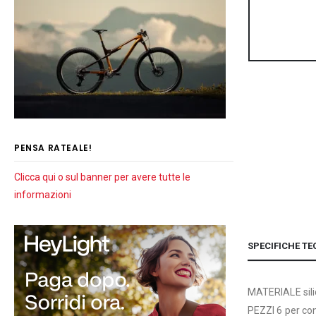
PENSA RATEALE!
Clicca qui o sul banner per avere tutte le
informazioni
SPECIFICHE TE
MATERIALE sili
PEZZI 6 per co