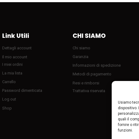
Link Utili
CHI SIAMO
Dettagli account
Chi siamo
Garanzia
Il mio account
I miei ordini
Informazioni di spedizione
La mia lista
Metodi di pagamento
Carrello
Resi e rimborsi
Password dimenticata
Trattativa riservata
Log out
Usiamo tecn
dispositivo.
Shop
personalizza
quali il com
fornire o ri
funzioni.