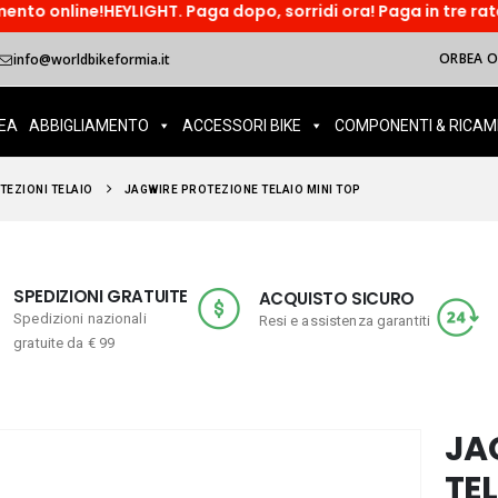
ine!HEYLIGHT. Paga dopo, sorridi ora! Paga in tre rate o acced
ORBEA OI
info@worldbikeformia.it
EA
ABBIGLIAMENTO
ACCESSORI BIKE
COMPONENTI & RICAM
TEZIONI TELAIO
JAGWIRE PROTEZIONE TELAIO MINI TOP
SPEDIZIONI GRATUITE
ACQUISTO SICURO
Spedizioni nazionali
Resi e assistenza garantiti
gratuite da € 99
JA
TEL