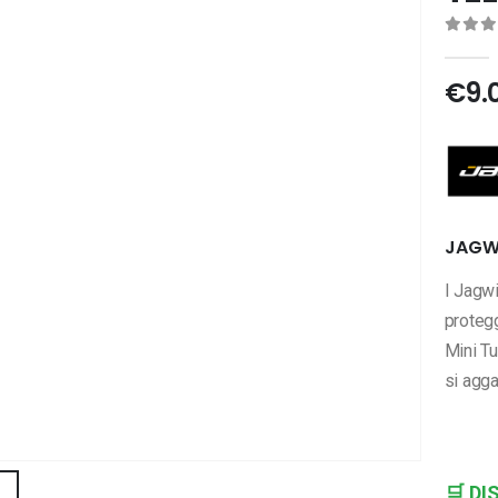
0
Di 
€
9.
JAGWI
I Jagwi
protegg
Mini Tu
si agg
🛒
DI