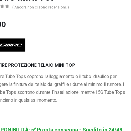
( Ancora non ci sono recensioni. )
5
00
RE PROTEZIONE TELAIO MINI TOP
re Tube Tops coprono l’alloggiamento o il tubo idraulico per
ere la finitura del telaio dai graffi e ridurre al minimo il rumore. I
be Tops scorrono durante l’installazione, mentre i 5G Tube Tops
anciano in qualsiasi momento.
SPONIBILITÀ:
✅ Pronta consegna - Spedito in 24/48