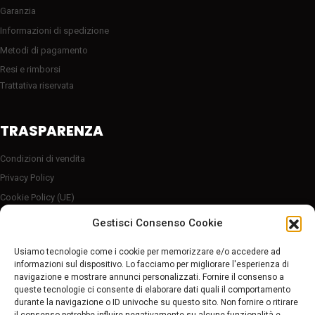
Garanzia
Informazioni di spedizione
Metodi di pagamento
Resi e rimborsi
Trattativa riservata
TRASPARENZA
Condizioni di vendita
Privacy Policy
Cookie Policy (UE)
Server sicuro HTTP2/SSL
Gestisci Consenso Cookie
Follow Us
Usiamo tecnologie come i cookie per memorizzare e/o accedere ad
informazioni sul dispositivo. Lo facciamo per migliorare l'esperienza di
navigazione e mostrare annunci personalizzati. Fornire il consenso a
Pagamenti sicuri
queste tecnologie ci consente di elaborare dati quali il comportamento
durante la navigazione o ID univoche su questo sito. Non fornire o ritirare