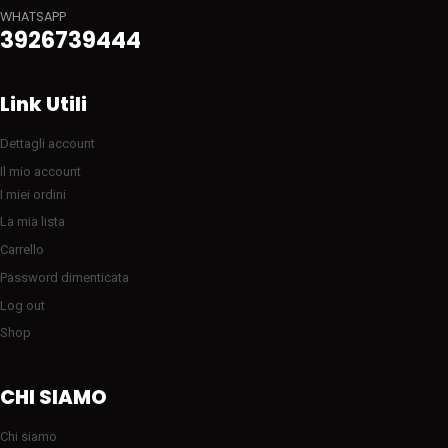
WHATSAPP
3926739444
Link Utili
Dettagli account
Il mio account
I miei ordini
La mia lista
Carrello
Password dimenticata
Log out
Shop
CHI SIAMO
Chi siamo