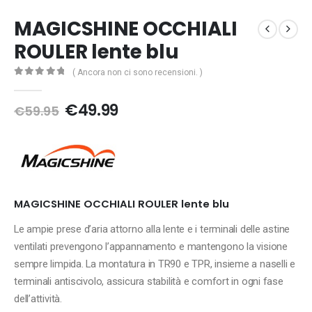
MAGICSHINE OCCHIALI
ROULER lente blu
( Ancora non ci sono recensioni. )
0
Di 5
Il
Il
€
49.99
€
59.95
prezzo
prezzo
originale
attuale
era:
è:
€59.95.
€49.99.
MAGICSHINE OCCHIALI ROULER lente blu
Le ampie prese d’aria attorno alla lente e i terminali delle astine
ventilati prevengono l’appannamento e mantengono la visione
sempre limpida. La montatura in TR90 e TPR, insieme a naselli e
terminali antiscivolo, assicura stabilità e comfort in ogni fase
dell’attività.