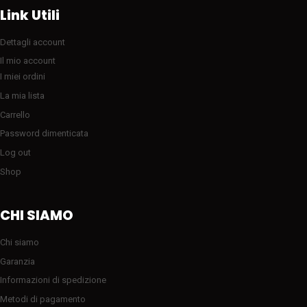
Link Utili
Dettagli account
Il mio account
I miei ordini
La mia lista
Carrello
Password dimenticata
Log out
Shop
CHI SIAMO
Chi siamo
Garanzia
Informazioni di spedizione
Metodi di pagamento