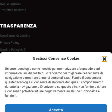
Resi e rimborsi
Trattativa riservata
TRASPARENZA
Condizioni di vendita
Privacy Policy
Cookie Policy (UE)
Server sicuro HTTP2/SSL
Gestisci Consenso Cookie
Follow Us
Usiamo tecnologie come i cookie per memorizzare e/o accedere ad
informazioni sul dispositivo. Lo facciamo per migliorare l'esperienza di
navigazione e mostrare annunci personalizzati. Fornire il consenso a
Pagamenti sicuri
queste tecnologie ci consente di elaborare dati quali il comportamento
durante la navigazione o ID univoche su questo sito. Non fornire o ritirare
il consenso potrebbe influire negativamente su alcune funzionalità e
funzioni.
Accetta