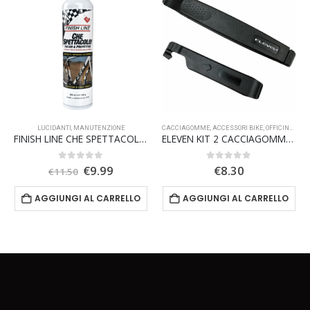
LUCIDANTI
,
MANUTENZIONE
CACCIAGOMME
,
ACCESSORI BIKE
,
OFFICINA E RIPARAZIONE
FINISH LINE CHE SPETTACOLO POLISH E PROTETTIVO
ELEVEN KIT 2 CACCIAGOMMA TUBELESS
Il
Il
0
Su 5
0
Su 5
€
9.99
€
8.30
€
11.50
prezzo
prezzo
originale
attuale
AGGIUNGI AL CARRELLO
AGGIUNGI AL CARRELLO
era:
è:
€11.50.
€9.99.