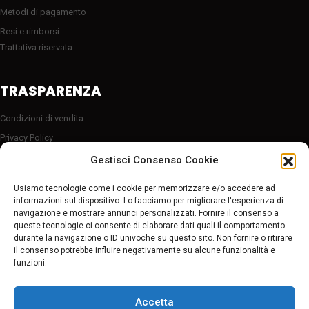
Metodi di pagamento
Resi e rimborsi
Trattativa riservata
TRASPARENZA
Condizioni di vendita
Privacy Policy
Cookie Policy (UE)
Gestisci Consenso Cookie
Server sicuro HTTP2/SSL
Usiamo tecnologie come i cookie per memorizzare e/o accedere ad
Follow Us
informazioni sul dispositivo. Lo facciamo per migliorare l'esperienza di
navigazione e mostrare annunci personalizzati. Fornire il consenso a
queste tecnologie ci consente di elaborare dati quali il comportamento
durante la navigazione o ID univoche su questo sito. Non fornire o ritirare
Pagamenti sicuri
il consenso potrebbe influire negativamente su alcune funzionalità e
funzioni.
Accetta