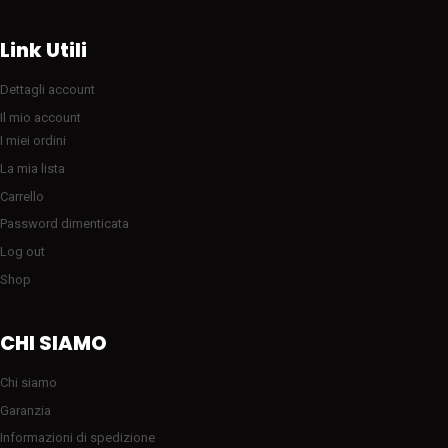
Link Utili
Dettagli account
Il mio account
I miei ordini
La mia lista
Carrello
Password dimenticata
Log out
Shop
CHI SIAMO
Chi siamo
Garanzia
Informazioni di spedizione