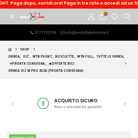
Paga dopo, sorridi ora! Paga in tre rate o accedi ad un finanz
0
0771770749
info@worldbikeformia.it
SHOP
ORBEA
,
OIZ
,
MTB FRONT
,
BICICLETTE
,
MTB FULL
,
TUTTE LE ORBEA
,
⭐PRONTA CONSEGNA
,
🔥OFFERTE BICI
ORBEA OIZ M PRO 2026 (PRONTA CONSEGNA)
ACQUISTO SICURO
Resi e assistenza garantiti