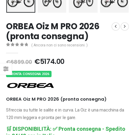
ORBEA Oiz M PRO 2026
(pronta consegna)
( Ancora non ci sono recensioni. )
0
Di 5
Il
Il
€
5174.00
€
6899.00
prezzo
prezzo
originale
attuale
PRONTA CONSEGNA 2026
era:
è:
€6899.00.
€5174.00.
ORBEA Oiz M PRO 2026 (pronta consegna)
Sfreccia su tutte le salite e in curva. La Oiz è una macchina da
120 mm leggera e pronta per le gare.
🛒
DISPONIBILITÀ:
✅ Pronta consegna - Spedito