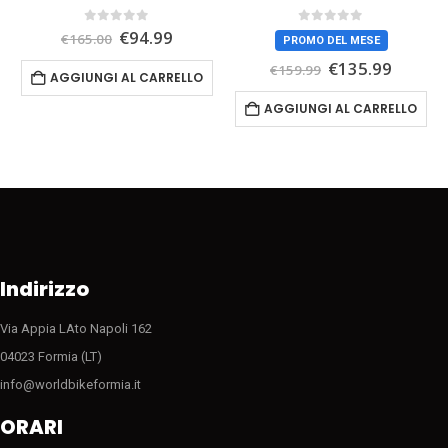
Il
Il
0
Su 5
0
Su 5
€
94.99
€
165.00
PROMO DEL MESE
zo
prezzo
prezzo
Il
Il
ale
originale
attuale
€
135.99
€
159.99
AGGIUNGI AL CARRELLO
prezzo
prezzo
era:
è:
originale
attual
9.
€165.00.
€94.99.
AGGIUNGI AL CARRELLO
era:
è:
€159.99.
€135.9
Indirizzo
Via Appia LAto Napoli 162
04023 Formia (LT)
info@worldbikeformia.it
ORARI