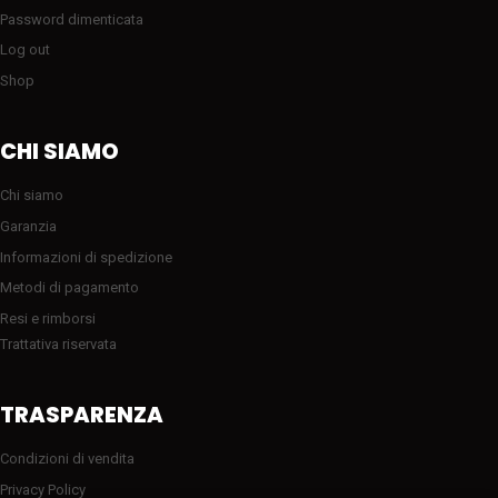
Password dimenticata
Log out
Shop
CHI SIAMO
Chi siamo
Garanzia
Informazioni di spedizione
Metodi di pagamento
Resi e rimborsi
Trattativa riservata
TRASPARENZA
Condizioni di vendita
Privacy Policy