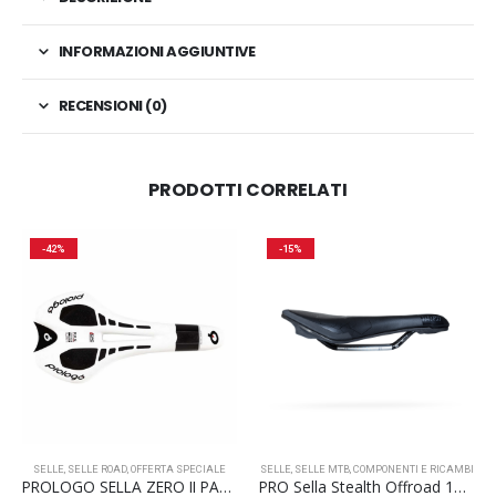
INFORMAZIONI AGGIUNTIVE
RECENSIONI (0)
PRODOTTI CORRELATI
-42%
-15%
SELLE
,
SELLE ROAD
,
OFFERTA SPECIALE
SELLE
,
SELLE MTB
,
COMPONENTI E RICAMBI
PROLOGO SELLA ZERO II PAS CPC
PRO Sella Stealth Offroad 142mm