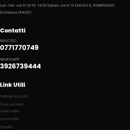
Lun -Ven. ore 9-13/16 -19.30 Sabato ore 9-13 CHIUSO IL POMERIGGIO
Domenica CHIUSO
Contatti
NEGOZIO
0771770749
WHATSAPP
3926739444
Link Utili
Dettagli account
Il mio account
I miei ordini
La mia lista
Carrello