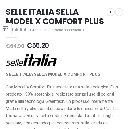
SELLE ITALIA SELLA
MODEL X COMFORT PLUS
( Ancora non ci sono recensioni. )
0
Di 5
Il
Il
€
55.20
€
64.90
prezzo
prezzo
originale
attuale
era:
è:
€64.90.
€55.20.
SELLE ITALIA SELLA MODEL X COMFORT PLUS
Con Model X Comfort Plus scegliete una sella ecologica. È un
prodotto 100% sostenibile, realizzato senza l’uso di collanti,
grazie alla tecnologia Greentech, un processo interamente
Made in Italy che contribuisce a ridurre le emissioni di CO2. La
forma waved della sella sostiene il ciclista durante le lunghe
pedalate, consentendogli di concentrarsi sulla strada da