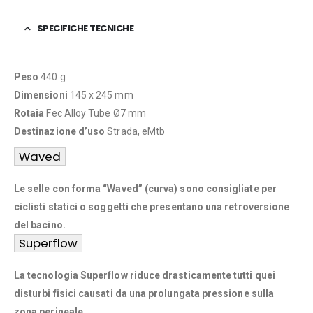
SPECIFICHE TECNICHE
Peso
440 g
Dimensioni
145 x 245 mm
Rotaia
Fec Alloy Tube Ø7 mm
Destinazione d’uso
Strada, eMtb
Waved
Le selle con forma “Waved” (curva) sono consigliate per
ciclisti statici o soggetti che presentano una retroversione
del bacino.
Superflow
La tecnologia Superflow riduce drasticamente tutti quei
disturbi fisici causati da una prolungata pressione sulla
zona perineale.