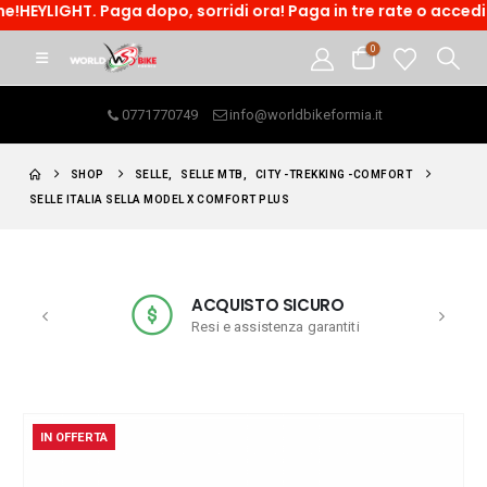
YLIGHT. Paga dopo, sorridi ora! Paga in tre rate o accedi ad 
0
0771770749
info@worldbikeformia.it
SHOP
SELLE
,
SELLE MTB
,
CITY -TREKKING -COMFORT
SELLE ITALIA SELLA MODEL X COMFORT PLUS
ACQUISTO SICURO
Resi e assistenza garantiti
IN OFFERTA