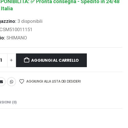
SPONIBILITÀ:
✅ Pronta consegna - Spedito in 24/48
 Italia
gazzino:
3 disponibili
ICSM510011151
io:
SHIMANO
AGGIUNGI AL CARRELLO
AGGIUNGI ALLA LISTA DEI DESIDERI
SIONI (0)