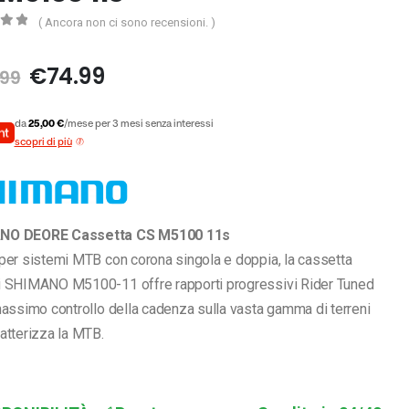
( Ancora non ci sono recensioni. )
5
Il
Il
€
74.99
.99
prezzo
prezzo
originale
attuale
da
25,00 €
/mese per 3 mesi senza interessi
era:
è:
scopri di più
€119.99.
€74.99.
NO DEORE Cassetta CS M5100 11s
per sistemi MTB con corona singola e doppia, la cassetta
i SHIMANO M5100-11 offre rapporti progressivi Rider Tuned
massimo controllo della cadenza sulla vasta gamma di terreni
atterizza la MTB.