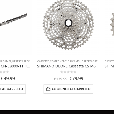
,
OFFERTA SPECIALE
CASSETTE
,
COMPONENTI E RICAMBI
,
OFFERTA SPECIALE
CASSETTE
,
COMPO
SHIMANO Catena CN-E8000-11 HG-X11 E-BIKE
SHIMANO DEORE Cassetta CS M6100 12s
0
Su 5
Il
Il
Il
99
€
79.99
€
139.99
€
zo
prezzo
prezzo
prezzo
inale
attuale
originale
attuale
ARRELLO
AGGIUNGI AL CARRELLO
è:
era:
è:
9.
€49.99.
€139.99.
€79.99.