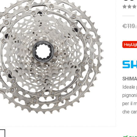
0
Di 
€
119
SHIMA
Ideale 
pignon
per il 
che car