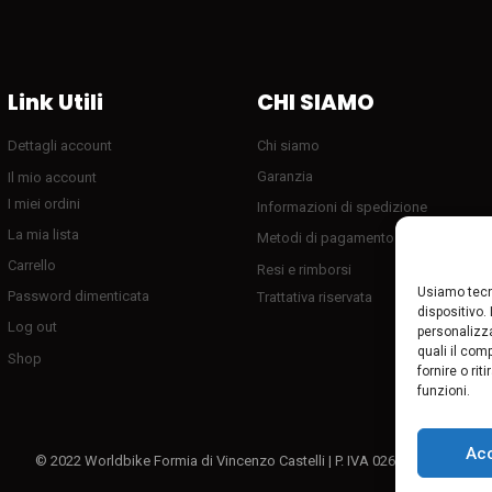
Link Utili
CHI SIAMO
Dettagli account
Chi siamo
Garanzia
Il mio account
I miei ordini
Informazioni di spedizione
La mia lista
Metodi di pagamento
Carrello
Resi e rimborsi
Usiamo tecn
Password dimenticata
Trattativa riservata
dispositivo.
Log out
personalizza
quali il com
Shop
fornire o ri
funzioni.
Ac
© 2022 Worldbike Formia di Vincenzo Castelli | P. IVA 02611080595