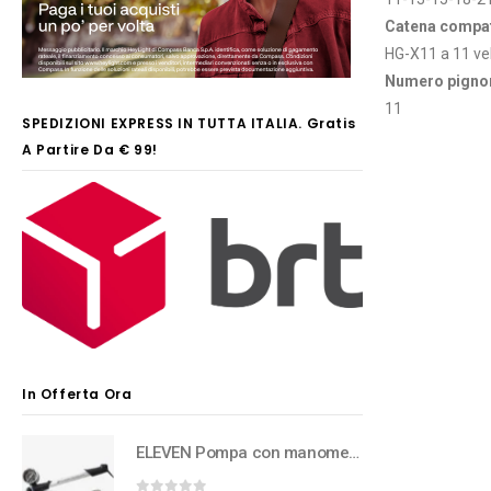
Catena compat
HG-X11 a 11 ve
Numero pigno
11
SPEDIZIONI EXPRESS IN TUTTA ITALIA. Gratis
A Partire Da € 99!
In Offerta Ora
ELEVEN Pompa con manometro per forcelle e rear shock ad aria