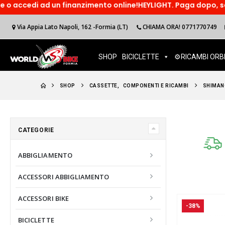
i ad un finanzimento online!HEYLIGHT. Paga dopo, sorridi ora!
Via Appia Lato Napoli, 162 -Formia (LT)
CHIAMA ORA! 0771770749
SHOP
BICICLETTE
⚙️RICAMBI ORB
SHOP
CASSETTE
,
COMPONENTI E RICAMBI
SHIMAN
CATEGORIE
ABBIGLIAMENTO
ACCESSORI ABBIGLIAMENTO
ACCESSORI BIKE
-38%
BICICLETTE