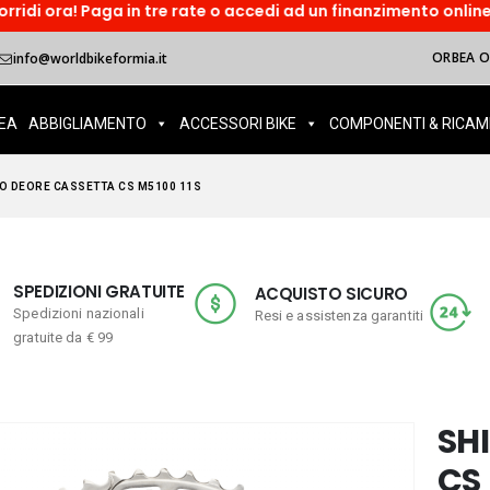
 Paga in tre rate o accedi ad un finanzimento online!HEYLIGHT.
ORBEA OI
info@worldbikeformia.it
EA
ABBIGLIAMENTO
ACCESSORI BIKE
COMPONENTI & RICAM
O DEORE CASSETTA CS M5100 11S
SPEDIZIONI GRATUITE
ACQUISTO SICURO
Spedizioni nazionali
Resi e assistenza garantiti
gratuite da € 99
SH
CS 