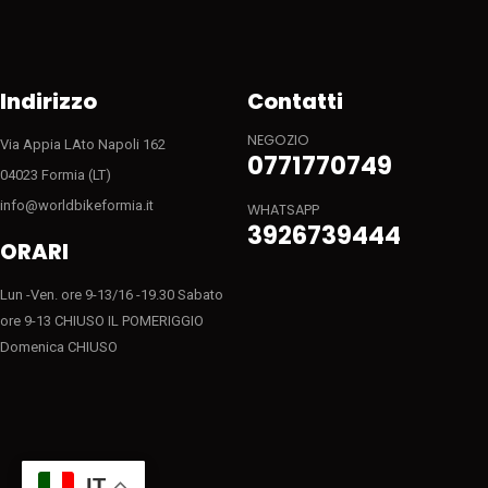
Indirizzo
Contatti
NEGOZIO
Via Appia LAto Napoli 162
0771770749
04023 Formia (LT)
info@worldbikeformia.it
WHATSAPP
3926739444
ORARI
Lun -Ven. ore 9-13/16 -19.30 Sabato
ore 9-13 CHIUSO IL POMERIGGIO
Domenica CHIUSO
IT