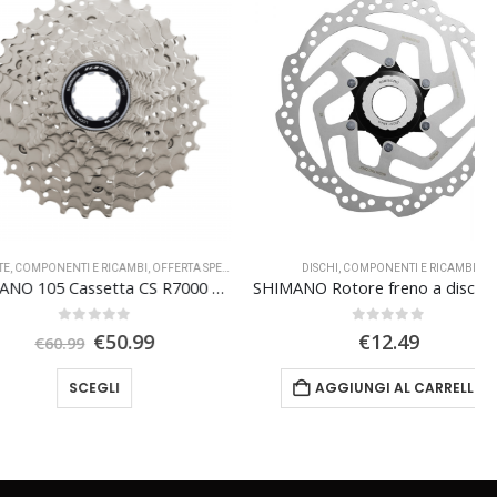
NENTI E RICAMBI
,
OFFERTA SPECIALE
DISCHI
,
COMPONENTI E RICAMBI
SHIMANO 105 Cassetta CS R7000 11s
SHIMANO Rotore freno a disco SM-RT10 CENTER LOCK 180mm
0
Su 5
0
Su 5
Il
Il
€
50.99
€
12.49
60.99
prezzo
prezzo
Questo prodotto ha più varianti. Le opzioni possono essere scelte nella pagina del prodotto
originale
attuale
SCEGLI
AGGIUNGI AL CARRELLO
era:
è:
€60.99.
€50.99.