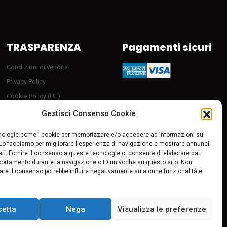
TRASPARENZA
Pagamenti sicuri
Condizioni di vendita
Privacy Policy
Cookie Policy (UE)
Server sicuro HTTP2/SSL
Gestisci Consenso Cookie
Follow Us
ologie come i cookie per memorizzare e/o accedere ad informazioni sul
 Lo facciamo per migliorare l'esperienza di navigazione e mostrare annunci
ti. Fornire il consenso a queste tecnologie ci consente di elaborare dati
portamento durante la navigazione o ID univoche su questo sito. Non
tirare il consenso potrebbe influire negativamente su alcune funzionalità e
cetta
Nega
Visualizza le preferenze