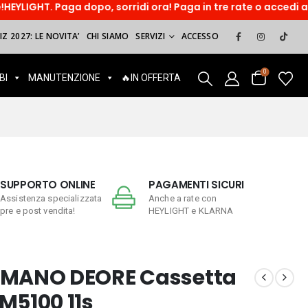
 Paga dopo, sorridi ora! Paga in tre rate o accedi ad un fina
Z 2027: LE NOVITA’
CHI SIAMO
SERVIZI
ACCESSO
0
BI
MANUTENZIONE
🔥IN OFFERTA
SUPPORTO ONLINE
PAGAMENTI SICURI
Assistenza specializzata
Anche a rate con
pre e post vendita!
HEYLIGHT e KLARNA
IMANO DEORE Cassetta
M5100 11s