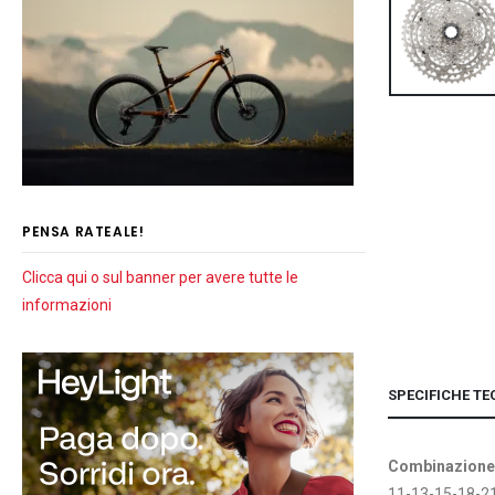
PENSA RATEALE!
Clicca qui o sul banner per avere tutte le
informazioni
SPECIFICHE TE
Combinazione
11-13-15-18-2