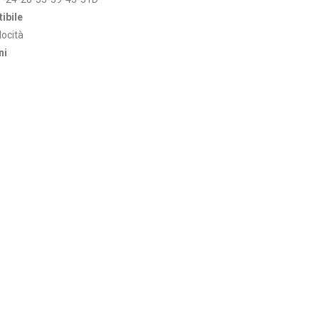
ibile
locità
ni