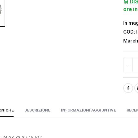
🛒
DI
ore in
In ma
COD:
March
CNICHE
DESCRIZIONE
INFORMAZIONI AGGIUNTIVE
RECEN
1-24-28-33-39-45-51D