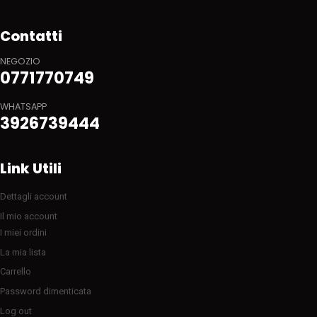
Contatti
NEGOZIO
0771770749
WHATSAPP
3926739444
Link Utili
Dettagli account
Il mio account
I miei ordini
La mia lista
Carrello
Password dimenticata
Log out