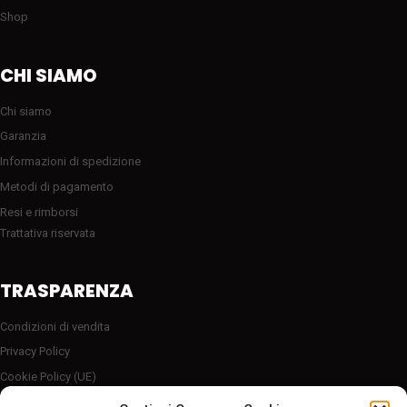
Shop
CHI SIAMO
Chi siamo
Garanzia
Informazioni di spedizione
Metodi di pagamento
Resi e rimborsi
Trattativa riservata
TRASPARENZA
Condizioni di vendita
Privacy Policy
Cookie Policy (UE)
Server sicuro HTTP2/SSL