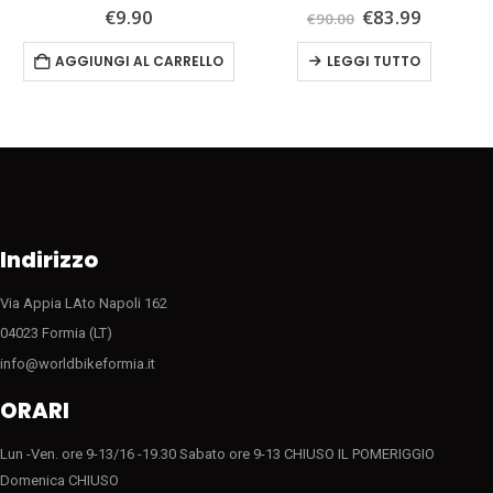
Il
Il
0
Su 5
0
Su 5
€
9.90
€
83.99
€
90.00
zzo
prezzo
prezzo
ale
originale
attuale
AGGIUNGI AL CARRELLO
LEGGI TUTTO
era:
è:
.99.
€90.00.
€83.99.
Indirizzo
Via Appia LAto Napoli 162
04023 Formia (LT)
info@worldbikeformia.it
ORARI
Lun -Ven. ore 9-13/16 -19.30 Sabato ore 9-13 CHIUSO IL POMERIGGIO
Domenica CHIUSO