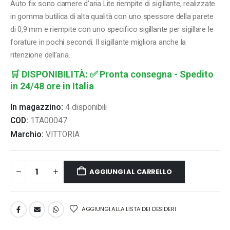
Auto fix sono camere d’aria Lite riempite di sigillante, realizzate
in gomma butilica di alta qualità con uno spessore della parete
di 0,9 mm e riempite con uno specifico sigillante per sigillare le
forature in pochi secondi. Il sigillante migliora anche la
ritenzione dell’aria.
🛒
DISPONIBILITÀ:
✅ Pronta consegna - Spedito
in 24/48 ore in Italia
In magazzino:
4 disponibili
COD:
1TA00047
Marchio:
VITTORIA
AGGIUNGI AL CARRELLO
AGGIUNGI ALLA LISTA DEI DESIDERI