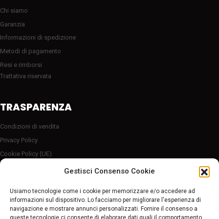
Chi siamo
Garanzia
Informazioni di spedizione
Metodi di pagamento
Resi e rimborsi
Trattativa riservata
TRASPARENZA
Condizioni di vendita
Privacy Policy
Cookie Policy (UE)
Server sicuro HTTP2/SSL
Gestisci Consenso Cookie
Follow Us
Usiamo tecnologie come i cookie per memorizzare e/o accedere ad
informazioni sul dispositivo. Lo facciamo per migliorare l'esperienza di
navigazione e mostrare annunci personalizzati. Fornire il consenso a
queste tecnologie ci consente di elaborare dati quali il comportamento