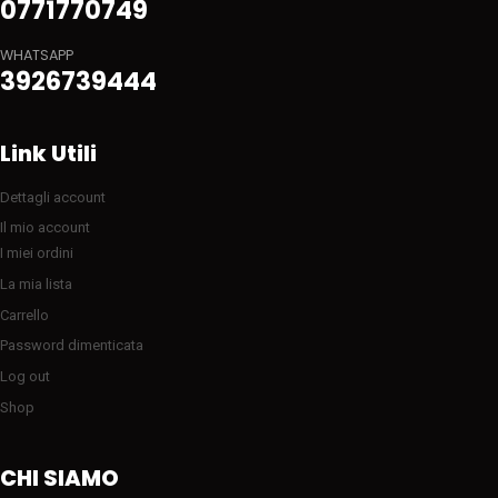
0771770749
WHATSAPP
3926739444
Link Utili
Dettagli account
Il mio account
I miei ordini
La mia lista
Carrello
Password dimenticata
Log out
Shop
CHI SIAMO