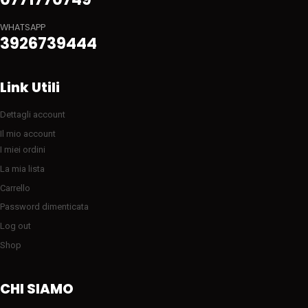
WHATSAPP
3926739444
Link Utili
Dettagli account
Il mio account
I miei ordini
La mia lista
Carrello
Password dimenticata
Log out
Shop
CHI SIAMO