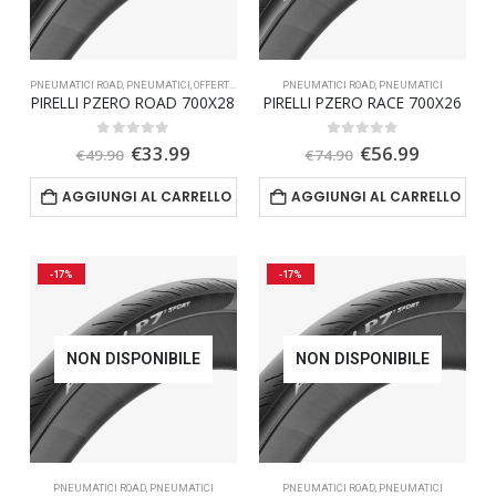
PNEUMATICI ROAD
,
PNEUMATICI
,
OFFERTA SPECIALE
PNEUMATICI ROAD
,
PNEUMATICI
PIRELLI PZERO ROAD 700X28
PIRELLI PZERO RACE 700X26
Il
Il
Il
Il
0
Su 5
0
Su 5
€
33.99
€
56.99
€
49.90
€
74.90
prezzo
prezzo
prezzo
prezzo
originale
attuale
originale
attuale
AGGIUNGI AL CARRELLO
AGGIUNGI AL CARRELLO
era:
è:
era:
è:
€49.90.
€33.99.
€74.90.
€56.99.
-17%
-17%
NON DISPONIBILE
NON DISPONIBILE
PNEUMATICI ROAD
,
PNEUMATICI
PNEUMATICI ROAD
,
PNEUMATICI