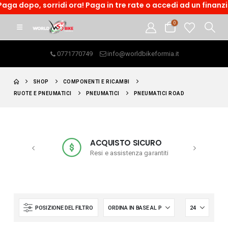
, sorridi ora! Paga in tre rate o accedi ad un finanzimento on
0
0771770749
info@worldbikeformia.it
SHOP
COMPONENTI E RICAMBI
RUOTE E PNEUMATICI
PNEUMATICI
PNEUMATICI ROAD
ACQUISTO SICURO
a € 99
Resi e assistenza garantiti
POSIZIONE DEL FILTRO