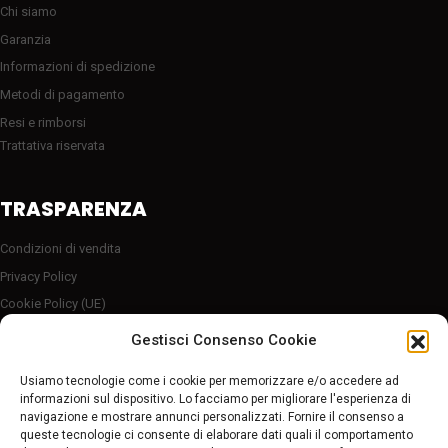
Chi siamo
Garanzia
Informazioni di spedizione
Metodi di pagamento
Resi e rimborsi
Trattativa riservata
TRASPARENZA
Condizioni di vendita
Privacy Policy
Cookie Policy (UE)
Server sicuro HTTP2/SSL
Gestisci Consenso Cookie
Follow Us
Usiamo tecnologie come i cookie per memorizzare e/o accedere ad
informazioni sul dispositivo. Lo facciamo per migliorare l'esperienza di
navigazione e mostrare annunci personalizzati. Fornire il consenso a
Pagamenti sicuri
queste tecnologie ci consente di elaborare dati quali il comportamento