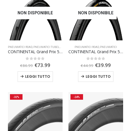
NON DISPONIBILE
NON DISPONIBILE
PNEUMATICI ROAD
,
PNEUMATICI TUBELESS
,
PNEUMATICI
PNEUMATICI ROAD
,
OFFERTA SPECIALE
,
PNEUMATICI
CONTINENTAL Grand Prix 5000 700 x 25 TR
CONTINENTAL Grand Prix 5000 700X25 BLACK CHILI
Il
Il
Il
Il
0
Su 5
0
Su 5
€
73.99
€
39.99
€
86.99
€
44.99
prezzo
prezzo
prezzo
prezzo
originale
attuale
originale
attuale
LEGGI TUTTO
LEGGI TUTTO
era:
è:
era:
è:
€86.99.
€73.99.
€44.99.
€39.99.
-32%
-24%