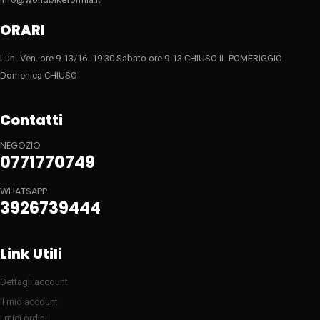
ORARI
Lun -Ven. ore 9-13/16 -19.30 Sabato ore 9-13 CHIUSO IL POMERIGGIO
Domenica CHIUSO
Contatti
NEGOZIO
0771770749
WHATSAPP
3926739444
Link Utili
Dettagli account
Il mio account
I miei ordini