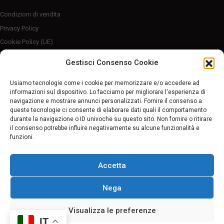
Condizioni di vendita
Privacy Policy
Cookie Policy (UE)
Server sicuro HTTP2/SSL
Gestisci Consenso Cookie
Follow Us
Usiamo tecnologie come i cookie per memorizzare e/o accedere ad
informazioni sul dispositivo. Lo facciamo per migliorare l'esperienza di
navigazione e mostrare annunci personalizzati. Fornire il consenso a
Pagamenti sicuri
queste tecnologie ci consente di elaborare dati quali il comportamento
durante la navigazione o ID univoche su questo sito. Non fornire o ritirare
il consenso potrebbe influire negativamente su alcune funzionalità e
funzioni.
Accetta
Nega
© 2022 Worldbike Formia di Vincenzo Castelli | P. IVA 02611080595
Visualizza le preferenze
IT