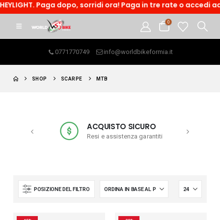
HT. Paga dopo, sorridi ora! Paga in tre rate o accedi ad un f
0
0771770749
info@worldbikeformia.it
SHOP
SCARPE
MTB
ACQUISTO SICURO
a € 99
Resi e assistenza garantiti
POSIZIONE DEL FILTRO