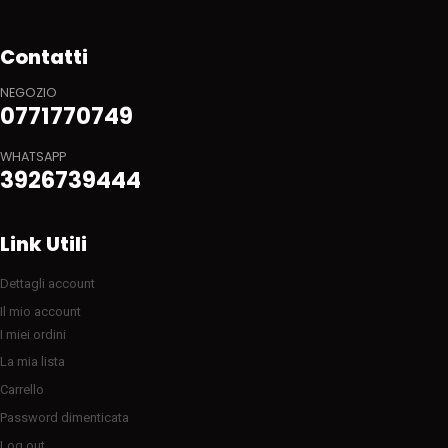
Contatti
NEGOZIO
0771770749
WHATSAPP
3926739444
Link Utili
Dettagli account
Il mio account
I miei ordini
La mia lista
Carrello
Password dimenticata
Log out