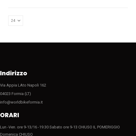
più
varianti.
Le
opzioni
possono
essere
scelte
nella
pagina
del
Indirizzo
prodotto
Via Appia LAto Napoli 162
04023 Formia (LT)
info@worldbikeformia.it
ORARI
Lun -Ven. ore 9-13/16 -19.30 Sabato ore 9-13 CHIUSO IL POMERIGGIO
Domenica CHIUSO