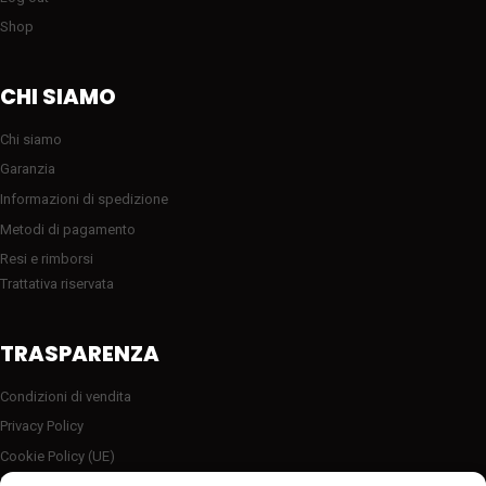
Shop
CHI SIAMO
Chi siamo
Garanzia
Informazioni di spedizione
Metodi di pagamento
Resi e rimborsi
Trattativa riservata
TRASPARENZA
Condizioni di vendita
Privacy Policy
Cookie Policy (UE)
Server sicuro HTTP2/SSL