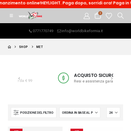
 online!HEYLIGHT. Paga dopo, sorridi ora! Paga in tre rate o 
0
0771770749
info@worldbikeformia.it
SHOP
MET
ACQUISTO SICURO
a € 99
Resi e assistenza garantiti
POSIZIONE DEL FILTRO