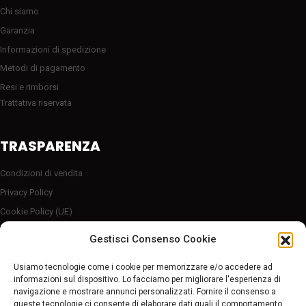
Chi siamo
Garanzia
Informazioni di spedizione
Metodi di pagamento
Resi e rimborsi
Trattativa riservata
TRASPARENZA
Condizioni di vendita
Privacy Policy
Cookie Policy (UE)
Server sicuro HTTP2/SSL
Gestisci Consenso Cookie
Follow Us
Usiamo tecnologie come i cookie per memorizzare e/o accedere ad
informazioni sul dispositivo. Lo facciamo per migliorare l'esperienza di
navigazione e mostrare annunci personalizzati. Fornire il consenso a
Pagamenti sicuri
queste tecnologie ci consente di elaborare dati quali il comportamento