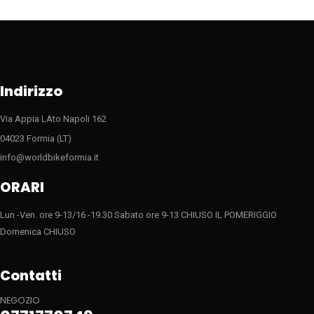
possono
essere
scelte
nella
pagina
del
Indirizzo
prodotto
Via Appia LAto Napoli 162
04023 Formia (LT)
info@worldbikeformia.it
ORARI
Lun -Ven. ore 9-13/16 -19.30 Sabato ore 9-13 CHIUSO IL POMERIGGIO
Domenica CHIUSO
Contatti
NEGOZIO