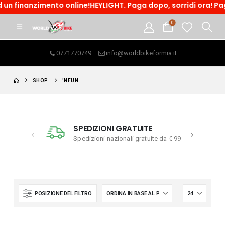
 un finanzimento online!HEYLIGHT. Paga dopo, sorridi ora! Paga
0
0771770749
info@worldbikeformia.it
SHOP
'NFUN
SPEDIZIONI GRATUITE
Spedizioni nazionali gratuite da € 99
POSIZIONE DEL FILTRO