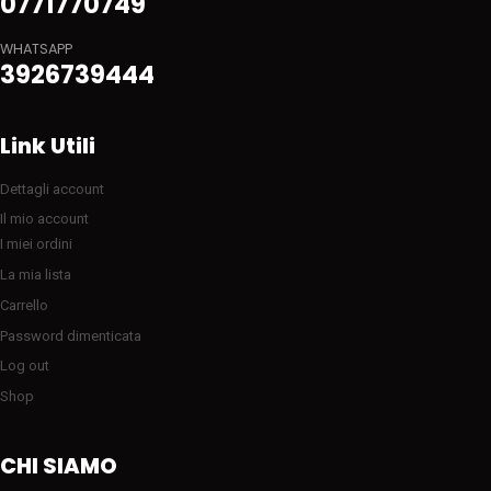
0771770749
WHATSAPP
3926739444
Link Utili
Dettagli account
Il mio account
I miei ordini
La mia lista
Carrello
Password dimenticata
Log out
Shop
CHI SIAMO