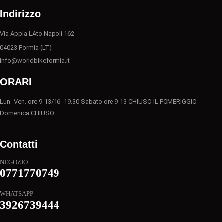
del
Indirizzo
prodotto
Via Appia LAto Napoli 162
04023 Formia (LT)
info@worldbikeformia.it
ORARI
Lun -Ven. ore 9-13/16 -19.30 Sabato ore 9-13 CHIUSO IL POMERIGGIO
Domenica CHIUSO
Contatti
NEGOZIO
0771770749
WHATSAPP
3926739444