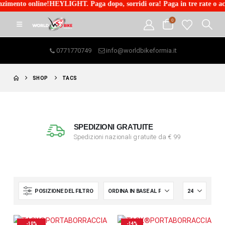
imento online!HEYLIGHT. Paga dopo, sorridi ora! Paga in tre rate o acce
0
0771770749
info@worldbikeformia.it
SHOP
TACS
SPEDIZIONI GRATUITE
Spedizioni nazionali gratuite da € 99
POSIZIONE DEL FILTRO
-10%
-14%