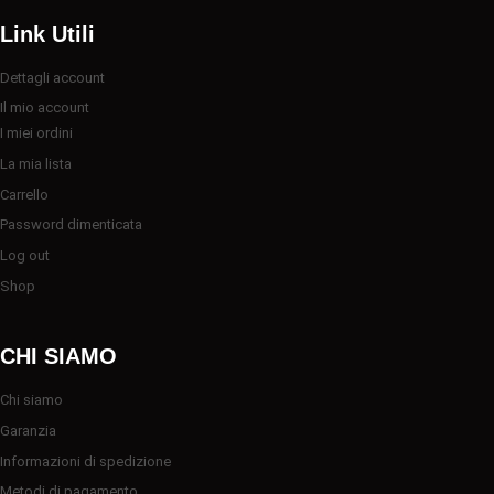
Link Utili
Dettagli account
Il mio account
I miei ordini
La mia lista
Carrello
Password dimenticata
Log out
Shop
CHI SIAMO
Chi siamo
Garanzia
Informazioni di spedizione
Metodi di pagamento