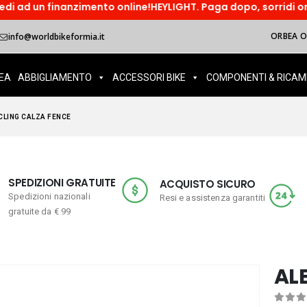
anzimento online!HEYLIGHT. Paga dopo, sorridi ora! Paga in tre
ORBEA OI
info@worldbikeformia.it
EA
ABBIGLIAMENTO
ACCESSORI BIKE
COMPONENTI & RICAM
YCLING CALZA FENCE
SPEDIZIONI GRATUITE
ACQUISTO SICURO
Spedizioni nazionali
Resi e assistenza garantiti
gratuite da € 99
AL