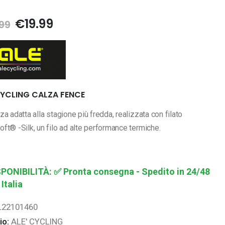
5
Il
Il
€
19.99
99
prezzo
prezzo
originale
attuale
era:
è:
€24.99.
€19.99.
CYCLING CALZA FENCE
za adatta alla stagione più fredda, realizzata con filato
ft® -Silk, un filo ad alte performance termiche.
SPONIBILITÀ:
✅ Pronta consegna - Spedito in 24/48
 Italia
L22101460
io:
ALE' CYCLING