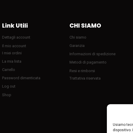
Link Utili
CHI SIAMO
Dettagli account
Chi siamo
Garanzia
Il mio account
I miei ordini
Informazioni di spedizione
La mia lista
Metodi di pagamento
Carrello
Resi e rimborsi
Password dimenticata
Trattativa riservata
Log out
Shop
Usiamo tecn
dispositivo.