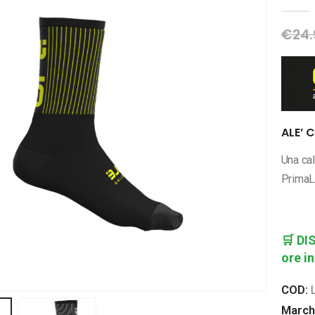
0
Di 
€
24.
ALE’ 
Una cal
PrimaLo
🛒
DI
ore in
COD:
March