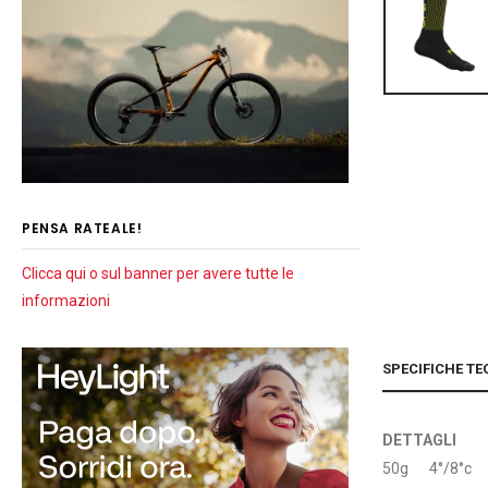
PENSA RATEALE!
Clicca qui o sul banner per avere tutte le
informazioni
SPECIFICHE TE
DETTAGLI
50g 4°/8°c