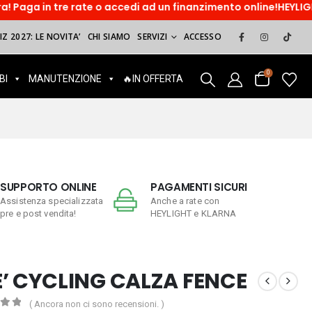
 rate o accedi ad un finanzimento online!HEYLIGHT. Paga dopo,
Z 2027: LE NOVITA’
CHI SIAMO
SERVIZI
ACCESSO
0
BI
MANUTENZIONE
🔥IN OFFERTA
SUPPORTO ONLINE
PAGAMENTI SICURI
Assistenza specializzata
Anche a rate con
pre e post vendita!
HEYLIGHT e KLARNA
E’ CYCLING CALZA FENCE
( Ancora non ci sono recensioni. )