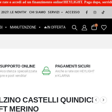
un finanzimento online!HEYLIGHT. Paga dopo, sorridi ora! Paga in tre r
 2027: LE NOVITA’
CHI SIAMO
SERVIZI
ACCESSO
0
BI
MANUTENZIONE
🔥IN OFFERTA
SUPPORTO ONLINE
PAGAMENTI SICURI
Assistenza specializzata
Anche a rate con HEYLIGHT
pre e post vendita!
e KLARNA
LZINO CASTELLI QUINDICI
FT MERINO