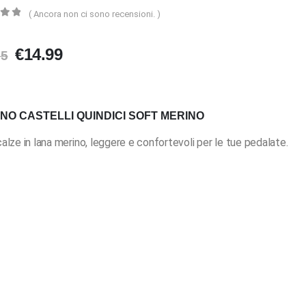
( Ancora non ci sono recensioni. )
5
Il
Il
€
14.99
95
prezzo
prezzo
originale
attuale
era:
è:
NO CASTELLI QUINDICI SOFT MERINO
€18.95.
€14.99.
alze in lana merino, leggere e confortevoli per le tue pedalate.