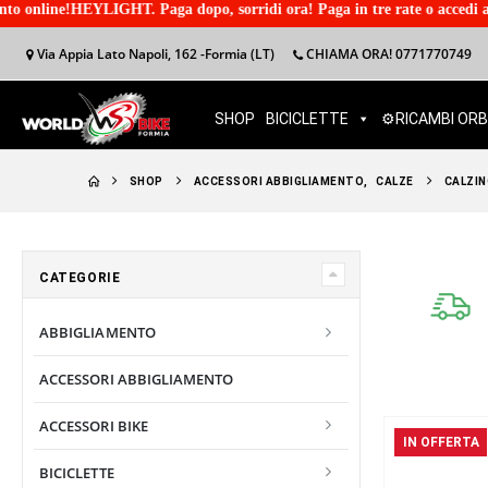
T. Paga dopo, sorridi ora! Paga in tre rate o accedi ad un finanzimento
Via Appia Lato Napoli, 162 -Formia (LT)
CHIAMA ORA! 0771770749
SHOP
BICICLETTE
⚙️RICAMBI OR
SHOP
ACCESSORI ABBIGLIAMENTO
,
CALZE
CALZIN
CATEGORIE
ABBIGLIAMENTO
ACCESSORI ABBIGLIAMENTO
ACCESSORI BIKE
IN OFFERTA
BICICLETTE