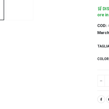
🛒
DI
ore in
COD:
March
TAGLI
COLOR