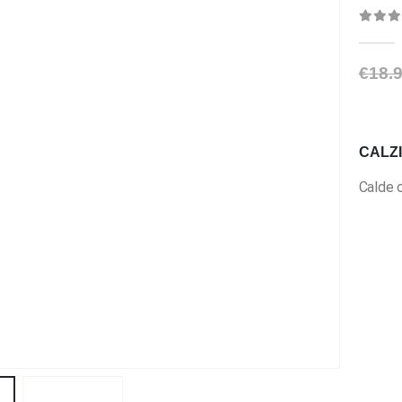
0
Di 
€
18.
CALZI
Calde c