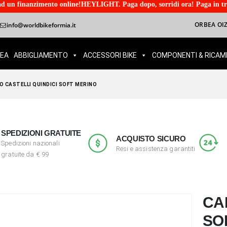
 online!HEYLIGHT. Paga dopo, sorridi ora! Paga in tre rate o accedi ad 
ORBEA OIZ
info@worldbikeformia.it
BEA
ABBIGLIAMENTO
ACCESSORI BIKE
COMPONENTI & RICAM
O CASTELLI QUINDICI SOFT MERINO
SPEDIZIONI GRATUITE
ACQUISTO SICURO
Spedizioni nazionali
Resi e assistenza garantiti
gratuite da € 99
CA
SO