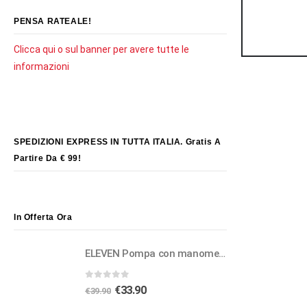
PENSA RATEALE!
Clicca qui o sul banner per avere tutte le
informazioni
SPEDIZIONI EXPRESS IN TUTTA ITALIA. Gratis A
Partire Da € 99!
In Offerta Ora
ELEVEN Pompa con manometro per forcelle e rear shock ad aria
0
Su 5
Il
Il
€
33.90
€
39.90
prezzo
prezzo