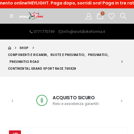
ine!HEYLIGHT. Paga dopo, sorridi ora! Paga in tre rate o acced
0
0771770749
info@worldbikeformia.it
SHOP
COMPONENTI E RICAMBI
,
RUOTE E PNEUMATICI
,
PNEUMATICI
,
PNEUMATICI ROAD
CONTINENTAL GRAND SPORT RACE 700X28
ACQUISTO SICURO
Resi e assistenza garantiti