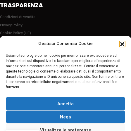
TRASPARENZA
Condizioni di vendita
Privacy Policy
Cookie Policy (UE)
Server sicuro HTTP2/SSL
Gestisci Consenso Cookie
Follow Us
Usiamo tecnologie come i cookie per memorizzare e/o accedere ad
informazioni sul dispositivo. Lo facciamo per migliorare l'esperienza di
navigazione e mostrare annunci personalizzati. Fornire il consenso a
Pagamenti sicuri
queste tecnologie ci consente di elaborare dati quali il comportamento
durante la navigazione o ID univoche su questo sito. Non fornire o ritirare
il consenso potrebbe influire negativamente su alcune funzionalità e
funzioni.
Accetta
Nega
© 2022 Worldbike Formia di Vincenzo Castelli | P. IVA 02611080595
Visualizza le preferenze