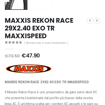
MAXXIS REKON RACE
29X2.40 EXO TR
MAXXISPEED
( Ancora non ci sono recensioni. )
0
Di 5
Il
Il
€
47.90
€
70.50
prezzo
prezzo
originale
attuale
era:
è:
€70.50.
€47.90.
MAXXIS REKON RACE 29X2.40 EXO TR MAXXISPEED
Il Maxxis Rekon Race è uno pneumatico da gara semi-slick XC
che presenta il battistrada dal profilo più basso della nostra
linea XC. È un’ottima scelta per i sentieri XC asciutti e le gare su