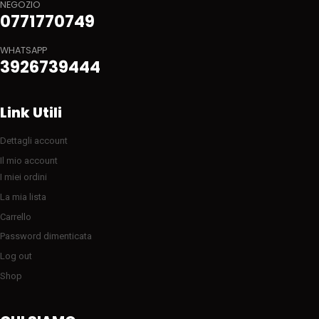
NEGOZIO
0771770749
WHATSAPP
3926739444
Link Utili
Dettagli account
Il mio account
I miei ordini
La mia lista
Carrello
Password dimenticata
Log out
Shop