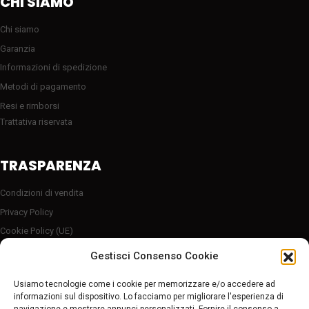
CHI SIAMO
Chi siamo
Garanzia
Informazioni di spedizione
Metodi di pagamento
Resi e rimborsi
Trattativa riservata
TRASPARENZA
Condizioni di vendita
Privacy Policy
Cookie Policy (UE)
Server sicuro HTTP2/SSL
Gestisci Consenso Cookie
Follow Us
Usiamo tecnologie come i cookie per memorizzare e/o accedere ad
informazioni sul dispositivo. Lo facciamo per migliorare l'esperienza di