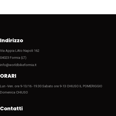
Indirizzo
Via Appia LAto Napoli 162
04023 Formia (LT)
info@worldbikeformia.it
ORARI
Lun -Ven. ore 9-13/16 -19.30 Sabato ore 9-13 CHIUSO IL POMERIGGIO
Domenica CHIUSO
Contatti