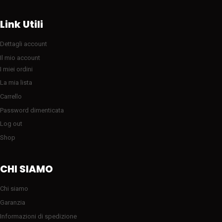
Link Utili
Dettagli account
Il mio account
I miei ordini
La mia lista
Carrello
Password dimenticata
Log out
Shop
CHI SIAMO
Chi siamo
Garanzia
Informazioni di spedizione