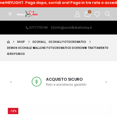
YLIGHT. Paga dopo, sorridi ora! Paga in tre rate o accedi ad 
0
0771770749
info@worldbikeformia.it
SHOP
OCCHIALI
,
OCCHIALI FOTOCROMATICI
DEMON OCCHIALE WALLONE FOTOCROMATICO DCHROM® TRATTAMENTO
IDROFOBICO
ACQUISTO SICURO
Resi e assistenza garantiti
-12%