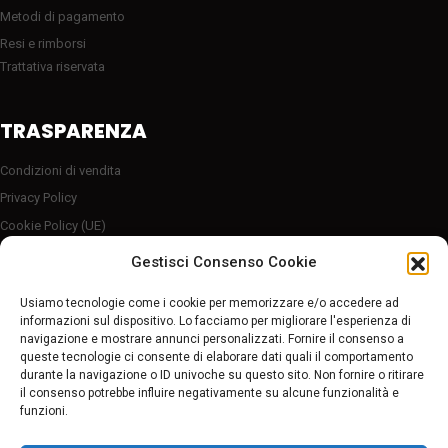
Metodi di pagamento
Resi e rimborsi
Trattativa riservata
TRASPARENZA
Condizioni di vendita
Privacy Policy
Cookie Policy (UE)
Server sicuro HTTP2/SSL
Gestisci Consenso Cookie
Follow Us
Usiamo tecnologie come i cookie per memorizzare e/o accedere ad
informazioni sul dispositivo. Lo facciamo per migliorare l'esperienza di
navigazione e mostrare annunci personalizzati. Fornire il consenso a
Pagamenti sicuri
queste tecnologie ci consente di elaborare dati quali il comportamento
durante la navigazione o ID univoche su questo sito. Non fornire o ritirare
il consenso potrebbe influire negativamente su alcune funzionalità e
funzioni.