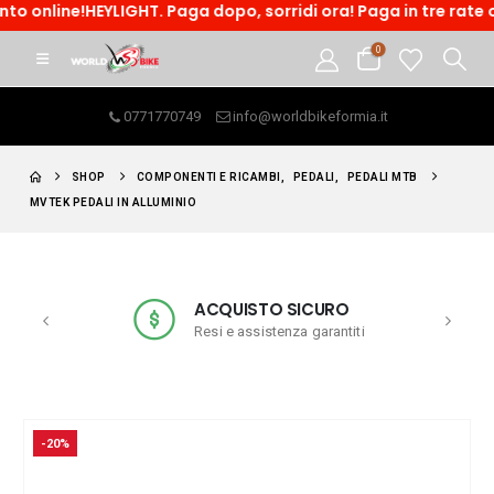
HEYLIGHT. Paga dopo, sorridi ora! Paga in tre rate o accedi a
0
0771770749
info@worldbikeformia.it
SHOP
COMPONENTI E RICAMBI
,
PEDALI
,
PEDALI MTB
MVTEK PEDALI IN ALLUMINIO
ACQUISTO SICURO
Resi e assistenza garantiti
-20%