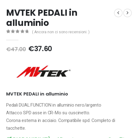
MVTEK PEDALI in
alluminio
( Ancora non ci sono recensioni. )
0
Di 5
Il
Il
€
37.60
€
47.00
prezzo
prezzo
originale
attuale
era:
è:
€47.00.
€37.60.
MVTEK PEDALI in alluminio
Pedali DUAL FUNCTION in alluminio nero/argento
Attacco SPD asse in CR-Mo su cuscinetto.
Corona esterna in acciaio. Compatibile spd. Completo di
tacchette.