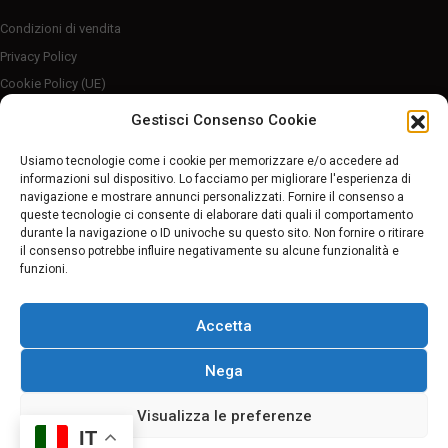
Condizioni di vendita
Privacy Policy
Cookie Policy (UE)
Server sicuro HTTP2/SSL
Gestisci Consenso Cookie
Follow Us
Usiamo tecnologie come i cookie per memorizzare e/o accedere ad
informazioni sul dispositivo. Lo facciamo per migliorare l'esperienza di
navigazione e mostrare annunci personalizzati. Fornire il consenso a
Pagamenti sicuri
queste tecnologie ci consente di elaborare dati quali il comportamento
durante la navigazione o ID univoche su questo sito. Non fornire o ritirare
il consenso potrebbe influire negativamente su alcune funzionalità e
funzioni.
Accetta
Nega
© 2022 Worldbike Formia di Vincenzo Castelli | P. IVA 02611080595
Visualizza le preferenze
IT