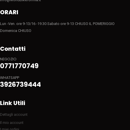
ORARI
Lun -Ven. ore 9-13/16 -19.30 Sabato ore 9-13 CHIUSO IL POMERIGGIO
Domenica CHIUSO
Contatti
NEGOZIO
0771770749
WHATSAPP
3926739444
Link Utili
Dettagli account
Il mio account
I miei ordini