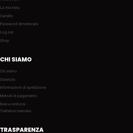
La mia lista
Carrello
Password dimenticata
Log out
Shop
CHI SIAMO
Chi siamo
Garanzia
Informazioni di spedizione
Metodi di pagamento
Resi e rimborsi
Trattativa riservata
TRASPARENZA