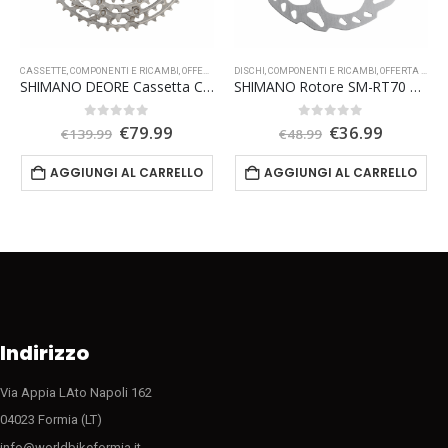
CASSETTE
,
COMPONENTI E RICAMBI
,
OFFERTA SPECIALE
DISCHI
,
COMPONENTI E RICAMBI
,
OFFERTA SPECIALE
SHIMANO DEORE Cassetta CS M6100 12s
SHIMANO Rotore SM-RT70 160mm CENTER LOCK
Il
Il
Il
Il
0
Su 5
0
Su 5
€
79.99
€
36.99
€
139.99
€
48.99
zo
prezzo
prezzo
prezzo
prezzo
le
originale
attuale
originale
attuale
AGGIUNGI AL CARRELLO
AGGIUNGI AL CARRELLO
era:
è:
era:
è:
9.
€139.99.
€79.99.
€48.99.
€36.99.
Indirizzo
Via Appia LAto Napoli 162
04023 Formia (LT)
info@worldbikeformia.it