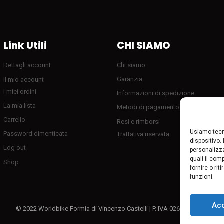
Link Utili
CHI SIAMO
Dettagli account
Chi siamo
Garanzia
Il mio account
I miei ordini
Informazioni di spedizione
La mia lista
Metodi di pagamento
Carrello
Resi e rimborsi
Usiamo tecn
Password dimenticata
Trattativa riservata
dispositivo.
Log out
personalizza
quali il com
Shop
fornire o ri
funzioni.
Ac
© 2022 Worldbike Formia di Vincenzo Castelli | P. IVA 02611080595