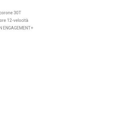
corone 30T
ore 12-velocità
IN ENGAGEMENT+