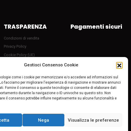
TRASPARENZA
Pagamenti sicuri
Condizioni di vendita
Privacy Policy
Cookie Policy (UE)
Server sicuro HTTP2/SSL
Gestisci Consenso Cookie
Follow Us
ologie come i cookie per memorizzare e/o accedere ad informazioni sul
 Lo facciamo per migliorare l'esperienza di navigazione e mostrare annunci
ti. Fornire il consenso a queste tecnologie ci consente di elaborare dati
portamento durante la navigazione o ID univoche su questo sito. Non
tirare il consenso potrebbe influire negativamente su alcune funzionalità e
cetta
Nega
Visualizza le preferenze