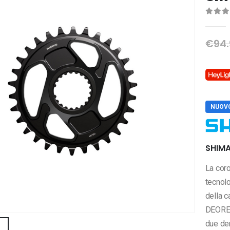
0
Di 
€
94.
NUOVO
SHIMA
La cor
tecnol
della c
DEORE X
due den