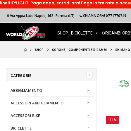
Paga dopo, sorridi ora! Paga in tre rate o accedi ad un finan
Via Appia Lato Napoli, 162 -Formia (LT)
CHIAMA ORA! 0771770749
SHOP
BICICLETTE
⚙️RICAMBI ORB
SHOP
CORONE
,
COMPONENTI E RICAMBI
SHIMANO 
CATEGORIE
ABBIGLIAMENTO
ACCESSORI ABBIGLIAMENTO
ACCESSORI BIKE
-11%
BICICLETTE