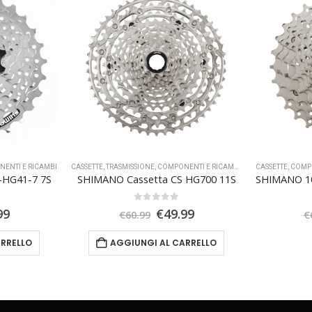
ENTI E RICAMBI
CASSETTE
,
TRASMISSIONE
,
COMPONENTI E RICAMBI
,
OFFERTA SPECIALE
CASSETTE
,
COMPO
-HG41-7 7S
SHIMANO Cassetta CS HG700 11S
0
Su 5
Il
Il
Il
99
€
49.99
€
60.99
€
zo
prezzo
prezzo
prezzo
inale
attuale
originale
attuale
ARRELLO
AGGIUNGI AL CARRELLO
è:
era:
è:
99.
€15.99.
€60.99.
€49.99.