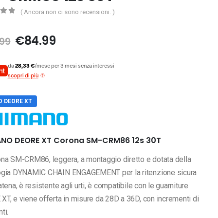
( Ancora non ci sono recensioni. )
5
Il
Il
€
84.99
99
prezzo
prezzo
originale
attuale
da
28,33 €
/mese per 3 mesi senza interessi
era:
è:
scopri di più
€94.99.
€84.99.
 DEORE XT
NO DEORE XT Corona SM-CRM86 12s 30T
ona SM-CRM86, leggera, a montaggio diretto e dotata della
ogia DYNAMIC CHAIN ENGAGEMENT per la ritenzione sicura
atena, è resistente agli urti, è compatibile con le guarniture
T, e viene offerta in misure da 28D a 36D, con incrementi di
ti.