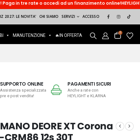
ate o accedi ad un finanzimento online!HEYLIGHT. Paga dopo, s
Z 2027: LE NOVITA’
CHI SIAMO
SERVIZI
ACCESSO
0
BI
MANUTENZIONE
🔥IN OFFERTA
SUPPORTO ONLINE
PAGAMENTI SICURI
Assistenza specializzata
Anche a rate con
pre e post vendita!
HEYLIGHT e KLARNA
IMANO DEORE XT Corona
-CRM86 12s 30T