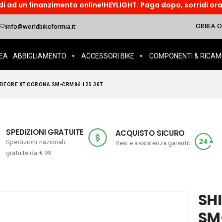
zimento online!HEYLIGHT. Paga dopo, sorridi ora! Paga in tre r
ORBEA OI
info@worldbikeformia.it
EA
ABBIGLIAMENTO
ACCESSORI BIKE
COMPONENTI & RICAM
DEORE XT CORONA SM-CRM86 12S 30T
SPEDIZIONI GRATUITE
ACQUISTO SICURO
Spedizioni nazionali
Resi e assistenza garantiti
gratuite da € 99
SH
SM