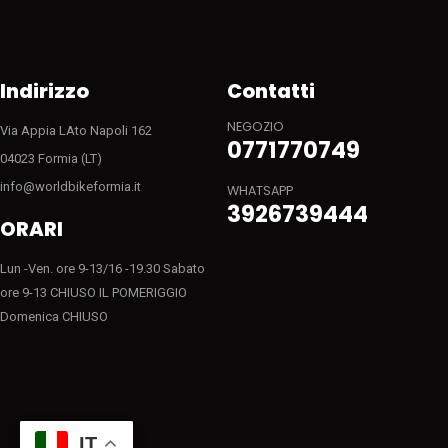
Indirizzo
Contatti
NEGOZIO
Via Appia LAto Napoli 162
0771770749
04023 Formia (LT)
info@worldbikeformia.it
WHATSAPP
3926739444
ORARI
Lun -Ven. ore 9-13/16 -19.30 Sabato
ore 9-13 CHIUSO IL POMERIGGIO
Domenica CHIUSO
IT