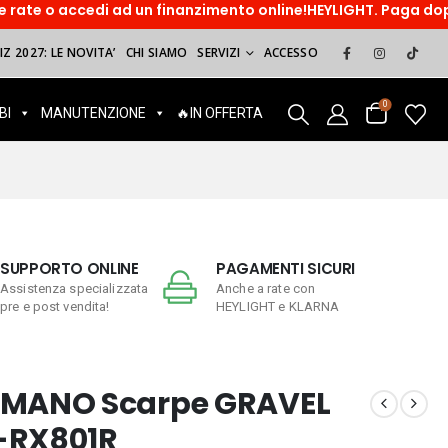
d un finanzimento online!HEYLIGHT. Paga dopo, sorridi ora! Pa
Z 2027: LE NOVITA’
CHI SIAMO
SERVIZI
ACCESSO
0
BI
MANUTENZIONE
🔥IN OFFERTA
SUPPORTO ONLINE
PAGAMENTI SICURI
Assistenza specializzata
Anche a rate con
pre e post vendita!
HEYLIGHT e KLARNA
IMANO Scarpe GRAVEL
-RX801R