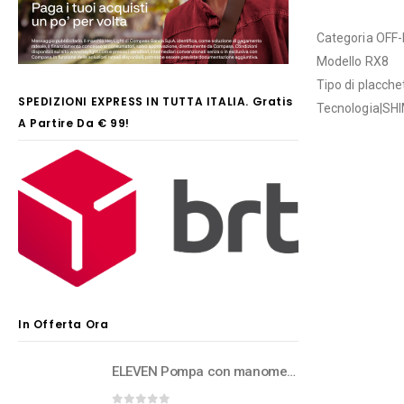
Categoria OFF
Modello RX8
Tipo di placch
SPEDIZIONI EXPRESS IN TUTTA ITALIA. Gratis
Tecnologia|S
A Partire Da € 99!
In Offerta Ora
ELEVEN Pompa con manometro per forcelle e rear shock ad aria