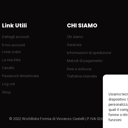
Link Utili
CHI SIAMO
Dettagli account
Chi siamo
Garanzia
Il mio account
I miei ordini
Informazioni di spedizione
La mia lista
Metodi di pagamento
Carrello
Resi e rimborsi
Password dimenticata
Trattativa riservata
Log out
Shop
Usiamo tecn
dispositivo.
personalizza
quali il com
fornire o ri
© 2022 Worldbike Formia di Vincenzo Castelli | P. IVA 02611080595
funzioni.