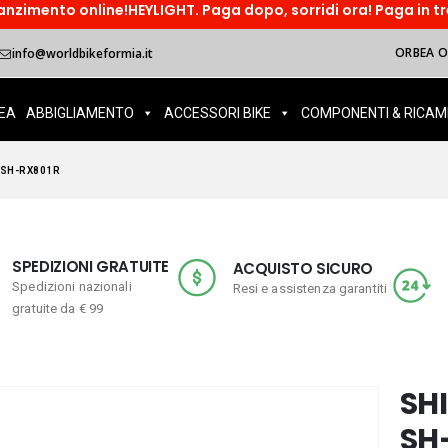
!HEYLIGHT. Paga dopo, sorridi ora! Paga in tre rate o accedi a
ORBEA OI
info@worldbikeformia.it
EA
ABBIGLIAMENTO
ACCESSORI BIKE
COMPONENTI & RICAM
 SH-RX801R
SPEDIZIONI GRATUITE
ACQUISTO SICURO
Spedizioni nazionali
Resi e assistenza garantiti
gratuite da € 99
SH
SH