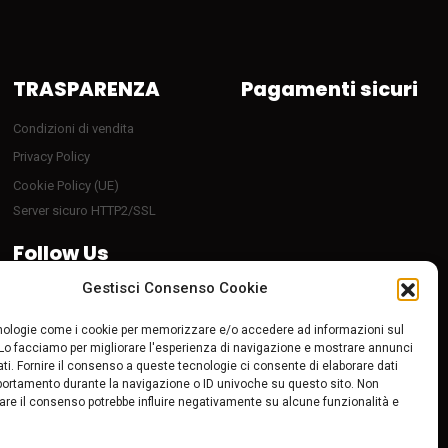
TRASPARENZA
Pagamenti sicuri
Condizioni di vendita
Privacy Policy
Cookie Policy (UE)
Server sicuro HTTP2/SSL
Follow Us
Gestisci Consenso Cookie
ologie come i cookie per memorizzare e/o accedere ad informazioni sul
 Lo facciamo per migliorare l'esperienza di navigazione e mostrare annunci
ti. Fornire il consenso a queste tecnologie ci consente di elaborare dati
portamento durante la navigazione o ID univoche su questo sito. Non
tirare il consenso potrebbe influire negativamente su alcune funzionalità e