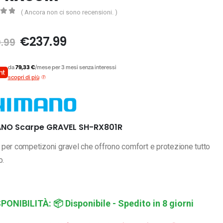
( Ancora non ci sono recensioni. )
5
Il
Il
€
237.99
.99
prezzo
prezzo
originale
attuale
da
79,33 €
/mese per 3 mesi senza interessi
era:
è:
scopri di più
€279.99.
€237.99.
NO Scarpe GRAVEL SH-RX801R
per competizoni gravel che offrono comfort e protezione tutto
o.
SPONIBILITÀ:
📦 Disponibile - Spedito in 8 giorni