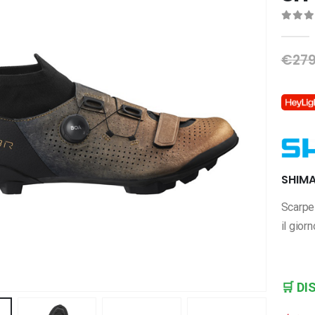
0
Di 
€
279
SHIMA
Scarpe 
il giorn
🛒
DI