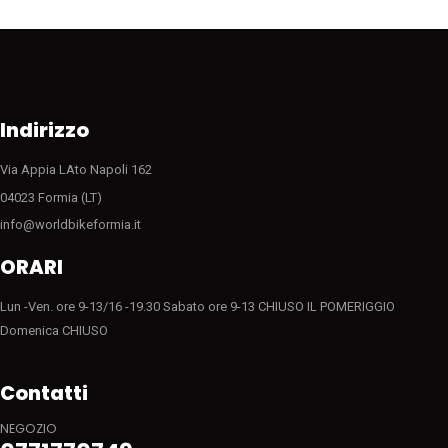
possono
possono
essere
essere
scelte
scelte
nella
nella
pagina
pagina
del
del
Indirizzo
prodotto
prodotto
Via Appia LAto Napoli 162
04023 Formia (LT)
info@worldbikeformia.it
ORARI
Lun -Ven. ore 9-13/16 -19.30 Sabato ore 9-13 CHIUSO IL POMERIGGIO
Domenica CHIUSO
Contatti
NEGOZIO