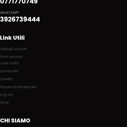
0771770749
WHATSAPP
3926739444
Link Utili
Dettagli account
Il mio account
I miei ordini
La mia lista
Carrello
Password dimenticata
Log out
Shop
CHI SIAMO