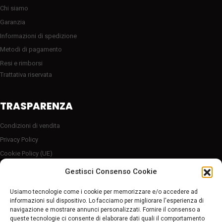
Chi siamo
Garanzia
Informazioni di spedizione
Metodi di pagamento
Resi e rimborsi
Trattativa riservata
TRASPARENZA
Condizioni di vendita
Privacy Policy
Cookie Policy (UE)
Server sicuro HTTP2/SSL
Gestisci Consenso Cookie
Follow Us
Usiamo tecnologie come i cookie per memorizzare e/o accedere ad
informazioni sul dispositivo. Lo facciamo per migliorare l'esperienza di
navigazione e mostrare annunci personalizzati. Fornire il consenso a
Pagamenti sicuri
queste tecnologie ci consente di elaborare dati quali il comportamento