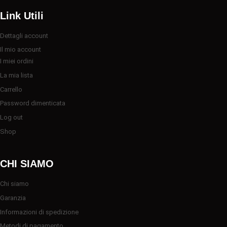
Link Utili
Dettagli account
Il mio account
I miei ordini
La mia lista
Carrello
Password dimenticata
Log out
Shop
CHI SIAMO
Chi siamo
Garanzia
Informazioni di spedizione
Metodi di pagamento