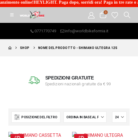
nzimento online!HEYLIGHT. Paga dopo, sorridi ora! Paga in tre rate o ac
0
0771770749
info@worldbikeformia.it
SHOP
NOME DEL PRODOTTO -
SHIMANO ULTEGRA 12S
SPEDIZIONI GRATUITE
Spedizioni nazionali gratuite da € 99
POSIZIONE DEL FILTRO
-19%
-19%