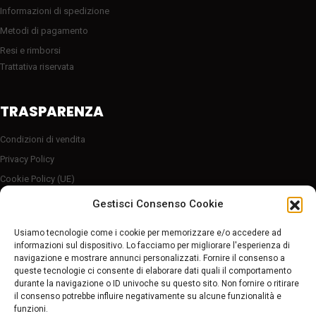
Informazioni di spedizione
Metodi di pagamento
Resi e rimborsi
Trattativa riservata
TRASPARENZA
Condizioni di vendita
Privacy Policy
Cookie Policy (UE)
Server sicuro HTTP2/SSL
Gestisci Consenso Cookie
Follow Us
Usiamo tecnologie come i cookie per memorizzare e/o accedere ad
informazioni sul dispositivo. Lo facciamo per migliorare l'esperienza di
navigazione e mostrare annunci personalizzati. Fornire il consenso a
Pagamenti sicuri
queste tecnologie ci consente di elaborare dati quali il comportamento
durante la navigazione o ID univoche su questo sito. Non fornire o ritirare
il consenso potrebbe influire negativamente su alcune funzionalità e
funzioni.