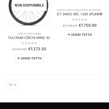
NON DISPONIBILE
CERCHI
,
CERCHI MTB
,
CERCHI XC
,
OFFERTA SPECIALE
DT SWISS XRC 1200 SPLINE®
Il
Il
0
Su 5
€
1750.00
€
2198.00
prezzo
prezz
originale
attual
CERCHI
,
CERCHI ROAD
LEGGI TUTTO
era:
è:
FULCRUM CERCHI WIND 42
€2198.00.
€1750
Il
Il
0
Su 5
€
1273.50
€
1415.00
prezzo
prezzo
originale
attuale
LEGGI TUTTO
era:
è:
€1415.00.
€1273.50.