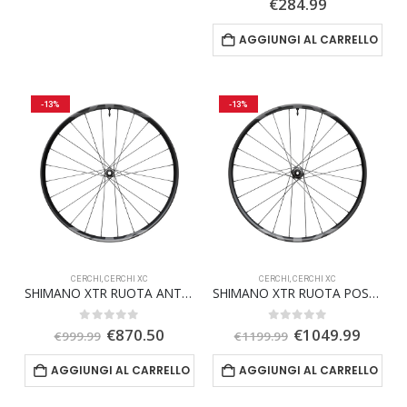
€
284.99
AGGIUNGI AL CARRELLO
-13%
-13%
CERCHI
,
CERCHI XC
CERCHI
,
CERCHI XC
SHIMANO XTR RUOTA ANTERIORE 29 110X15 MM XC
SHIMANO XTR RUOTA POSTERIORE 29 148X12 MM XC
Il
Il
Il
Il
0
Su 5
0
Su 5
€
870.50
€
1049.99
€
999.99
€
1199.99
prezzo
prezzo
prezzo
prezz
originale
attuale
originale
attual
AGGIUNGI AL CARRELLO
AGGIUNGI AL CARRELLO
era:
è:
era:
è:
€999.99.
€870.50.
€1199.99.
€1049