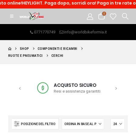
ne!HEYLIGHT. Paga dopo, sorridi ora! Paga in tre rate o acced
0
0771770749
info@worldbikeformia.it
SHOP
COMPONENTI E RICAMBI
RUOTE E PNEUMATICI
CERCHI
ACQUISTO SICURO
a € 99
Resi e assistenza garantiti
POSIZIONE DEL FILTRO