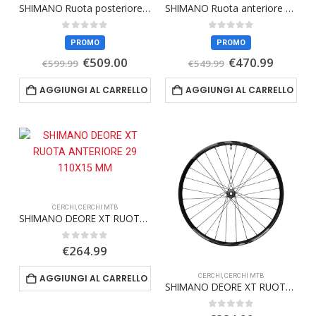
SHIMANO Ruota posteriore WH-RS710-TL-R12
SHIMANO Ruota anteriore WH-RS710-TL-F12
0
Su 5
0
Su 5
PROMO
PROMO
Il
Il
Il
Il
€
509.00
€
470.99
€
599.99
€
549.99
prezzo
prezzo
prezzo
prezzo
originale
attuale
originale
attuale
AGGIUNGI AL CARRELLO
AGGIUNGI AL CARRELLO
era:
è:
era:
è:
€599.99.
€509.00.
€549.99.
€470.99
CERCHI
,
CERCHI MTB
SHIMANO DEORE XT RUOTA ANTERIORE 29 110X15 MM
0
Su 5
€
264.99
CERCHI
,
CERCHI MTB
AGGIUNGI AL CARRELLO
SHIMANO DEORE XT RUOTA POSTERIORE 29 148X12 MM
0
Su 5