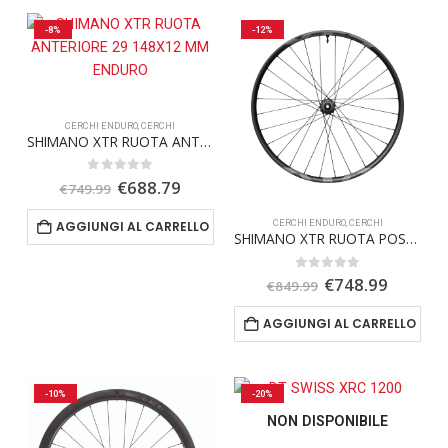
-8%
-12%
CERCHI ENDURO
,
CERCHI
SHIMANO XTR RUOTA ANTERIORE 29 148X12 MM ENDURO
Il
Il
0
Su 5
€
688.79
€
749.99
prezzo
prezzo
originale
attuale
CERCHI ENDURO
,
CERCHI
AGGIUNGI AL CARRELLO
era:
è:
SHIMANO XTR RUOTA POSTERIORE 29 148X12 MM ENDURO
€749.99.
€688.79.
Il
Il
0
Su 5
€
748.99
€
849.99
prezzo
prezzo
originale
attuale
AGGIUNGI AL CARRELLO
era:
è:
€849.99.
€748.99
-10%
-20%
NON DISPONIBILE