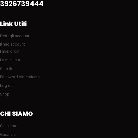
3926739444
Link Utili
Dettagli account
Il mio account
I miei ordini
La mia lista
Carrello
Password dimenticata
Log out
Shop
CHI SIAMO
Chi siamo
Garanzia