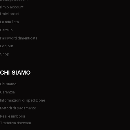
Il mio account
I miei ordini
La mia lista
Carrello
Password dimenticata
Log out
Shop
CHI SIAMO
Chi siamo
Garanzia
Informazioni di spedizione
Metodi di pagamento
Resi e rimborsi
Trattativa riservata