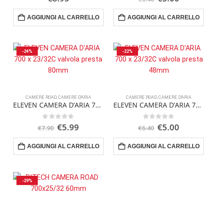
prezzo
prezzo
originale
attuale
AGGIUNGI AL CARRELLO
AGGIUNGI AL CARRELLO
era:
è:
€6.40.
€5.00.
-24%
-22%
CAMERE ROAD
,
CAMERE D'ARIA
CAMERE ROAD
,
CAMERE D'ARIA
ELEVEN CAMERA D’ARIA 700 x 23/32C valvola presta 80mm
ELEVEN CAMERA D’ARIA 700 x 23/32C valvola presta 48mm
Il
Il
Il
Il
0
Su 5
0
Su 5
€
5.99
€
5.00
€
7.90
€
6.40
prezzo
prezzo
prezzo
prezzo
originale
attuale
originale
attuale
AGGIUNGI AL CARRELLO
AGGIUNGI AL CARRELLO
era:
è:
era:
è:
€7.90.
€5.99.
€6.40.
€5.00.
-29%