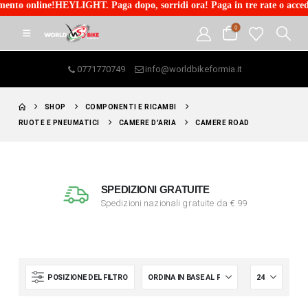
to online!HEYLIGHT. Paga dopo, sorridi ora! Paga in tre rate o accedi a
0
0771770749
info@worldbikeformia.it
SHOP
COMPONENTI E RICAMBI
RUOTE E PNEUMATICI
CAMERE D'ARIA
CAMERE ROAD
SPEDIZIONI GRATUITE
Spedizioni nazionali gratuite da € 99
POSIZIONE DEL FILTRO