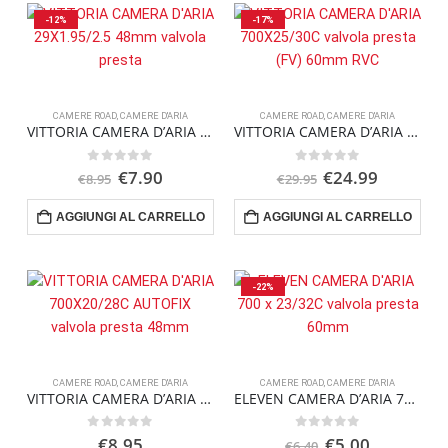
-12%
-17%
CAMERE ROAD
,
CAMERE D'ARIA
CAMERE ROAD
,
CAMERE D'ARIA
VITTORIA CAMERA D’ARIA 29X1.95/2.5 48mm valvola presta
VITTORIA CAMERA D’ARIA 700X25/30C valvola presta (FV) 60mm RVC
Il
Il
Il
Il
0
Su 5
0
Su 5
€
7.90
€
24.99
€
8.95
€
29.95
prezzo
prezzo
prezzo
prezzo
originale
attuale
originale
attuale
AGGIUNGI AL CARRELLO
AGGIUNGI AL CARRELLO
era:
è:
era:
è:
€8.95.
€7.90.
€29.95.
€24.99.
-22%
CAMERE ROAD
,
CAMERE D'ARIA
CAMERE ROAD
,
CAMERE D'ARIA
VITTORIA CAMERA D’ARIA 700X20/28C AUTOFIX valvola presta 48mm
ELEVEN CAMERA D’ARIA 700 x 23/32C valvola presta 60mm
Il
Il
0
Su 5
0
Su 5
€
8.95
€
5.00
€
6.40