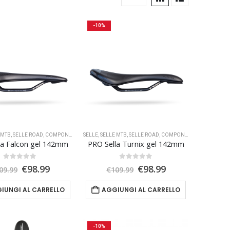
-10%
 MTB
,
SELLE ROAD
,
COMPONENTI E RICAMBI
SELLE
,
SELLE MTB
,
SELLE ROAD
,
COMPONENTI E RICAMBI
la Falcon gel 142mm
PRO Sella Turnix gel 142mm
0
Su 5
0
Su 5
Il
Il
Il
Il
€
98.99
€
98.99
09.99
€
109.99
prezzo
prezzo
prezzo
prezzo
originale
attuale
originale
attuale
IUNGI AL CARRELLO
AGGIUNGI AL CARRELLO
era:
è:
era:
è:
€109.99.
€98.99.
€109.99.
€98.99.
-10%