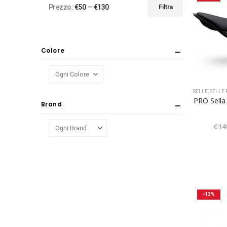
Prezzo:
€50
—
€130
Filtra
Prezzo
Prezzo
Min
Max
Colore
SELLE
,
SELLE
PRO Sella
Brand
€
14
-13%