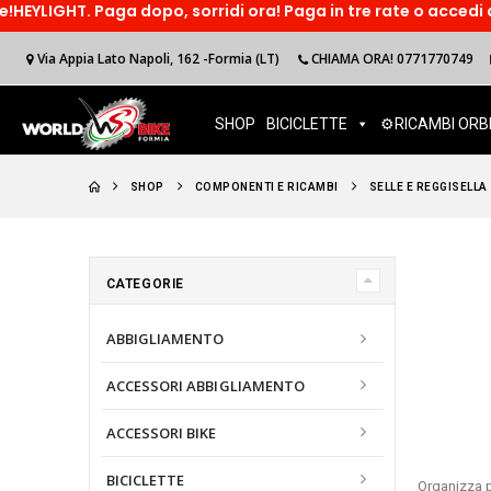
dopo, sorridi ora! Paga in tre rate o accedi ad un finanzimen
Via Appia Lato Napoli, 162 -Formia (LT)
CHIAMA ORA! 0771770749
SHOP
BICICLETTE
⚙️RICAMBI ORB
SHOP
COMPONENTI E RICAMBI
SELLE E REGGISELLA
CATEGORIE
ABBIGLIAMENTO
ACCESSORI ABBIGLIAMENTO
ACCESSORI BIKE
BICICLETTE
Organizza p