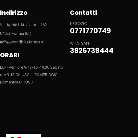
Indirizzo
Contatti
NEGOZIO
Via Appia LAto Napoli 162
0771770749
04023 Formia (LT)
info@worldbikeformia.it
WHATSAPP
3926739444
ORARI
Lun -Ven. ore 9-13/16 -19.30 Sabato
ore 9-13 CHIUSO IL POMERIGGIO
Domenica CHIUSO