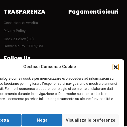
pagina
pagina
TRASPARENZA
Pagamenti sicuri
del
del
prodotto
prodotto
Condizioni di vendita
Privacy Policy
Cookie Policy (UE)
Server sicuro HTTP2/SSL
Follow Us
Gestisci Consenso Cookie
ologie come i cookie per memorizzare e/o accedere ad informazioni sul
 Lo facciamo per migliorare l'esperienza di navigazione e mostrare annunci
ti. Fornire il consenso a queste tecnologie ci consente di elaborare dati
portamento durante la navigazione o ID univoche su questo sito. Non
tirare il consenso potrebbe influire negativamente su alcune funzionalità e
cetta
Nega
Visualizza le preferenze