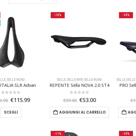
-10%
-10%
ELLE
,
SELLE ROAD
SELLE
,
SELLE MTB
,
SELLE ROAD
SELLE
,
SELLE
ITALIA SLR Advan
REPENTE Sella NOVA 2.0 ST4
PRO Sel
0
Su 5
0
Su 5
Il
Il
Il
Il
€
115.99
€
53.00
9.90
€
59.00
€
1
prezzo
prezzo
prezzo
prezzo
originale
attuale
originale
attuale
Questo
SCEGLI
AGGIUNGI AL CARRELLO
AGG
era:
è:
era:
è:
prodotto
€149.90.
€115.99.
€59.00.
€53.00.
ha
più
-11%
-10%