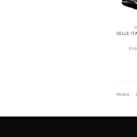
S
€
13
Mostra: