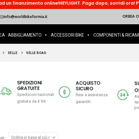
to online!HEYLIGHT. Paga dopo, sorridi ora! Paga in tre rate o
ORBEA OI
info@worldbikeformia.it
EA
ABBIGLIAMENTO
ACCESSORI BIKE
COMPONENTI & RICAM
SELLE
SELLE ROAD
SPEDIZIONI
ACQUISTO
S
GRATUITE
SICURO
O
Spedizioni nazionali
Resi e assistenza
As
gratuite da € 99
garantiti
sp
po
er: