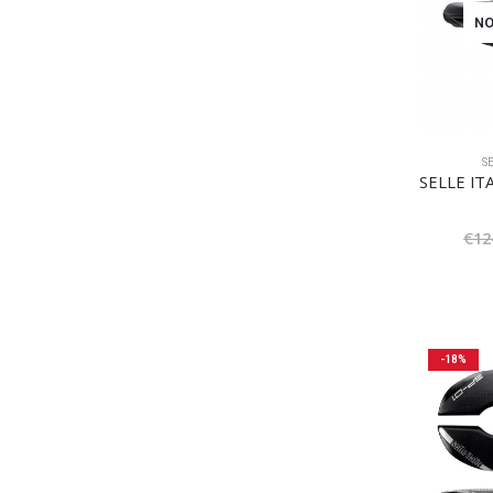
NO
S
€
12
-18%