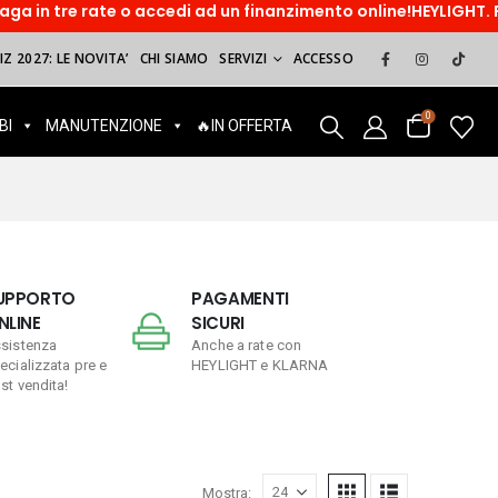
 accedi ad un finanzimento online!HEYLIGHT. Paga dopo, sorrid
Z 2027: LE NOVITA’
CHI SIAMO
SERVIZI
ACCESSO
0
BI
MANUTENZIONE
🔥IN OFFERTA
UPPORTO
PAGAMENTI
NLINE
SICURI
sistenza
Anche a rate con
ecializzata pre e
HEYLIGHT e KLARNA
st vendita!
Mostra: