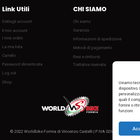
Link Utili
CHI SIAMO
Dettagli account
Chi siamo
Garanzia
Il mio account
I miei ordini
Informazioni di spedizione
La mia lista
Metodi di pagamento
Carrello
Resi e rimborsi
Password dimenticata
Trattativa riservata
Log out
Shop
Usiamo tecn
dispositivo.
personalizza
quali il com
fornire o ri
funzioni.
Ac
© 2022 Worldbike Formia di Vincenzo Castelli | P. IVA 02611080595