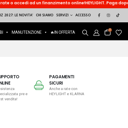
 un finanzimento online!HEYLIGHT. Paga dopo, sorridi ora! Pag
Z 2027: LE NOVITA’
CHI SIAMO
SERVIZI
ACCESSO
0
BI
MANUTENZIONE
🔥IN OFFERTA
UPPORTO
PAGAMENTI
NLINE
SICURI
sistenza
Anche a rate con
ecializzata pre e
HEYLIGHT e KLARNA
st vendita!