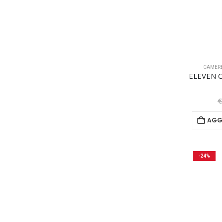
CAMER
AGG
-24%