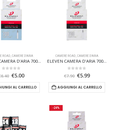
E ROAD
,
CAMERE D'ARIA
CAMERE ROAD
,
CAMERE D'ARIA
ELEVEN CAMERA D’ARIA 700 x 23/32C valvola presta 60mm
ELEVEN CAMERA D’ARIA 700 x 23/32C valvola presta 80mm
0
Su 5
0
Su 5
Il
Il
Il
Il
€
5.00
€
5.99
€
6.40
€
7.90
prezzo
prezzo
prezzo
prezzo
originale
attuale
originale
attuale
IUNGI AL CARRELLO
AGGIUNGI AL CARRELLO
era:
è:
era:
è:
€6.40.
€5.00.
€7.90.
€5.99.
-24%