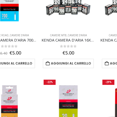
E ROAD
,
CAMERE D'ARIA
CAMERE MTB
,
CAMERE D'ARIA
CAME
ELEVEN CAMERA D’ARIA 700 x 23/32C valvola presta 48mm
KENDA CAMERA D’ARIA 16X1.75/2.125 valvola italiana 30mm
0
Su 5
0
Su 5
Il
Il
€
5.00
€
5.00
€
6.40
prezzo
prezzo
originale
attuale
IUNGI AL CARRELLO
AGGIUNGI AL CARRELLO
AGG
era:
è:
€6.40.
€5.00.
-22%
-29%