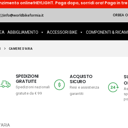
HEYLIGHT. Paga dopo, sorridi ora! Paga in tre rate o accedi ad
ORBEA OI
info@worldbikeformia.it
EA
ABBIGLIAMENTO
ACCESSORI BIKE
COMPONENTI & RICAM
I
CAMERE D'ARIA
SPEDIZIONI
ACQUISTO
S
GRATUITE
SICURO
O
Spedizioni nazionali
Resi e assistenza
As
gratuite da € 99
garantiti
sp
po
’ARIA