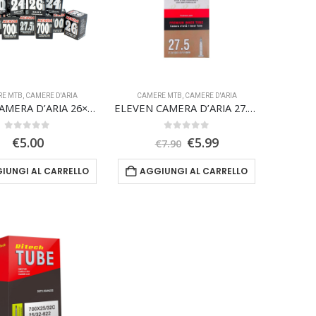
RE MTB
,
CAMERE D'ARIA
CAMERE MTB
,
CAMERE D'ARIA
KENDA CAMERA D’ARIA 26×1.90/2.125 valvola presta 48mm
ELEVEN CAMERA D’ARIA 27.5×1.90/2.125 valvola presta 48mm
0
Su 5
0
Su 5
Il
Il
€
5.00
€
5.99
€
7.90
prezzo
prezzo
originale
attuale
IUNGI AL CARRELLO
AGGIUNGI AL CARRELLO
era:
è:
€7.90.
€5.99.