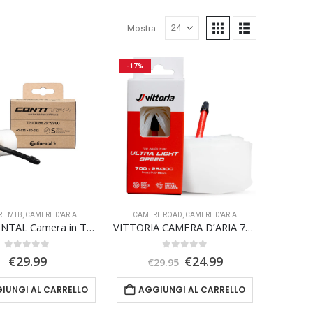
Mostra:
-17%
RE MTB
,
CAMERE D'ARIA
CAMERE ROAD
,
CAMERE D'ARIA
CONTINENTAL Camera in TPU 29 Presta 60mm
VITTORIA CAMERA D’ARIA 700X25/30C valvola presta (FV) 60mm RVC
0
Su 5
0
Su 5
Il
Il
€
29.99
€
24.99
€
29.95
prezzo
prezzo
originale
attuale
IUNGI AL CARRELLO
AGGIUNGI AL CARRELLO
era:
è:
€29.95.
€24.99.