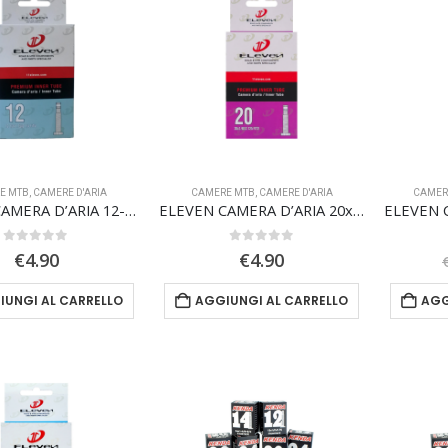
E MTB
,
CAMERE D'ARIA
CAMERE MTB
,
CAMERE D'ARIA
CAMER
ELEVEN CAMERA D’ARIA 12-1/2x 1.75/2-1/4 valvola italiana 30mm
ELEVEN CAMERA D’ARIA 20x 1.90/2.125 valvola italiana 30mm
0
Su 5
0
Su 5
€
4.90
€
4.90
IUNGI AL CARRELLO
AGGIUNGI AL CARRELLO
AGG