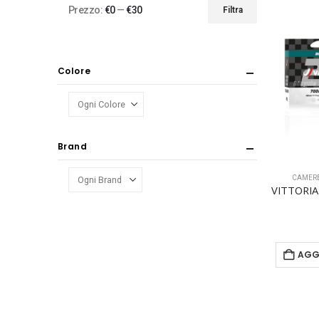
Prezzo:
€0
—
€30
Filtra
Prezzo
Prezzo
Min
Max
Colore
Brand
CAMER
AGG