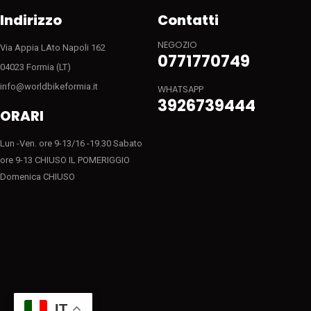
Indirizzo
Contatti
NEGOZIO
Via Appia LAto Napoli 162
0771770749
04023 Formia (LT)
info@worldbikeformia.it
WHATSAPP
3926739444
ORARI
Lun -Ven. ore 9-13/16 -19.30 Sabato
ore 9-13 CHIUSO IL POMERIGGIO
Domenica CHIUSO
IT