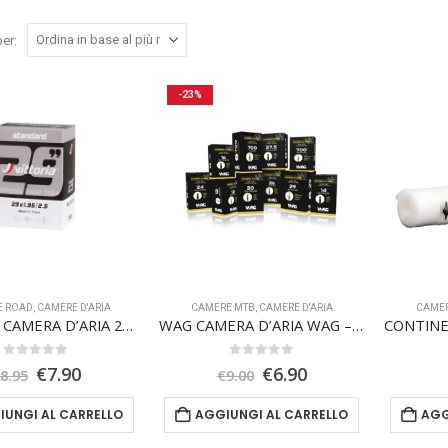
er:
-23%
E ROAD
,
CAMERE D'ARIA
CAMERE MTB
,
CAMERE D'ARIA
CAME
VITTORIA CAMERA D’ARIA 29X1.95/2.5 48mm valvola presta
WAG CAMERA D’ARIA WAG – 27.5 X 2.50/3.00
0
Su 5
0
Su 5
Il
Il
Il
Il
€
7.90
€
6.90
€
8.95
€
9.00
prezzo
prezzo
prezzo
prezzo
originale
attuale
originale
attuale
IUNGI AL CARRELLO
AGGIUNGI AL CARRELLO
AGG
era:
è:
era:
è:
€8.95.
€7.90.
€9.00.
€6.90.