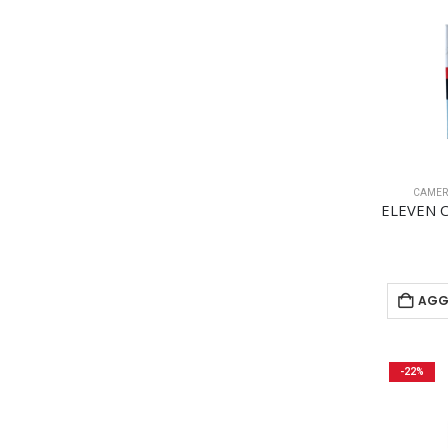
CAMER
AGG
-22%