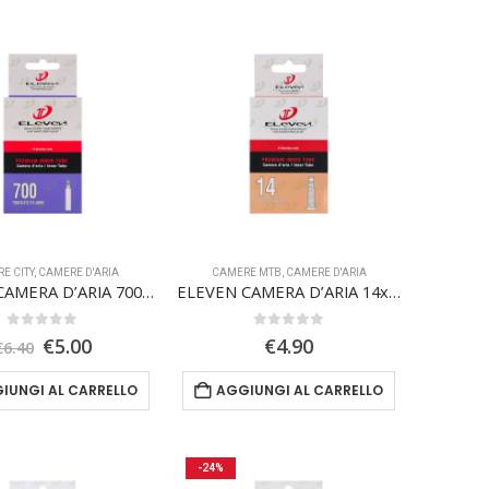
E CITY
,
CAMERE D'ARIA
CAMERE MTB
,
CAMERE D'ARIA
ELEVEN CAMERA D’ARIA 700 x 28/47C valvola presta 48mm
ELEVEN CAMERA D’ARIA 14x 1-3/8 1-5/8 valvola italiana 30mm
0
Su 5
0
Su 5
Il
Il
€
5.00
€
4.90
€
6.40
prezzo
prezzo
originale
attuale
IUNGI AL CARRELLO
AGGIUNGI AL CARRELLO
era:
è:
€6.40.
€5.00.
-24%