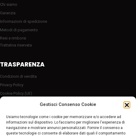
Chi siamo
Garanzia
Informazioni di spedizione
Metodi di pagamento
Resi e rimborsi
Trattativa riservata
TRASPARENZA
Condizioni di vendita
Privacy Policy
Cookie Policy (UE)
Server sicuro HTTP2/SSL
Gestisci Consenso Cookie
Follow Us
Usiamo tecnologie come i cookie per memorizzare e/o accedere ad
informazioni sul dispositivo. Lo facciamo per migliorare l'esperienza di
navigazione e mostrare annunci personalizzati. Fornire il consenso a
Pagamenti sicuri
queste tecnologie ci consente di elaborare dati quali il comportamento