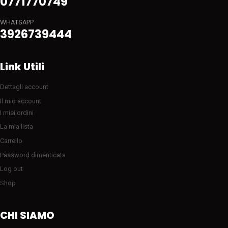
0771770749
WHATSAPP
3926739444
Link Utili
Dettagli account
Il mio account
I miei ordini
La mia lista
Carrello
Password dimenticata
Log out
Shop
CHI SIAMO