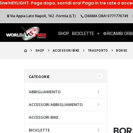
a dopo, sorridi ora! Paga in tre rate o accedi ad un finanzim
Via Appia Lato Napoli, 162 -Formia (LT)
CHIAMA ORA! 0771770749
SHOP
BICICLETTE
⚙️RICAMBI ORB
SHOP
ACCESSORI BIKE
TRASPORTO
BORSE
CATEGORIE
ABBIGLIAMENTO
ACCESSORI ABBIGLIAMENTO
ACCESSORI BIKE
BOR
BICICLETTE