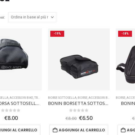
er:
-19%
-18%
SELLA
,
ACCESSORI BIKE
,
TRASPORTO
BORSE SOTTOSELLA
,
BORSE
,
ACCESSORI BIKE
,
TRASPORTO
BORSE
,
ACCE
,
OF
SKUAD BORSA SOTTOSELLA POCKET SMALL
BONIN BORSETTA SOTTOSELLA MTB
BONIN
0
Su 5
0
Su 5
Il
Il
€
8.00
€
6.50
€
8.00
€
prezzo
prezzo
originale
attuale
IUNGI AL CARRELLO
AGGIUNGI AL CARRELLO
AGG
era:
è: