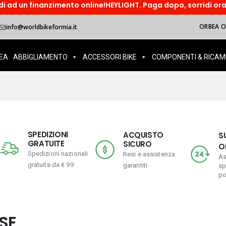
ento online!HEYLIGHT. Paga dopo, sorridi ora! Paga in tre rate
ORBEA OI
info@worldbikeformia.it
EA
ABBIGLIAMENTO
ACCESSORI BIKE
COMPONENTI & RICAM
SPEDIZIONI
ACQUISTO
S
GRATUITE
SICURO
O
Spedizioni nazionali
Resi e assistenza
As
gratuite da € 99
garantiti
sp
po
SE