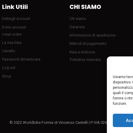
Link Utili
CHI SIAMO
Dettagli account
Chi siamo
Garanzia
Il mio account
I miei ordini
Informazioni di spedizione
La mia lista
Metodi di pagamento
Carrello
Resi e rimborsi
Password dimenticata
Trattativa riservata
Log out
Shop
Usiamo tecn
dispositivo.
personalizza
quali il com
fornire o ri
funzioni.
Ac
© 2022 Worldbike Formia di Vincenzo Castelli | P. IVA 02611080595