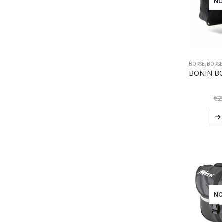
NO
BORSE
,
BORSE
€
2
NO