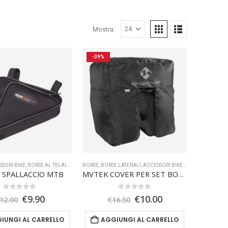
Mostra:
-39%
SSORI BIKE
FERTA SPECIALE
,
BORSE AL TELAIO
,
TRASPORTO
BORSE
,
BORSE LATERALI
,
ACCESSORI BIKE
,
TRASPORTO
 SPALLACCIO MTB
MVTEK COVER PER SET BORSE AMSTERDAM
0
Su 5
0
Su 5
Il
Il
Il
Il
€
9.90
€
10.00
12.00
€
16.50
prezzo
prezzo
prezzo
prezzo
originale
attuale
originale
attuale
IUNGI AL CARRELLO
AGGIUNGI AL CARRELLO
era:
è:
era:
è: