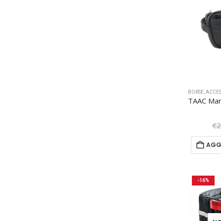
BORSE
,
ACCES
€
2
AGG
-16%