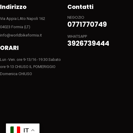
Indirizzo
Contatti
NEGOZIO
Via Appia LAto Napoli 162
0771770749
04023 Formia (LT)
info@worldbikeformia.it
WHATSAPP
3926739444
ORARI
Lun -Ven. ore 9-13/16 -19.30 Sabato
ore 9-13 CHIUSO IL POMERIGGIO
Domenica CHIUSO
IT