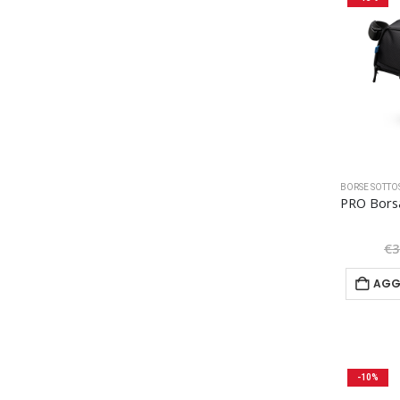
BORSE SOTTO
€
3
AGG
-10%