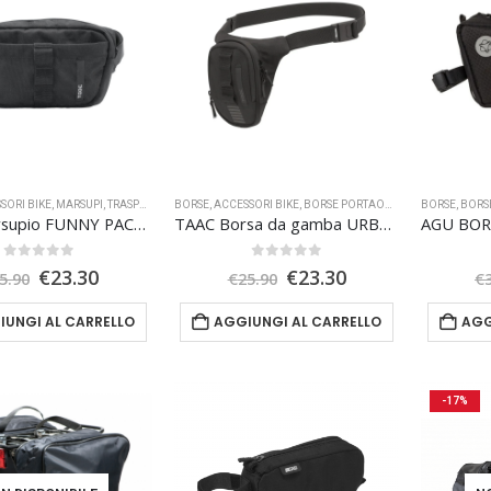
SORI BIKE
,
MARSUPI
,
TRASPORTO
BORSE
,
ACCESSORI BIKE
,
BORSE PORTAOGGETTI
BORSE
,
TRASPORTO
,
BORS
TAAC Marsupio FUNNY PACK 2.5L
TAAC Borsa da gamba URBAN
0
Su 5
0
Su 5
Il
Il
Il
Il
€
23.30
€
23.30
5.90
€
25.90
€
prezzo
prezzo
prezzo
prezzo
originale
attuale
originale
attuale
IUNGI AL CARRELLO
AGGIUNGI AL CARRELLO
AGG
era:
è:
era:
è:
€25.90.
€23.30.
€25.90.
€23.30.
-17%