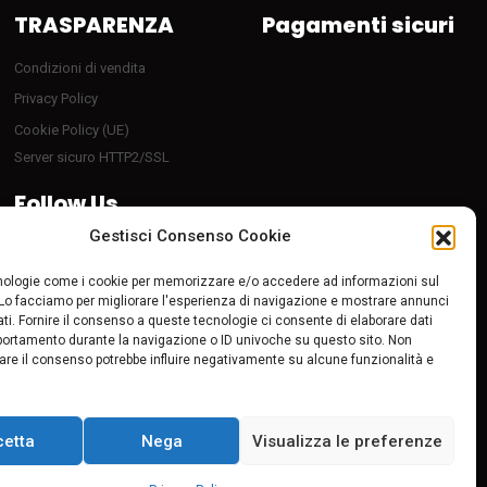
TRASPARENZA
Pagamenti sicuri
Condizioni di vendita
Privacy Policy
Cookie Policy (UE)
Server sicuro HTTP2/SSL
Follow Us
Gestisci Consenso Cookie
ologie come i cookie per memorizzare e/o accedere ad informazioni sul
 Lo facciamo per migliorare l'esperienza di navigazione e mostrare annunci
ti. Fornire il consenso a queste tecnologie ci consente di elaborare dati
portamento durante la navigazione o ID univoche su questo sito. Non
tirare il consenso potrebbe influire negativamente su alcune funzionalità e
cetta
Nega
Visualizza le preferenze