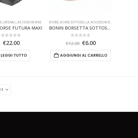
E LATERALI
,
ACCESSORI BIKE
BORSE
,
BORSE SOTTOSELLA
,
ACCESSORI BIKE
,
OFFERTA SPEC
ORSE FUTURA MAXI
BONIN BORSETTA SOTTOSELLA
0
Su 5
0
Su 5
Il
Il
€
22.00
€
6.00
€
12.00
prezzo
prezzo
originale
attuale
LEGGI TUTTO
AGGIUNGI AL CARRELLO
era:
è:
€12.00.
€6.00.