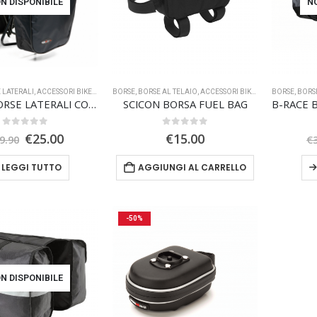
N DISPONIBILE
N
 LATERALI
,
ACCESSORI BIKE
,
TRASPORTO
BORSE
,
BORSE AL TELAIO
,
ACCESSORI BIKE
,
BORSE AL MANU
BORSE
,
BORS
BONIN BORSE LATERALI CON GANCI
SCICON BORSA FUEL BAG
0
Su 5
0
Su 5
Il
Il
€
25.00
€
15.00
9.90
€
prezzo
prezzo
originale
attuale
LEGGI TUTTO
AGGIUNGI AL CARRELLO
era:
è:
€29.90.
€25.00.
-50%
N DISPONIBILE