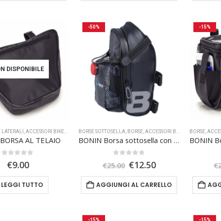
€8.00.
€6.50.
-50%
-15%
N DISPONIBILE
 LATERALI
,
ACCESSORI BIKE
,
TRASPORTO
BORSE SOTTOSELLA
,
BORSE
,
ACCESSORI BIKE
,
TRASPORTO
BORSE
,
ACCE
,
OF
BORSA AL TELAIO
BONIN Borsa sottosella con fanalino
0
Su 5
0
Su 5
Il
Il
€
9.00
€
12.50
€
25.00
€
prezzo
prezzo
originale
attuale
LEGGI TUTTO
AGGIUNGI AL CARRELLO
AGG
era:
è:
€25.00.
€12.50.
-15%
-15%