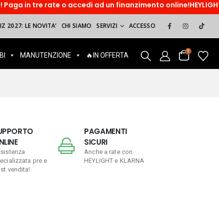
 o accedi ad un finanzimento online!HEYLIGHT. Paga dopo, sorr
Z 2027: LE NOVITA’
CHI SIAMO
SERVIZI
ACCESSO
0
BI
MANUTENZIONE
🔥IN OFFERTA
UPPORTO
PAGAMENTI
NLINE
SICURI
sistenza
Anche a rate con
ecializzata pre e
HEYLIGHT e KLARNA
st vendita!