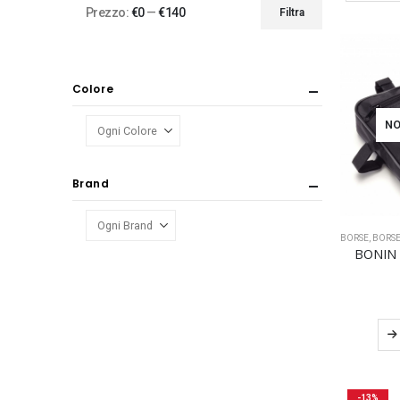
Prezzo:
€0
—
€140
Filtra
Prezzo
Prezzo
Min
Max
Colore
NO
Brand
BORSE
,
BORSE
BONIN 
-13%