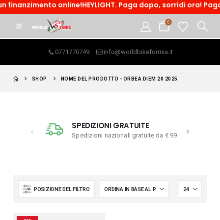
 finanzimento online!HEYLIGHT. Paga dopo, sorridi ora! Paga i
0
0771770749
info@worldbikeformia.it
SHOP
NOME DEL PRODOTTO -
ORBEA DIEM 20 2025
SPEDIZIONI GRATUITE
ACQUISTO 
Spedizioni nazionali gratuite da € 99
Resi e assisten
POSIZIONE DEL FILTRO