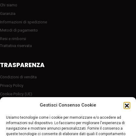
Chi siamo
Garanzia
Informazioni di spedizione
Metodi di pagamento
Resi e rimborsi
Trattativa riservata
TRASPARENZA
Condizioni di vendita
Privacy Policy
Cookie Policy (UE)
Server sicuro HTTP2/SSL
Gestisci Consenso Cookie
Follow Us
Usiamo tecnologie come i cookie per memorizzare e/o accedere ad
informazioni sul dispositivo. Lo facciamo per migliorare l'esperienza di
navigazione e mostrare annunci personalizzati. Fornire il consenso a
Pagamenti sicuri
queste tecnologie ci consente di elaborare dati quali il comportamento