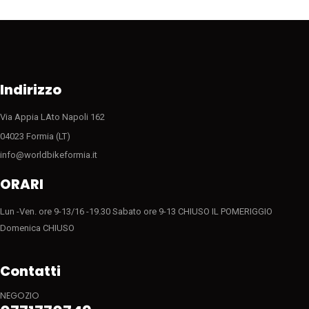
possono
essere
scelte
nella
pagina
del
Indirizzo
prodotto
Via Appia LAto Napoli 162
04023 Formia (LT)
info@worldbikeformia.it
ORARI
Lun -Ven. ore 9-13/16 -19.30 Sabato ore 9-13 CHIUSO IL POMERIGGIO
Domenica CHIUSO
Contatti
NEGOZIO