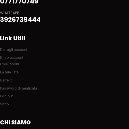
0771770749
WHATSAPP
3926739444
Link Utili
Dettagli account
Il mio account
I miei ordini
La mia lista
Carrello
Password dimenticata
Log out
Shop
CHI SIAMO