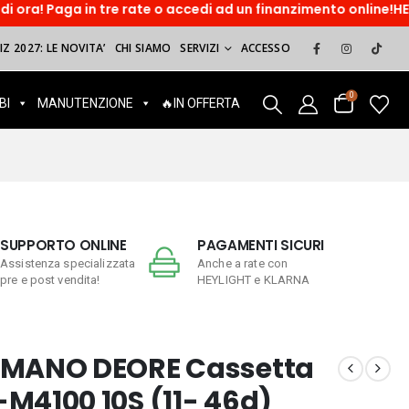
re rate o accedi ad un finanzimento online!HEYLIGHT. Paga dop
Z 2027: LE NOVITA’
CHI SIAMO
SERVIZI
ACCESSO
0
BI
MANUTENZIONE
🔥IN OFFERTA
SUPPORTO ONLINE
PAGAMENTI SICURI
Assistenza specializzata
Anche a rate con
pre e post vendita!
HEYLIGHT e KLARNA
IMANO DEORE Cassetta
M4100 10S (11- 46d)