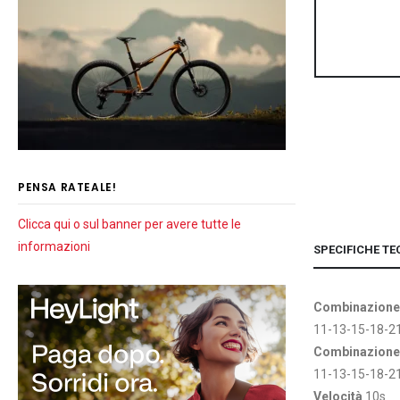
PENSA RATEALE!
Clicca qui o sul banner per avere tutte le
informazioni
SPECIFICHE TE
Combinazione
11-13-15-18-2
Combinazione*
11-13-15-18-2
Velocità
10s