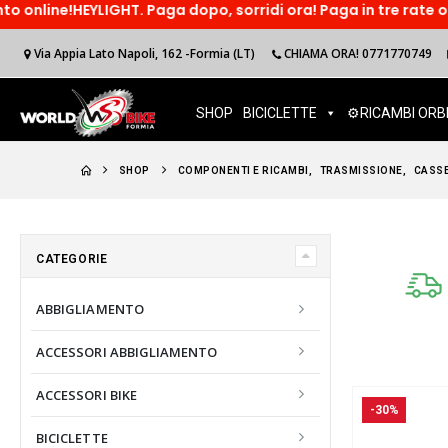
HT. Paga dopo, sorridi ora! Paga in tre rate o accedi ad un f
Via Appia Lato Napoli, 162 -Formia (LT)
CHIAMA ORA! 0771770749
SHOP
BICICLETTE
⚙️RICAMBI ORB
SHOP
COMPONENTI E RICAMBI
,
TRASMISSIONE
,
CASS
CATEGORIE
ABBIGLIAMENTO
ACCESSORI ABBIGLIAMENTO
ACCESSORI BIKE
-30%
BICICLETTE