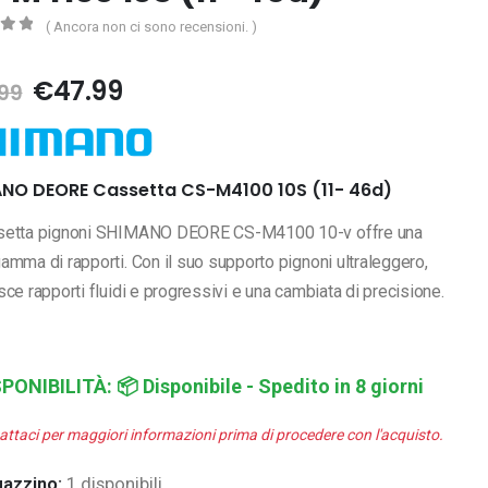
( Ancora non ci sono recensioni. )
5
Il
Il
€
47.99
99
prezzo
prezzo
originale
attuale
era:
è:
€68.99.
€47.99.
NO DEORE Cassetta CS-M4100 10S (11- 46d)
setta pignoni SHIMANO DEORE CS-M4100 10-v offre una
amma di rapporti. Con il suo supporto pignoni ultraleggero,
sce rapporti fluidi e progressivi e una cambiata di precisione.
SPONIBILITÀ:
📦 Disponibile - Spedito in 8 giorni
attaci per maggiori informazioni prima di procedere con l'acquisto.
gazzino:
1 disponibili