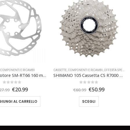
,
COMPONENTI E RICAMBI
CASSETTE
,
COMPONENTI E RICAMBI
,
OFFERTA SPECIALE
SHIMANO Rotore SM-RT66 160 mm 6 fori
SHIMANO 105 Cassetta CS R7000 11s
0
Su 5
0
Su 5
Il
Il
Il
Il
€
20.99
€
50.99
27.99
€
60.99
prezzo
prezzo
prezzo
prezzo
Questo prodotto ha più varianti. Le opzioni possono essere scelte nella pagina del prodotto
originale
attuale
originale
attuale
IUNGI AL CARRELLO
SCEGLI
era:
è:
era:
è:
€27.99.
€20.99.
€60.99.
€50.99.