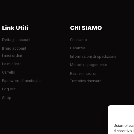
Link Utili
CHI SIAMO
Dettagli account
Chi siamo
Garanzia
Il mio account
I miei ordini
Informazioni di spedizione
La mia lista
Metodi di pagamento
Carrello
Resi e rimborsi
Password dimenticata
Trattativa riservata
Log out
Shop
Usiamo tecn
dispositivo.