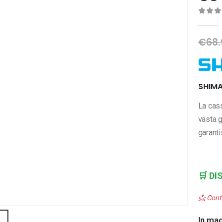
0
Di 
€
68.
SHIMA
La cas
vasta g
garanti
🛒
DI
📩 Cont
In ma