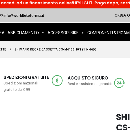
inanzimento online!HEYLIGHT. Paga dopo, sorridi ora! Paga in t
ORBEA OI
info@worldbikeformia.it
EA
ABBIGLIAMENTO
ACCESSORI BIKE
COMPONENTI & RICAM
ETTE
SHIMANO DEORE CASSETTA CS-M4100 10S (11- 46D)
SPEDIZIONI GRATUITE
ACQUISTO SICURO
Spedizioni nazionali
Resi e assistenza garantiti
gratuite da € 99
SH
CS-