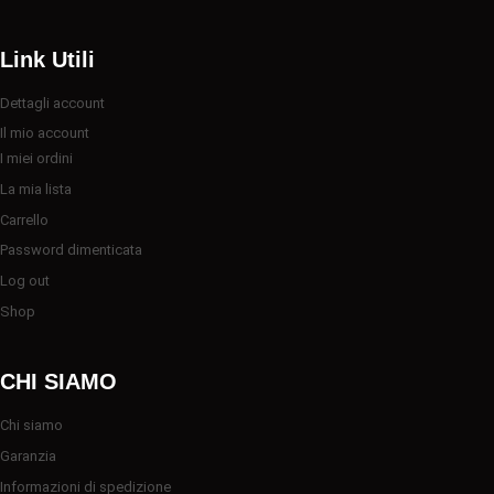
Link Utili
Dettagli account
Il mio account
I miei ordini
La mia lista
Carrello
Password dimenticata
Log out
Shop
CHI SIAMO
Chi siamo
Garanzia
Informazioni di spedizione