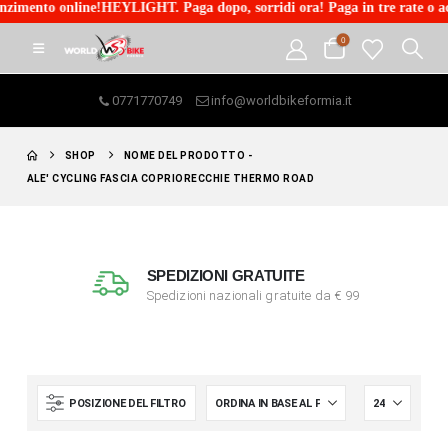
imento online!HEYLIGHT. Paga dopo, sorridi ora! Paga in tre rate o acce
0
0771770749
info@worldbikeformia.it
SHOP
NOME DEL PRODOTTO -
ALE' CYCLING FASCIA COPRIORECCHIE THERMO ROAD
SPEDIZIONI GRATUITE
Spedizioni nazionali gratuite da € 99
POSIZIONE DEL FILTRO