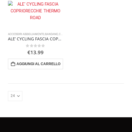
ACCESSORI ABBIGLIAMENTO
,
BANDANE, CAPPELLI E FASCE
ALE’ CYCLING FASCIA COPRIORECCHIE THERMO ROAD
0
Su 5
€
13.99
AGGIUNGI AL CARRELLO