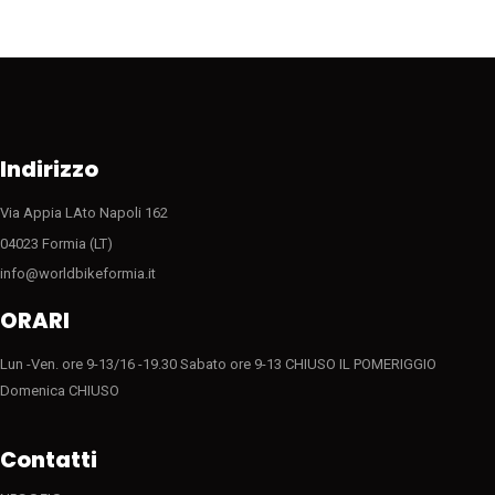
opzioni
possono
essere
scelte
nella
pagina
del
Indirizzo
prodotto
Via Appia LAto Napoli 162
04023 Formia (LT)
info@worldbikeformia.it
ORARI
Lun -Ven. ore 9-13/16 -19.30 Sabato ore 9-13 CHIUSO IL POMERIGGIO
Domenica CHIUSO
Contatti