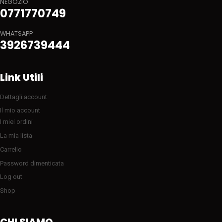
NEGOZIO
0771770749
WHATSAPP
3926739444
Link Utili
Dettagli account
Il mio account
I miei ordini
La mia lista
Carrello
Password dimenticata
Log out
Shop