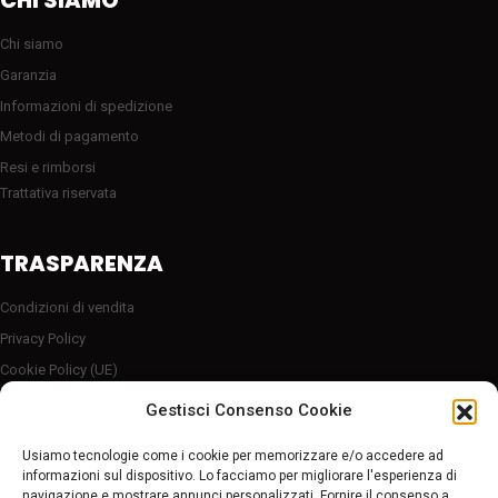
CHI SIAMO
Chi siamo
Garanzia
Informazioni di spedizione
Metodi di pagamento
Resi e rimborsi
Trattativa riservata
TRASPARENZA
Condizioni di vendita
Privacy Policy
Cookie Policy (UE)
Server sicuro HTTP2/SSL
Gestisci Consenso Cookie
Follow Us
Usiamo tecnologie come i cookie per memorizzare e/o accedere ad
informazioni sul dispositivo. Lo facciamo per migliorare l'esperienza di
navigazione e mostrare annunci personalizzati. Fornire il consenso a